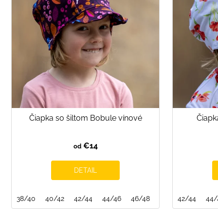
s
p
r
o
d
u
k
t
o
Čiapka so šiltom Bobule vínové
Čiapk
v
€14
od
DETAIL
38/40
40/42
42/44
44/46
46/48
48/50
42/44
50/52
44/