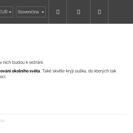
Hľadať
Prihlásenie
Nákupný
ky
Moja objednávka
EUR
Slovenčina
košík
v nich budou k sežrání.
ování okolního světa
. Také skvěle kryjí ouška, do kterých tak
ici.
IKO NÁMORNÍCKE