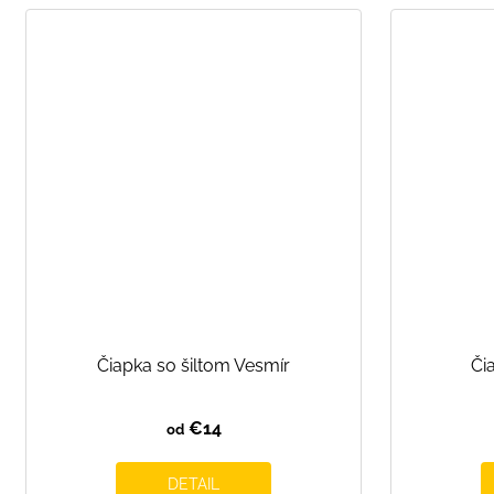
Čiapka so šiltom Vesmír
Či
€14
od
DETAIL