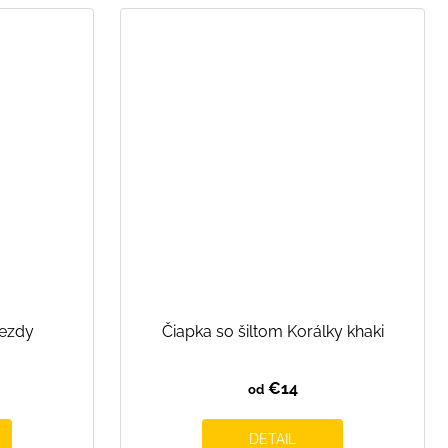
iezdy
Čiapka so šiltom Korálky khaki
€14
od
DETAIL