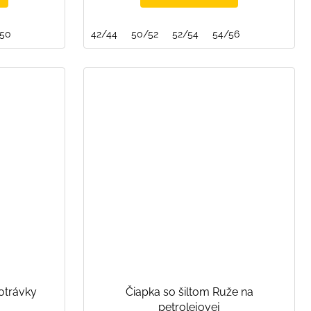
/50
42/44
50/52
52/54
54/56
otrávky
Čiapka so šiltom Ruže na
petrolejovej