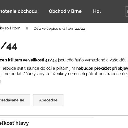
notenie obchodu
Obchod v Brne
Holky Dupeťač
ky so šiltom
Dětské čepice s kšiltem 42/44
Čo potrebujete nájsť?
2/44
HĽADAŤ
ce s kšiltem ve velikosti 42/44
jsou eňo ňuňo vymazlené a vaše děti 
nebude svítit slunce do očí a přitom jim
nebudou překážet při objev
sme přidali šňůrky, abyste už nikdy nemuseli pátrat po ztracené čep
Odporúčame
!
predávanejšie
Abecedne
Veľkosť hlavy
DETSKÁ LETNÁ ČIAPKA S UV 30
BAMBUSOVÉ TR