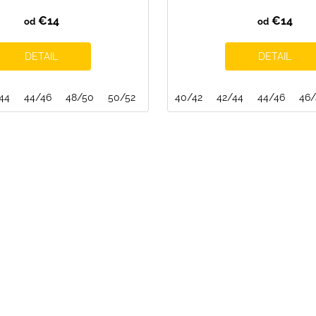
€14
€14
od
od
DETAIL
DETAIL
44
52/54
44/46
54/56
48/50
50/52
52/54
40/42
54/56
42/44
44/46
46/