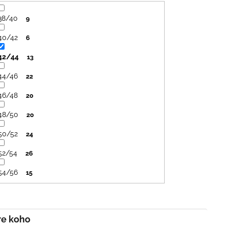
SVETLO MODRÁ
PRUHY MODRÉ
€16
€18
38/40
9
40/42
6
42/44
13
44/46
22
46/48
20
48/50
20
50/52
24
52/54
26
54/56
15
Pre koho