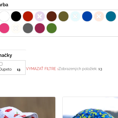
Farba
Značky
VYMAZAŤ FILTRE
Zobrazených položiek:
13
Dupeto
13