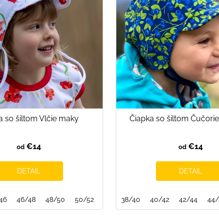
a so šiltom Vlčie maky
Čiapka so šiltom Čučori
€14
€14
od
od
DETAIL
DETAIL
46
52/54
46/48
54/56
48/50
50/52
54/56
38/40
40/42
42/44
44/