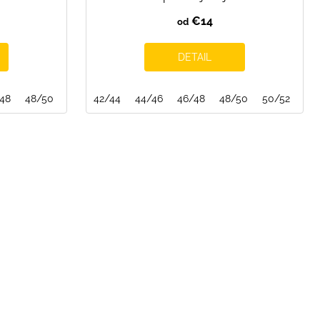
€14
od
DETAIL
48
48/50
50/52
42/44
52/54
44/46
54/56
46/48
48/50
50/52
52