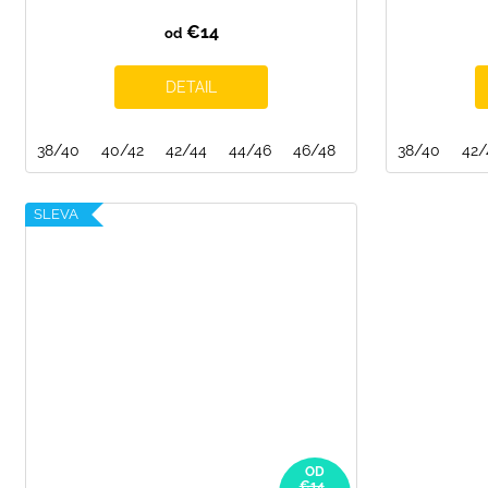
€14
od
DETAIL
38/40
40/42
42/44
44/46
46/48
48/50
38/40
50/52
42/
SLEVA
OD
€14