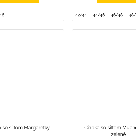
46
42/44
44/46
46/48
48
a so šiltom Margarétky
Čiapka so šiltom Much
zelené