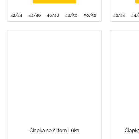
42/44
44/46
46/48
48/50
50/52
52/54
42/44
44/
Čiapka so šiltom Lúka
Čiapk