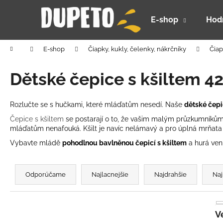
K
Prejsť
na
o
E-shop
Hod
obsah
Späť
Späť
š
do
do
í
Domov
E-shop
Čiapky, kukly, čelenky, nákrčníky
Čiap
k
obchodu
obchodu
Dětské čepice s kšiltem 4
Rozlučte se s hučkami, které mláďatům nesedí. Naše
dětské čepi
Čepice s kšiltem
se postarají o to, že vašim malým průzkumníkům 
mláďatům nenafouká. Kšilt je navíc nelámavý a pro úplná mrňata j
Vybavte mládě
pohodlnou bavlněnou čepicí s kšiltem
a hurá ven
R
a
Odporúčame
Najlacnejšie
Najdrahšie
Naj
d
e
n
DETSKÝ LETNÝ KLOBÚČIK UV 30 S