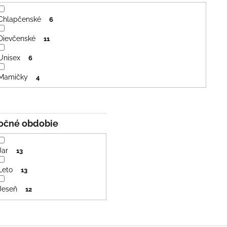
Chlapčenské
6
Dievčenské
11
Unisex
6
Mamičky
4
Ročné obdobie
Jar
13
Leto
13
Jeseň
12