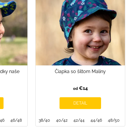
edky naše
Čiapka so šiltom Maliny
€14
od
DETAIL
46
46/48
48/50
38/40
50/52
40/42
52/54
42/44
54/56
44/46
48/50
50