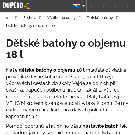
K
Prejsť
Hľadať
Náku
M
Prihláseni
na
o
obsah
Späť
Späť
košík
š
Domov
E-shop
Všetko na cesty
Detské batohy
í
Dětské batohy o objemu 18 l
Č
k
o
Dětské batohy o objemu
p
18 l
o
t
Naše
dětské batohy o objemu 18 l
mláďata důkladně
r
prověřila v lesní školce, na cestách, na oddílových
e
výpravách i cestách do školy. Vejde se do nich pití,
b
svačina, papuče i oblíbená hračka – zkrátka vše, co
u
mládě potřebuje na celodenní výlet. Malý batůžek je
j
VELKÝM krokem k samostatnosti. A taky k tomu, že my
rodiče máme o hrst kamení a dalších pokladů po
e
kapsách míň. :)
t
e
Pomocí popruhů a hrudního pásu
nastavíte batoh
tak,
že padne, jako by se s ním mrňous narodil. Když dojde
n