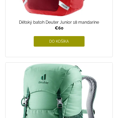
v
Dětský batoh Deuter Junior 18 mandarine
€60
DO KOŠÍKA