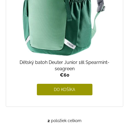
Dětský batoh Deuter Junior 18l Spearmint-
seagreen
€60
DO KOŠÍKA
2
položiek celkom
O