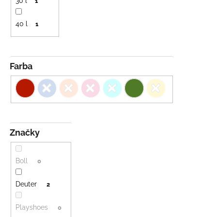
30 l
1
40 l
1
Farba
Značky
Boll
0
Deuter
2
Playshoes
0