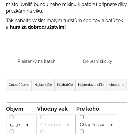
místo uvnitř, bundu nebo mikinu k batohu připnete díky
á
přezkám na víku.
j
Tak nabalte vašim malým turistům sportovní batůžek
s
a
hurá za dobrodružstvím!
ť
?
Pláštěnky na batoh
Do lesní školky
HĽADAŤ
R
a
Odporúčame
Najlacnejšie
Najdrahšie
Najpredávanejšie
Abecedne
d
O
e
d
n
p
Objem
Vhodný vek
Pre koho
o
i
r
e
15-30l
Od 2 rokov
Chlapčenské
1
0
2
ú
p