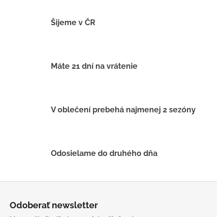
v
l
á
Šijeme v ČR
d
a
c
i
Máte 21 dní na vrátenie
e
p
r
v
V oblečení prebehá najmenej 2 sezóny
k
y
v
ý
Odosielame do druhého dňa
p
i
s
Z
u
á
Odoberať newsletter
p