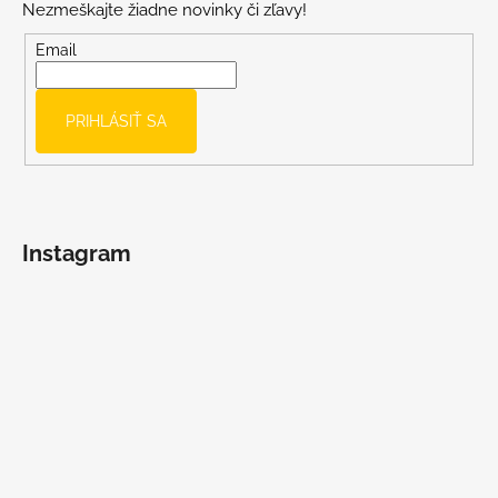
Nezmeškajte žiadne novinky či zľavy!
ä
t
Email
i
e
PRIHLÁSIŤ SA
Instagram