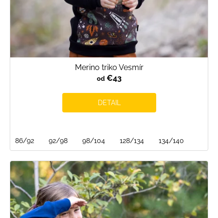
Merino triko Vesmír
€43
od
DETAIL
86/92
92/98
98/104
128/134
134/140