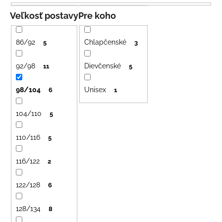
e
á
n
Veľkosť postavy
Pre koho
j
i
s
e
86/92
Chlapčenské
5
3
ť
p
?
r
92/98
Dievčenské
11
5
o
98/104
Unisex
d
6
1
u
104/110
5
HĽADAŤ
k
t
110/116
5
o
v
O
116/122
2
d
p
122/128
6
o
r
128/134
8
ú