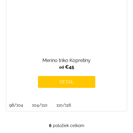
Merino triko Kopretiny
€45
od
DETAIL
98/104
104/110
110/116
6
položiek celkom
O