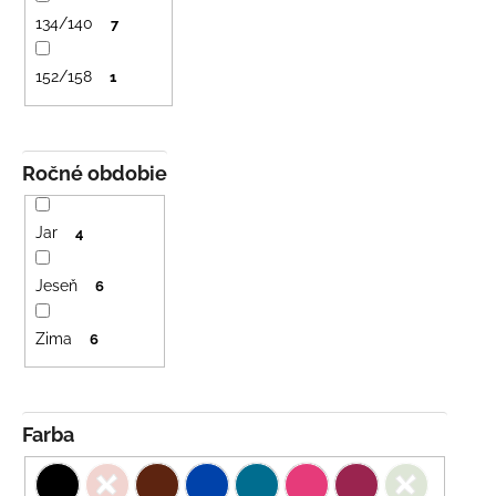
č
a
134/140
7
m
e
152/158
1
BAMBUSOVÉ
TRIKO
Ročné obdobie
NÁMORNÍCKE
PRUHY
MODRÉ
Jar
4
€18
Jeseň
6
Zima
6
Farba