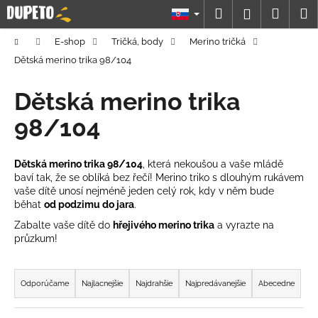
K
Prejsť
Hľadať
Náku
M
Prihláseni
na
o
obsah
Späť
Späť
košík
š
Domov
E-shop
Tričká, body
Merino tričká
í
Dětská merino trika 98/104
Č
k
o
Dětská merino trika
p
98/104
o
t
Dětská merino trika 98/104
, která nekoušou a vaše mládě
r
baví tak, že se oblíká bez řečí! Merino triko s dlouhým rukávem
e
vaše dítě unosí nejméně jeden celý rok, kdy v něm bude
b
běhat
od podzimu do jara
.
u
Zabalte vaše dítě do
hřejivého merino trika
a vyrazte na
průzkum!
j
e
R
t
a
Odporúčame
Najlacnejšie
Najdrahšie
Najpredávanejšie
Abecedne
e
d
n