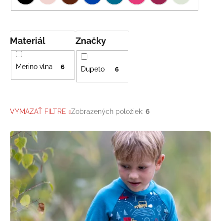
Materiál
Značky
Merino vlna
6
Dupeto
6
VYMAZAŤ FILTRE
Zobrazených položiek:
6
V
ý
p
i
s
p
r