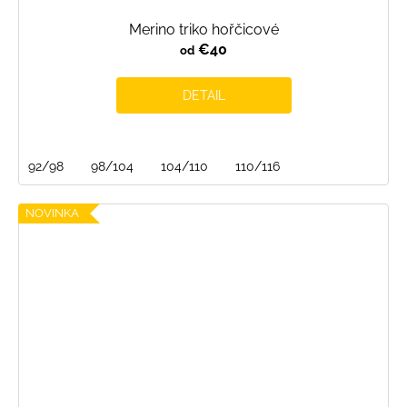
Merino triko hořčicové
€40
od
DETAIL
92/98
98/104
104/110
110/116
NOVINKA