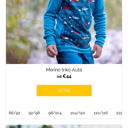
o
d
u
k
t
o
v
Merino triko Autá
€44
od
DETAIL
86/92
92/98
98/104
104/110
110/116
122/1