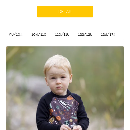
DETAIL
98/104
104/110
110/116
122/128
128/134
13