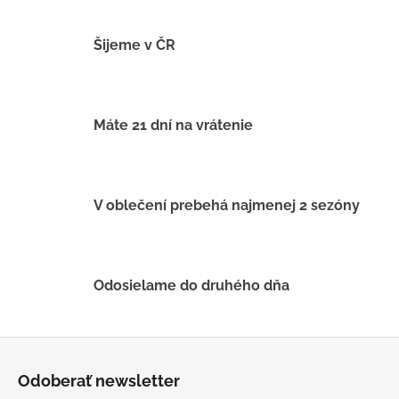
v
l
á
Šijeme v ČR
d
a
c
i
Máte 21 dní na vrátenie
e
p
r
v
V oblečení prebehá najmenej 2 sezóny
k
y
v
ý
Odosielame do druhého dňa
p
i
s
Z
u
á
Odoberať newsletter
p