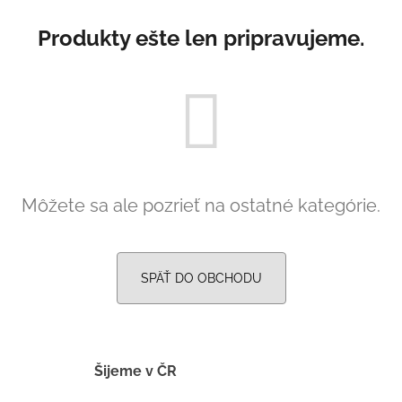
á
Produkty ešte len pripravujeme.
j
s
ť
?
Môžete sa ale pozrieť na ostatné kategórie.
HĽADAŤ
SPÄŤ DO OBCHODU
O
d
p
o
r
Šijeme v ČR
ú