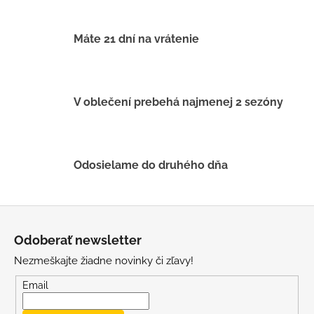
č
a
m
Máte 21 dní na vrátenie
e
DETSKÝ
LETNÝ
V oblečení prebehá najmenej 2 sezóny
KLOBÚČIK
UV
30
S
UŠKAMI
Odosielame do druhého dňa
BIELY
€16
Z
á
Odoberať newsletter
p
Nezmeškajte žiadne novinky či zľavy!
ä
t
Email
i