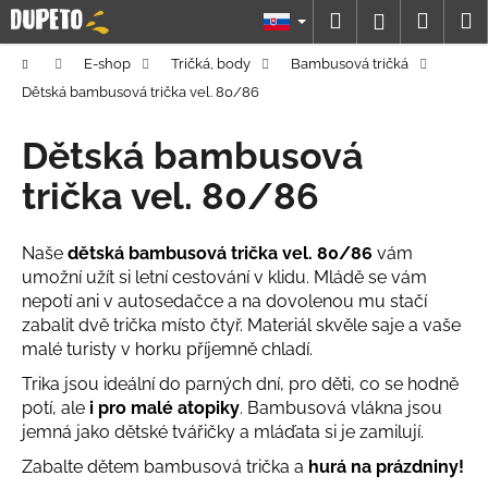
K
Prejsť
Hľadať
Náku
M
Prihláseni
na
o
obsah
Späť
Späť
košík
š
Domov
E-shop
Tričká, body
Bambusová tričká
í
Dětská bambusová trička vel. 80/86
Č
k
o
Dětská bambusová
p
trička vel. 80/86
o
t
Naše
dětská bambusová trička vel. 80/86
vám
r
umožní užít si letní cestování v klidu. Mládě se vám
e
nepotí ani v autosedačce a na dovolenou mu stačí
b
zabalit dvě trička místo čtyř. Materiál skvěle saje a vaše
u
malé turisty v horku příjemně chladí.
j
Trika jsou ideální do parných dní, pro děti, co se hodně
e
potí, ale
i pro malé atopiky
. Bambusová vlákna jsou
t
jemná jako dětské tvářičky a mláďata si je zamilují.
e
Zabalte dětem bambusová trička a
hurá na prázdniny!
n