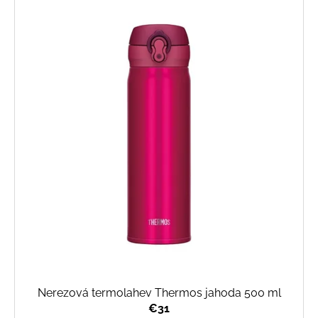
ý
p
i
s
p
r
o
d
u
k
t
o
v
Nerezová termolahev Thermos jahoda 500 ml
€31