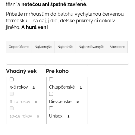
těsní a
netečou ani špatně zavřené
.
á
Přibalte mrňousům do
batohu
vychytanou červenou
j
termosku – na čaj, jídlo, dětské příkrmy či cokoliv
s
jiného.
A hurá ven!
ť
?
R
a
Odporúčame
Najlacnejšie
Najdrahšie
Najpredávanejšie
Abecedne
d
e
n
HĽADAŤ
Vhodný vek
Pre koho
i
e
3-6 rokov
Chlapčenské
2
1
p
O
r
d
6-10 rokov
Dievčenské
0
2
p
o
o
10-15 rokov
Unisex
d
0
1
r
u
ú
k