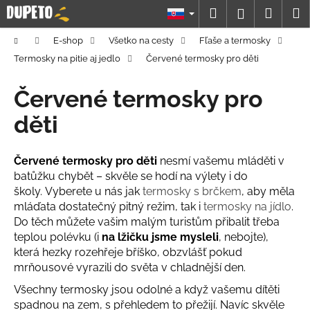
K
Prejsť
Hľadať
Náku
M
Prihláseni
na
o
obsah
Späť
Späť
košík
š
Domov
E-shop
Všetko na cesty
Fľaše a termosky
í
Termosky na pitie aj jedlo
Červené termosky pro děti
Č
k
o
Červené termosky pro
p
děti
o
t
Červené termosky pro děti
nesmí vašemu mláděti v
r
batůžku chybět – skvěle se hodí na výlety i do
e
školy.
Vyberete u nás jak
termosky s brčkem
, aby měla
b
mláďata dostatečný pitný režim, tak i
termosky na jídlo
.
u
Do těch můžete vašim malým turistům přibalit třeba
j
teplou polévku (i
na lžičku jsme mysleli
, nebojte),
která hezky rozehřeje bříško, obzvlášť pokud
e
mrňousové vyrazili do světa v chladnější den.
t
e
Všechny termosky jsou odolné a když vašemu dítěti
spadnou na zem, s přehledem to přežijí. Navíc skvěle
n