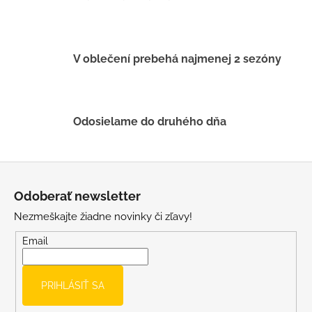
e
p
r
v
V oblečení prebehá najmenej 2 sezóny
k
y
v
ý
Odosielame do druhého dňa
p
i
s
Z
u
á
Odoberať newsletter
p
Nezmeškajte žiadne novinky či zľavy!
ä
t
Email
i
e
PRIHLÁSIŤ SA