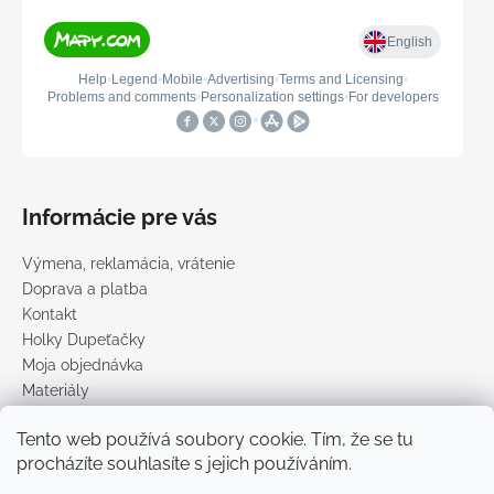
Informácie pre vás
Výmena, reklamácia, vrátenie
Doprava a platba
Kontakt
Holky Dupeťačky
Moja objednávka
Materiály
Obchodné podmienky
Tento web používá soubory cookie. Tím, že se tu
Podmienky ochrany osobných údajov
procházíte souhlasíte s jejich používáním.
Predávané značky