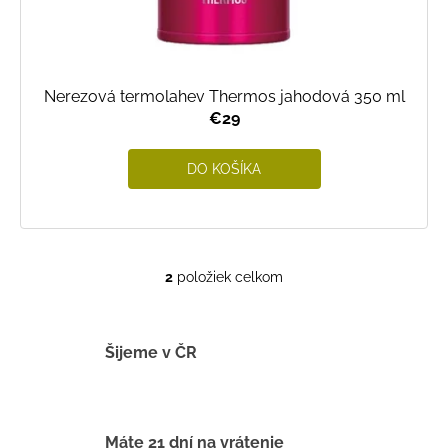
Nerezová termolahev Thermos jahodová 350 ml
€29
DO KOŠÍKA
2
položiek celkom
O
v
l
á
Šijeme v ČR
d
a
c
i
Máte 21 dní na vrátenie