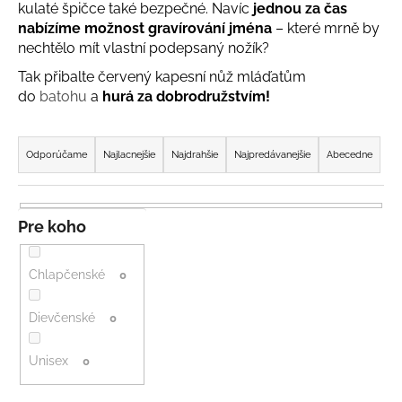
kulaté špičce také bezpečné. Navíc
jednou za čas
á
nabízíme možnost gravírování jména
– které mrně by
j
nechtělo mít vlastní podepsaný nožík?
s
Tak přibalte červený kapesní nůž mláďatům
ť
do
batohu
a
hurá za dobrodružstvím!
?
R
a
Odporúčame
Najlacnejšie
Najdrahšie
Najpredávanejšie
Abecedne
d
e
HĽADAŤ
n
Pre koho
i
e
Chlapčenské
0
O
p
d
r
Dievčenské
0
p
o
o
Unisex
d
r
0
ú
u