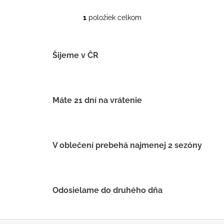
1
položiek celkom
O
v
l
á
Šijeme v ČR
d
a
c
i
Máte 21 dní na vrátenie
e
p
r
v
V oblečení prebehá najmenej 2 sezóny
k
y
v
ý
Odosielame do druhého dňa
p
i
s