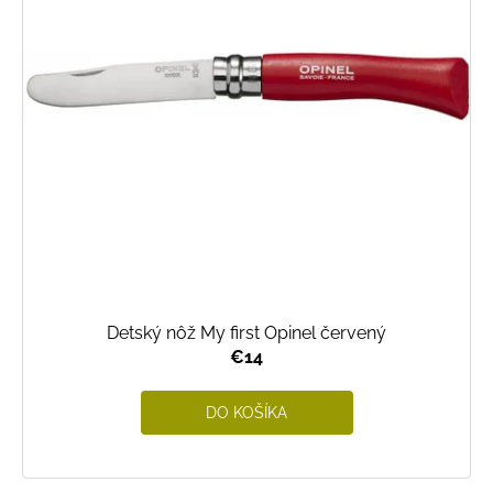
p
r
o
d
u
k
t
o
v
Detský nôž My first Opinel červený
€14
DO KOŠÍKA