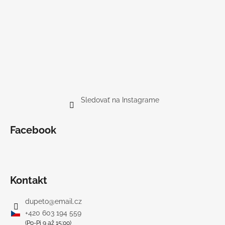
Sledovať na Instagrame
Facebook
Kontakt
dupeto
@
email.cz
+420 603 194 559
(Po-Pi 9 až 15:00)