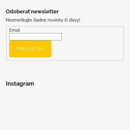
Z
u
á
Odoberať newsletter
p
Nezmeškajte žiadne novinky či zľavy!
ä
t
Email
i
e
PRIHLÁSIŤ SA
Instagram