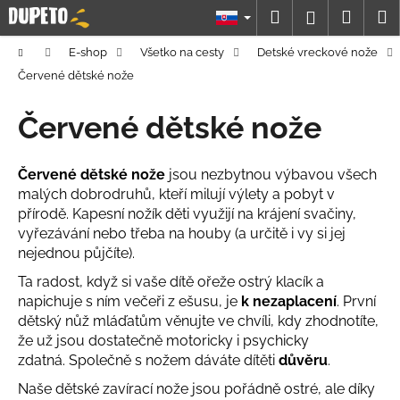
K
Prejsť
Hľadať
Náku
M
Prihláseni
na
o
obsah
Späť
Späť
košík
š
Domov
E-shop
Všetko na cesty
Detské vreckové nože
í
Červené dětské nože
Č
k
o
Červené dětské nože
p
o
Červené dětské nože
jsou nezbytnou výbavou všech
t
malých dobrodruhů, kteří milují výlety a pobyt v
r
přírodě. Kapesní nožík děti využijí na krájení svačiny,
e
vyřezávání nebo třeba na houby (a určitě i vy si jej
nejednou půjčíte).
b
u
Ta radost, když si vaše dítě ořeže ostrý klacík a
napichuje s ním večeři z ešusu, je
k nezaplacení
. První
j
dětský nůž mláďatům věnujte ve chvíli, kdy zhodnotíte,
e
že už jsou dostatečně motoricky i psychicky
t
zdatná. Společně s nožem dáváte dítěti
důvěru
.
e
Naše dětské zavírací nože jsou pořádně ostré, ale díky
n