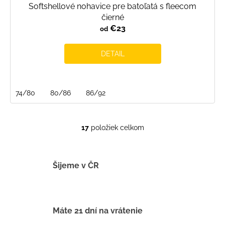
Softshellové nohavice pre batoľatá s fleecom
čierné
€23
od
DETAIL
74/80
80/86
86/92
17
položiek celkom
O
v
l
á
Šijeme v ČR
d
a
c
i
Máte 21 dní na vrátenie
e