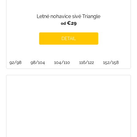
Letné nohavice sivé Triangle
€29
od
DETAIL
92/98
98/104
104/110
116/122
152/158