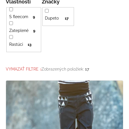
Vlastnosti
Značky
S fleecom
9
Dupeto
17
Zateplené
9
Rastúci
13
VYMAZAŤ FILTRE
Zobrazených položiek:
17
V
ý
p
i
s
p
r