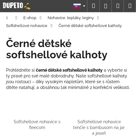
K
Prejsť
Hľadať
Náku
M
Prihláseni
na
o
obsah
Späť
Späť
košík
š
Domov
E-shop
Nohavice, tepláky, legíny
í
Softshellové nohavice
Černé dětské softshellové kalhoty
Č
k
o
Černé dětské
p
softshellové kalhoty
o
t
Prohlédněte si
černé dětské softshellové kalhoty
a vyberte si
r
ty pravé pro své malé dobrodruhy. Naše softshellové kalhoty
e
jsou rostoucí – díky vysokým nápletům, které se s růstem
b
dítěte natahují, a obsáhnou tak minimálně 2 konfekční velikosti.
u
j
e
t
Softshellové nohavice s
Softshellové nohavice
e
fleecom
tenčie s bambusom na jar
a jeseň
n