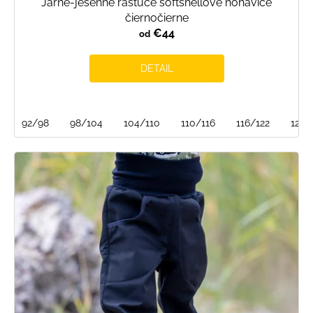
Jarné-jesenné rastúce softshellové nohavice
čiernočierne
€44
od
DETAIL
92/98
98/104
104/110
110/116
116/122
122/