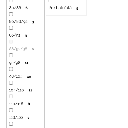
č
u
a
80/86
Pre batoľatá
6
5
k
m
t
e
80/86/92
3
o
v
86/92
9
DETSKÝ
LETNÝ
KLOBÚČIK
86/92/98
0
UV
30
S
92/98
11
UŠKAMI
BIELY
98/104
10
€16
104/110
11
110/116
8
116/122
7