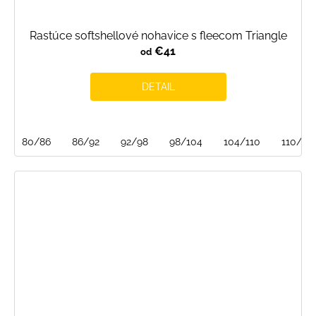
Rastúce softshellové nohavice s fleecom Triangle
€41
od
DETAIL
80/86
86/92
92/98
98/104
104/110
110/116