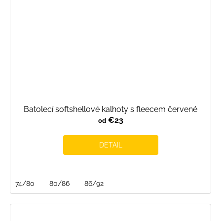
Batolecí softshellové kalhoty s fleecem červené
€23
od
DETAIL
74/80
80/86
86/92