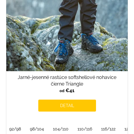
o
d
u
k
t
o
v
Jarné-jesenné rastúce softshellové nohavice
čierne Triangle
€41
od
DETAIL
92/98
98/104
104/110
110/116
116/122
122/