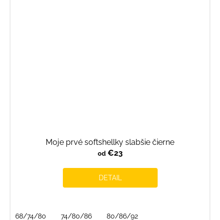
Moje prvé softshellky slabšie čierne
€23
od
DETAIL
68/74/80
74/80/86
80/86/92