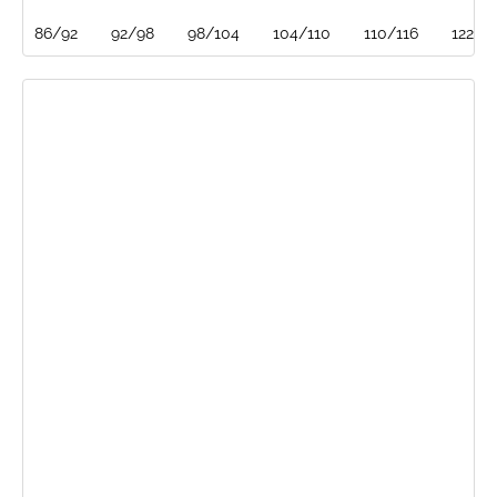
86/92
92/98
98/104
104/110
110/116
122/1