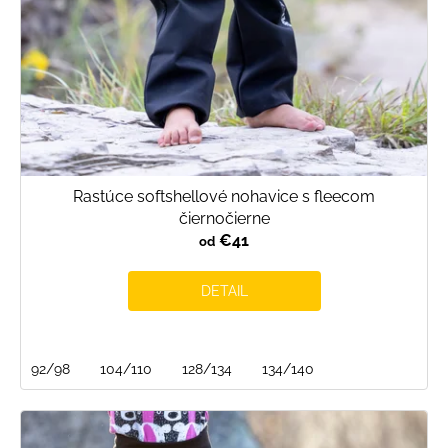
Rastúce softshellové nohavice s fleecom
čiernočierne
€41
od
DETAIL
92/98
104/110
128/134
134/140