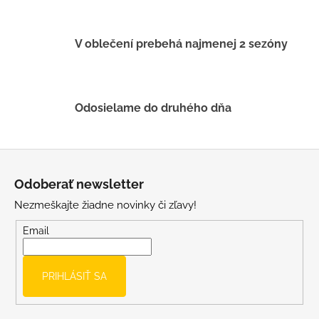
p
r
v
V oblečení prebehá najmenej 2 sezóny
k
y
v
ý
Odosielame do druhého dňa
p
i
s
Z
u
á
Odoberať newsletter
p
Nezmeškajte žiadne novinky či zľavy!
ä
t
Email
i
e
PRIHLÁSIŤ SA