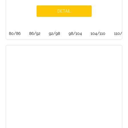
DETAIL
80/86
86/92
92/98
98/104
104/110
110/116