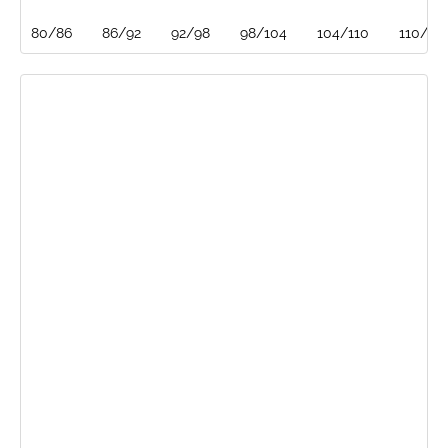
80/86
86/92
92/98
98/104
104/110
110/116