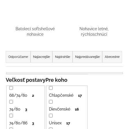
á
j
s
ť
Batolecí softshellové
Nohavice letné,
nohavice
rýchloschnúcí
?
R
a
Odporúčame
Najlacnejšie
Najdrahšie
Najpredávanejšie
Abecedne
d
HĽADAŤ
e
n
Veľkosť postavy
Pre koho
i
O
e
68/74/80
Chlapčenské
2
17
d
p
p
r
74/80
Dievčenské
3
16
o
o
r
ú
74/80/86
Unisex
d
3
17