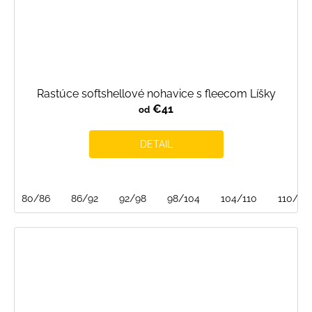
Rastúce softshellové nohavice s fleecom Líšky
€41
od
DETAIL
80/86
86/92
92/98
98/104
104/110
110/116