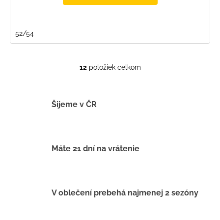
52/54
12
položiek celkom
O
v
l
á
Šijeme v ČR
d
a
c
i
Máte 21 dní na vrátenie
e
p
r
v
V oblečení prebehá najmenej 2 sezóny
k
y