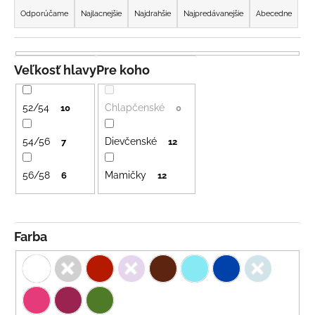
a
á
Odporúčame
Najlacnejšie
Najdrahšie
Najpredávanejšie
Abecedne
d
j
e
s
n
ť
Veľkosť hlavy
Pre koho
i
?
e
52/54
Chlapčenské
10
0
p
r
54/56
Dievčenské
7
12
o
HĽADAŤ
56/58
Mamičky
d
6
12
u
k
O
t
Farba
d
o
p
v
o
r
ú