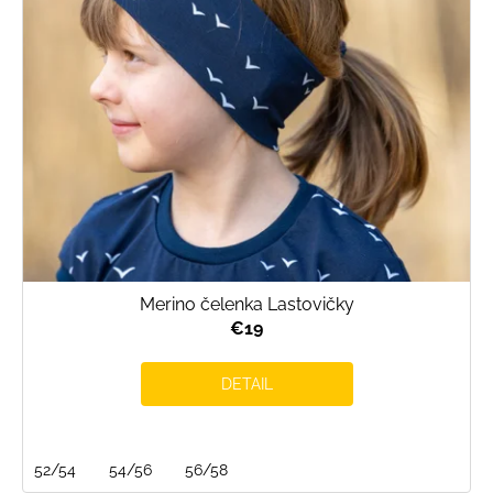
r
o
d
u
k
t
o
v
Merino čelenka Lastovičky
€19
DETAIL
52/54
54/56
56/58