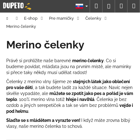
K
Prejsť
Hľadať
Náku
M
Prihláseni
na
o
obsah
Späť
Späť
košík
š
Domov
E-shop
Pre mamičky
Čelenky
í
Merino čelenky
Č
k
o
Merino čelenky
p
o
Právě si prohlížíte naše barevné
merino čelenky
. Co si
t
budeme povídat, mláďata jsou na prvním místě, ale maminky
si přece taky někdy musí udělat radost!
r
e
Čelenky z merino vlny šijeme ze
stejných látek jako oblečení
pro vaše děti
, a tak budete ladit za každé situace. Navíc nejen
b
skvěle vypadáte, ale
můžete se zpotit jako pes a
pořád je vám
u
teplo
. 100% merino vlna totiž
hřeje i navlhlá
. Čelenka je bez
ozdob a jiných serepetiček a tak se vám bez problémů
vejde i
j
pod helmu
.
e
Slaďte se s mládětem a vyrazte ven!
I když máte zrovna blbý
t
vlasy, naše merino čelenka to schová.
e
R
n