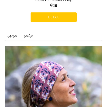
€19
DETAIL
54/56
56/58