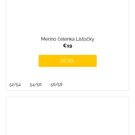
Merino čelenka Lístočky
€19
DETAIL
52/54
54/56
56/58