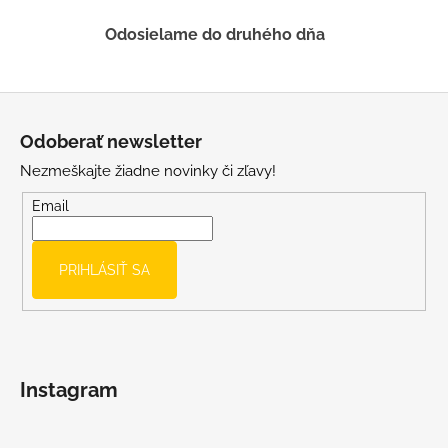
v
ý
Odosielame do druhého dňa
p
i
s
Z
u
á
Odoberať newsletter
p
Nezmeškajte žiadne novinky či zľavy!
ä
t
Email
i
e
PRIHLÁSIŤ SA
Instagram