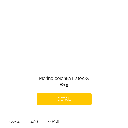
Merino čelenka Lístočky
€19
DETAIL
52/54
54/56
56/58