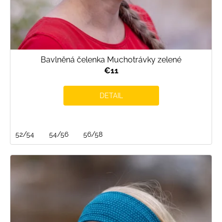
Bavlněná čelenka Muchotrávky zelené
€11
DETAIL
52/54
54/56
56/58