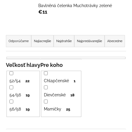
á
Bavlněná čelenka Muchotrávky zelené
€11
j
s
ť
R
?
a
Odporúčame
Najlacnejšie
Najdrahšie
Najpredávanejšie
Abecedne
d
e
n
Veľkosť hlavy
Pre koho
HĽADAŤ
i
e
52/54
Chlapčenské
22
1
p
O
r
54/56
Dievčenské
19
18
d
o
p
56/58
Mamičky
d
19
25
o
u
r
k
ú