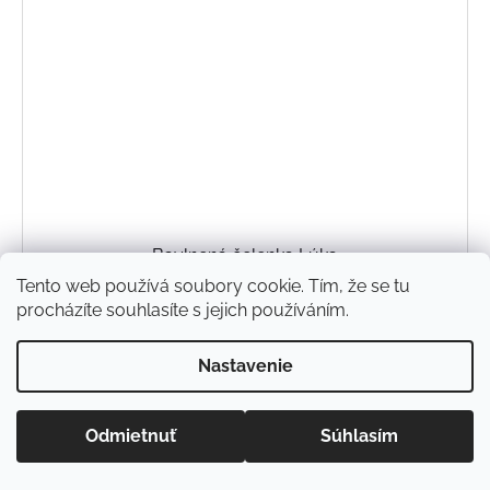
Bavlnená čelenka Lúka
€11
Tento web používá soubory cookie. Tím, že se tu
procházíte souhlasíte s jejich používáním.
DETAIL
Nastavenie
52/54
54/56
56/58
Odmietnuť
Súhlasím