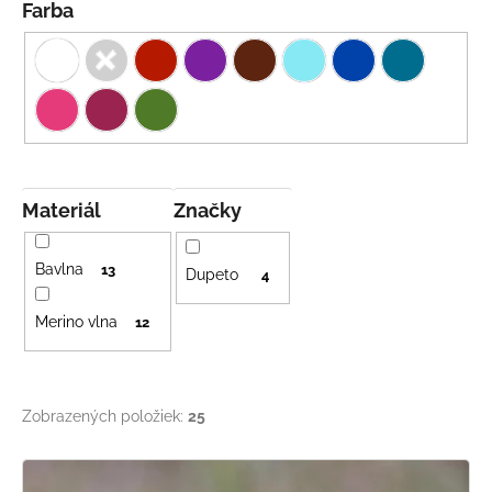
č
t
Farba
a
o
m
v
e
DETSKÝ
LETNÝ
KLOBÚČIK
UV
Materiál
Značky
30
S
UŠKAMI
Bavlna
BIELY
13
Dupeto
4
€16
Merino vlna
12
Zobrazených položiek:
25
V