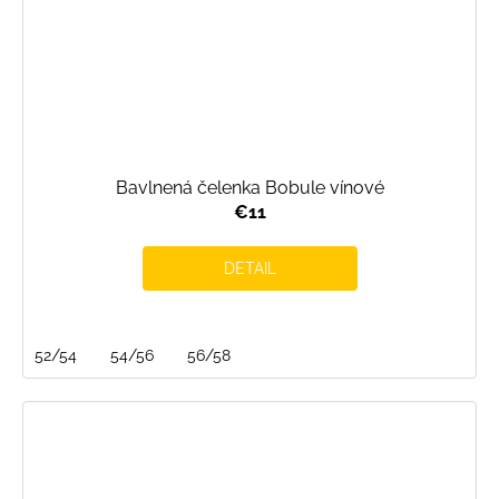
Bavlnená čelenka Bobule vínové
€11
DETAIL
52/54
54/56
56/58