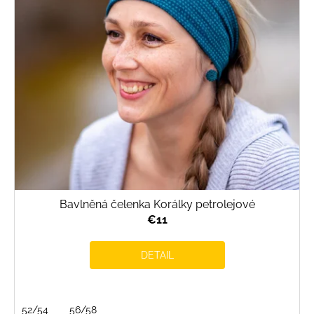
Bavlněná čelenka Korálky petrolejové
€11
DETAIL
52/54
56/58