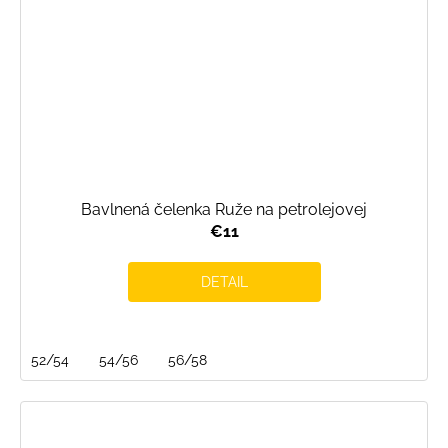
Bavlnená čelenka Ruže na petrolejovej
€11
DETAIL
52/54
54/56
56/58