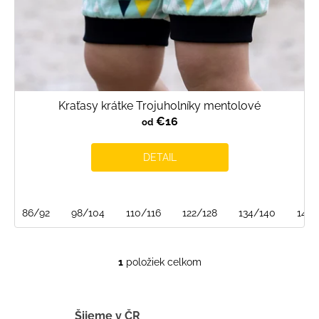
t
o
v
Kraťasy krátke Trojuholníky mentolové
€16
od
DETAIL
86/92
98/104
110/116
122/128
134/140
146/
1
položiek celkom
O
v
l
á
Šijeme v ČR