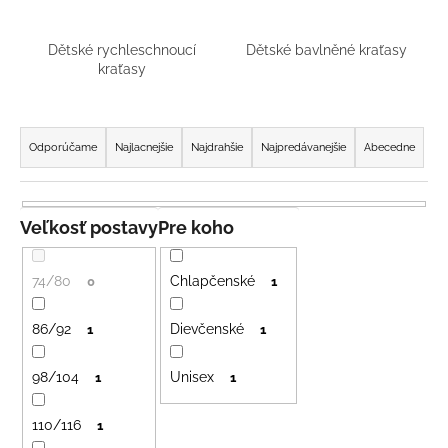
á
j
Dětské rychleschnoucí
Dětské bavlněné kraťasy
kraťasy
s
ť
R
?
a
Odporúčame
Najlacnejšie
Najdrahšie
Najpredávanejšie
Abecedne
d
e
n
Veľkosť postavy
Pre koho
HĽADAŤ
i
e
74/80
Chlapčenské
0
1
p
O
r
86/92
Dievčenské
1
1
d
o
p
98/104
Unisex
d
1
1
o
r
u
ú
110/116
1
k