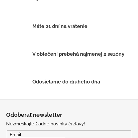
d
a
c
i
Máte 21 dní na vrátenie
e
p
r
v
V oblečení prebehá najmenej 2 sezóny
k
y
v
ý
Odosielame do druhého dňa
p
i
s
Z
u
á
Odoberať newsletter
p
Nezmeškajte žiadne novinky či zľavy!
ä
t
Email