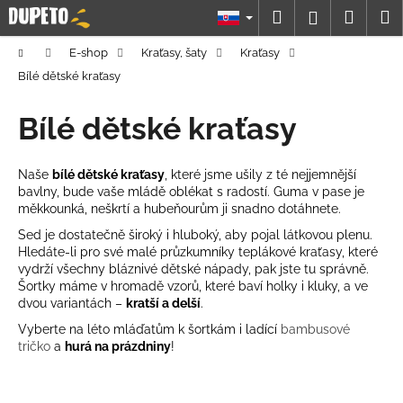
K
Prejsť
Hľadať
Náku
M
Prihláseni
na
o
obsah
Späť
Späť
košík
š
Domov
E-shop
Kraťasy, šaty
Kraťasy
í
Bílé dětské kraťasy
Č
k
o
Bílé dětské kraťasy
p
o
Naše
bílé dětské kraťasy
, které jsme ušily z té nejjemnější
t
bavlny, bude vaše mládě oblékat s radostí. Guma v pase je
měkkounká, neškrtí a hubeňourům ji snadno dotáhnete.
r
e
Sed je dostatečně široký i hluboký, aby pojal látkovou plenu.
Hledáte-li pro své malé průzkumníky teplákové kraťasy, které
b
vydrží všechny bláznivé dětské nápady, pak jste tu správně.
u
Šortky máme v hromadě vzorů, které baví holky i kluky, a ve
dvou variantách –
kratší a delší
.
j
e
Vyberte na léto mláďatům k šortkám i ladící
bambusové
tričko
a
hurá na prázdniny
!
t
e
n