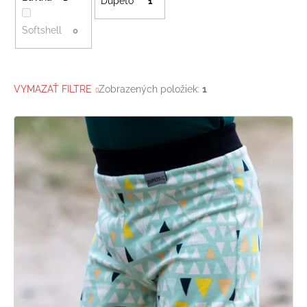
Dupeto
1
Softshell
0
VYMAZAŤ FILTRE
Zobrazených položiek:
1
V
ý
p
i
s
p
r
o
d
u
k