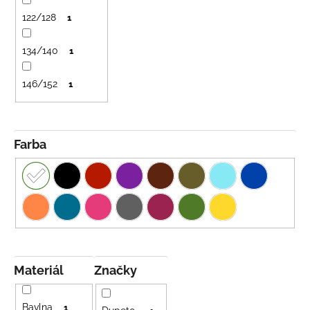
č
t
a
122/128
1
o
m
v
e
134/140
1
146/152
1
DETSKÁ
LETNÁ
ČIAPKA
S
UV
Farba
30
SVETLO
MODRÁ
€16
Materiál
Značky
Bavlna
1