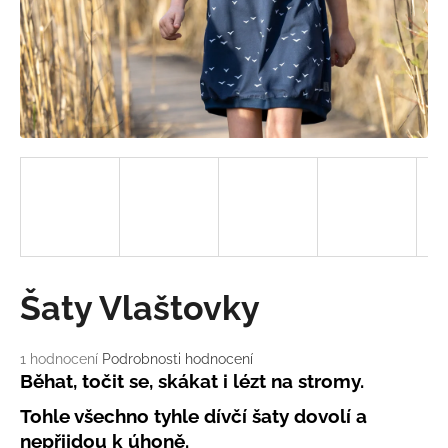
a
j
í
t
?
HLEDAT
Šaty Vlaštovky
D
o
Průměrné
1 hodnocení
Podrobnosti hodnocení
p
hodnocení
Běhat, točit se, skákat i lézt na stromy.
o
produktu
r
Tohle všechno tyhle dívčí šaty dovolí a
je
u
5,0
nepřijdou k úhoně.