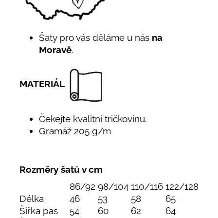
Šaty pro vás děláme u nás
na
Moravě
.
MATERIÁL
Čekejte kvalitní tričkovinu.
Gramáž 205 g/m
Rozměry šatů v cm
86/92
98/104
110/116
122/128
Délka
46
53
58
65
Šířka pas
54
60
62
64