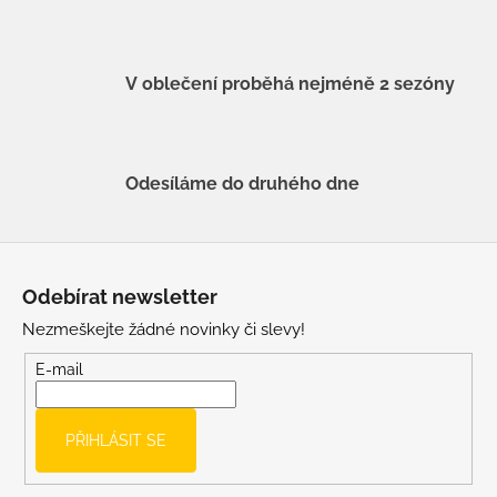
V oblečení proběhá nejméně 2 sezóny
Odesíláme do druhého dne
Z
á
Odebírat newsletter
p
Nezmeškejte žádné novinky či slevy!
a
t
E-mail
í
PŘIHLÁSIT SE