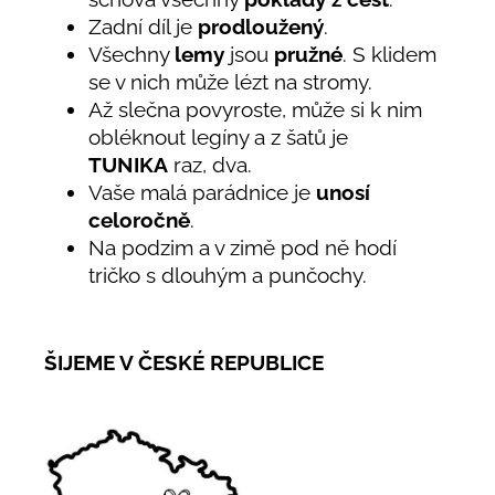
Zadní díl je
prodloužený
.
Všechny
lemy
jsou
pružné
. S klidem
se v nich může lézt na stromy.
Až slečna povyroste, může si k nim
obléknout legíny a z šatů je
TUNIKA
raz, dva.
Vaše malá parádnice je
unosí
celoročně
.
Na podzim a v zimě pod ně hodí
tričko s dlouhým a punčochy.
ŠIJEME V ČESKÉ REPUBLICE