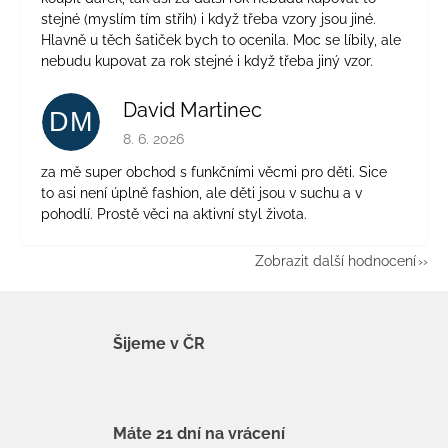
stejné (myslím tím střih) i když třeba vzory jsou jiné.
Hlavně u těch šatiček bych to ocenila. Moc se líbily, ale
nebudu kupovat za rok stejné i když třeba jiný vzor.
David Martinec
DM
Hodnocení obchodu je 5 z 5 hvězdiček.
8. 6. 2026
za mě super obchod s funkčními věcmi pro děti. Sice
to asi není úplně fashion, ale děti jsou v suchu a v
pohodlí. Prostě věci na aktivní styl života.
Zobrazit další hodnocení
Šijeme v ČR
Máte 21 dní na vrácení