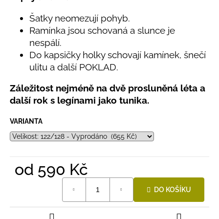
č
z
u
5
Šatky neomezují pohyb.
hvězdiček.
j
Ramínka jsou schovaná a slunce je
e
nespálí.
m
Do kapsičky holky schovají kamínek, šnečí
e
ulitu a další POKLAD.
LETNÍ
Záležitost nejméně na dvě prosluněná léta a
RYCHLESCHNOUCÍ
další rok s legínami jako tunika.
KALHOTY
TYRKYSOVÉ
KORÁLKY
VARIANTA
695
Kč
od
590 Kč
Měrná
DO KOŠÍKU
cena: