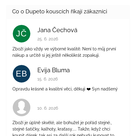
Jana Čechová
JČ
Hodnocení obchodu je 5 z 5 hvězdiček.
25. 6. 2026
Zboží jako vždy ve výborné kvalitě. Není to můj první
nákup a určitě si jej ještě několikrát zopakuji.
Evija Bluma
EB
Hodnocení obchodu je 5 z 5 hvězdiček.
15. 6. 2026
Opravdu krásné a kvalitní věci, děkuji ❤️ Syn nadšený
Hodnocení obchodu je 4 z 5 hvězdiček.
10. 6. 2026
Zboží je úplně skvělé, ale bohužel je pořád stejné.,
stejné šatičky, kalhoty, kraťasy..... Takže, když chci
koupit dárek, tak asi za další rok nebudu kupovat to