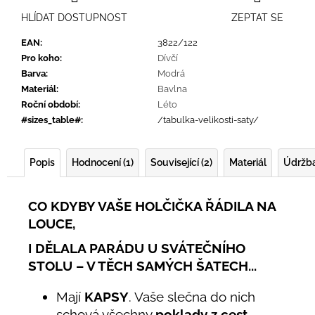
HLÍDAT DOSTUPNOST
ZEPTAT SE
EAN
:
3822/122
Pro koho
:
Dívčí
Barva
:
Modrá
Materiál
:
Bavlna
Roční období
:
Léto
#sizes_table#
:
/tabulka-velikosti-saty/
Popis
Hodnocení (1)
Související (2)
Materiál
Údržb
CO KDYBY VAŠE HOLČIČKA ŘÁDILA NA
LOUCE,
I DĚLALA PARÁDU U SVÁTEČNÍHO
STOLU – V TĚCH SAMÝCH ŠATECH...
Mají
KAPSY
. Vaše slečna do nich
schová všechny
poklady z cest
.