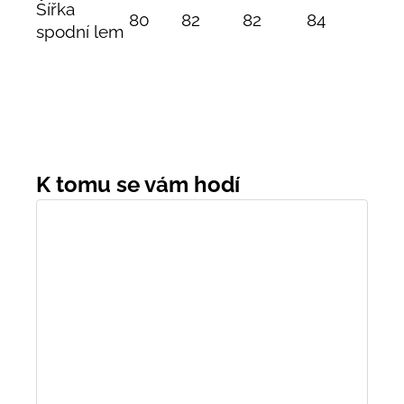
Šířka
80
82
82
84
spodní lem