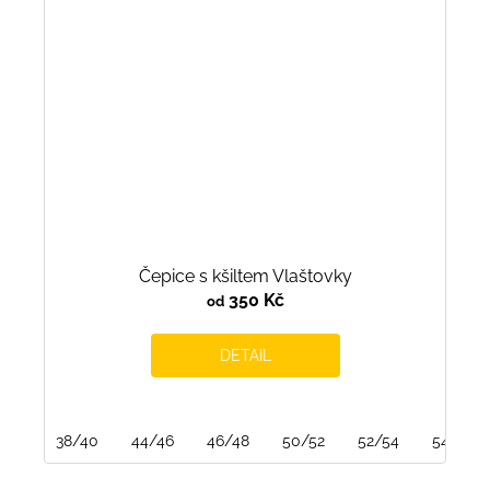
Čepice s kšiltem Vlaštovky
350 Kč
od
DETAIL
38/40
44/46
46/48
50/52
52/54
54/56