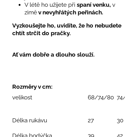
V létě ho užijete při
spaní venku,
v
zimě
v nevyhřátých peřinách.
Vyzkoušejte ho, uvidíte, že ho nebudete
chtít strčit do pračky.
Ať vám dobře a dlouho slouží.
Rozměry v cm:
velikost
68/74/80
74/80/
Délka rukávu
27
30
Délka bodýčka
39
42