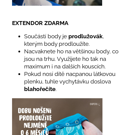
EXTENDOR ZDARMA
Součástí body je
prodlužovák
,
kterým body prodloužíte.
Nacvaknete ho na většinou body, co
jsou na trhu. Využijete ho tak na
maximum i na dalších kouscích.
Pokud nosí dítě nacpanou látkovou
plenku, tuhle vychytávku doslova
blahořečíte
.