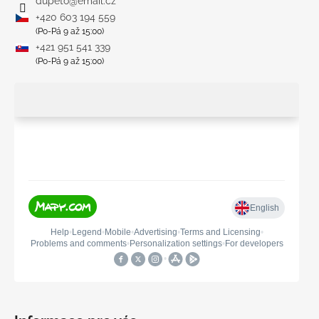
dupeto
@
email.cz
+420 603 194 559
(Po-Pá 9 až 15:00)
+421 951 541 339
(Po-Pá 9 až 15:00)