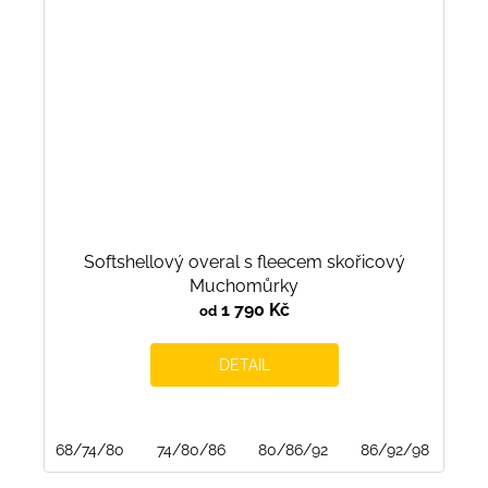
Softshellový overal s fleecem skořicový
Muchomůrky
1 790 Kč
od
DETAIL
68/74/80
74/80/86
80/86/92
86/92/98