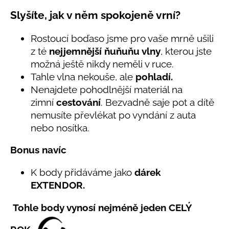
č
5,0
u
Slyšíte, jak v něm spokojeně vrní?
z
j
5
e
hvězdiček.
Rostoucí boďaso jsme pro vaše mrně ušili
m
z té
nejjemnější ňuňuňu vlny
, kterou jste
e
možná ještě nikdy neměli v ruce.
Tahle vlna nekouše, ale
pohladí.
LETNÍ
Nenajdete pohodlnější materiál na
ČEPICE
zimní
cestování
. Bezvadně saje pot a dítě
UV
30
nemusíte převlékat po vyndání z auta
SVĚTLE
nebo nosítka.
MODRÁ
395
Bonus navíc
Kč
K body přidáváme jako
dárek
EXTENDOR.
Tohle body vynosí nejméně jeden CELÝ