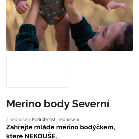
a
j
í
t
?
HLEDAT
D
Merino body Severní
o
p
o
Průměrné
2 hodnocení
Podrobnosti hodnocení
hodnocení
r
Zahřejte mládě merino bodýčkem,
produktu
u
které NEKOUŠE.
je