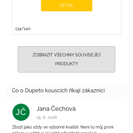
DETAIL
134/140
ZOBRAZIT VŠECHNY SOUVISEJÍCÍ
PRODUKTY
Jana Čechová
JČ
Hodnocení obchodu je 5 z 5 hvězdiček.
25. 6. 2026
Zboží jako vždy ve výborné kvalitě. Není to můj první