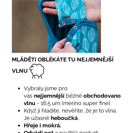
MLÁDĚTI OBLÉKÁTE TU NEJJEMNĚJŠÍ
VLNU
Vybraly jsme pro
vás
nejjemnější
běžně
obchodovanou
vlnu
- 16,5 um (merino super fine).
Když ji hladíte, nevěříte, že je to vlna.
Je úžasně
heboučká
.
Hřeje i mokrá.
Odvádí pot
a navlhlá nestudí.