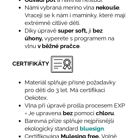
Námi vybraná merino vlna
nekouše
.
Vracejí se k nám i maminky, které mají
extrémně citlivé děti.
Díky úpravě
super soft,
ji
bez
úhony,
vyperete s programem na
vlnu
v běžné pračce
.
CERTIFIKÁTY
Materiál splňuje přísné požadavky
pro děti do 3 let. Má certifikaci
Oekotex.
Vlna při úpravě prošla procesem EXP
= Je upravena
bez
pomoci
chloru
.
Barevná příze splňuje nejpřísnější
ekologický standard
bluesign
.
Certifikována
Mulesing free.
Volně