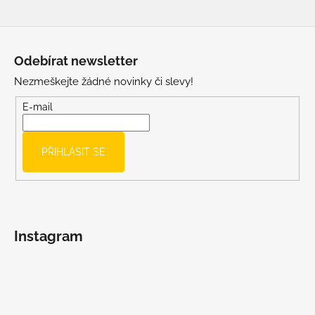
Z
á
Odebírat newsletter
p
Nezmeškejte žádné novinky či slevy!
a
t
E-mail
í
PŘIHLÁSIT SE
Instagram