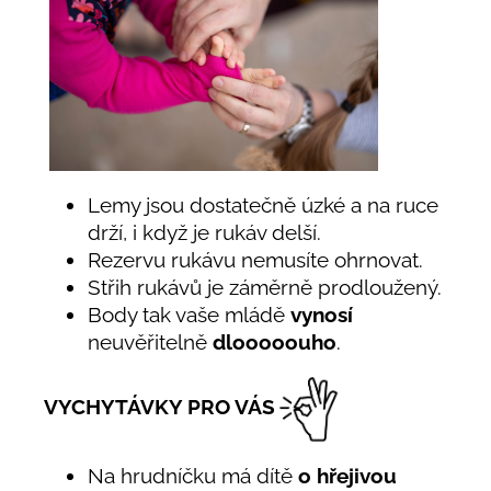
Lemy jsou dostatečně úzké a na ruce
drží, i když je rukáv delší.
Rezervu rukávu nemusíte ohrnovat.
Střih rukávů je záměrně prodloužený.
Body tak vaše mládě
vynosí
neuvěřitelně
dlooooouho
.
VYCHYTÁVKY PRO VÁS
Na hrudníčku má dítě
o hřejivou