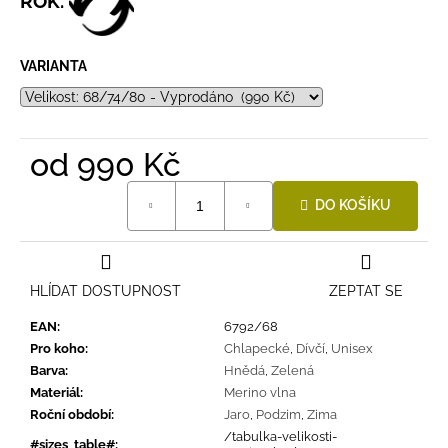
ROK.
VARIANTA
od
990 Kč
Měrná
DO KOŠÍKU
cena:
HLÍDAT DOSTUPNOST
ZEPTAT SE
EAN
:
6792/68
Pro koho
:
Chlapecké
,
Dívčí
,
Unisex
Barva
:
Hnědá
,
Zelená
Materiál
:
Merino vlna
Roční období
:
Jaro
,
Podzim
,
Zima
/tabulka-velikosti-
#sizes_table#
: