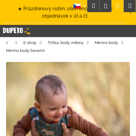
K
Přejít
Hledat
Nákup
M
Přihlášení
☀️ Prázdninový režim: otevřeno a odesílání
na
o
obsah
Zpět
Zpět
objednávek v út a čt.
košík
š
í
C
k
o
Domů
E-shop
Trička, body, mikiny
Merino body
p
Merino body Severní
o
t
ř
e
b
u
j
e
t
e
n