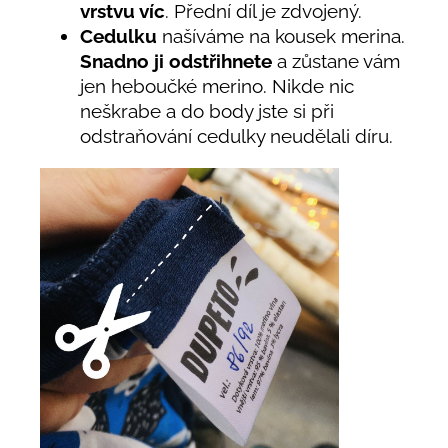
vrstvu víc
. Přední díl je zdvojený.
Cedulku
našíváme na kousek merina.
Snadno ji odstřihnete
a zůstane vám
jen heboučké merino. Nikde nic
neškrabe a do body jste si při
odstraňování cedulky neudělali díru.