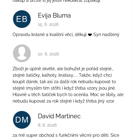
nákup a určitě si jej ještě několikrát zopakuji.
Evija Bluma
EB
Hodnocení obchodu je 5 z 5 hvězdiček.
15. 6. 2026
Opravdu krásné a kvalitní věci, děkuji ❤️ Syn nadšený
Hodnocení obchodu je 4 z 5 hvězdiček.
10. 6. 2026
Zboží je úplně skvělé, ale bohužel je pořád stejné.,
stejné šatičky, kalhoty, kraťasy..... Takže, když chci
koupit dárek, tak asi za další rok nebudu kupovat to
stejné (myslím tím střih) i když třeba vzory jsou jiné.
Hlavně u těch šatiček bych to ocenila. Moc se líbily, ale
nebudu kupovat za rok stejné i když třeba jiný vzor.
David Martinec
DM
Hodnocení obchodu je 5 z 5 hvězdiček.
8. 6. 2026
za mě super obchod s funkčními věcmi pro děti. Sice