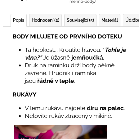
merino-body/
Popis
Hodnocení (2)
Související (5)
Materiál
Údržb
BODY MILUJETE OD PRVNÍHO DOTEKU
Ta hebkost... Kroutíte hlavou. "
Tohle je
vlna?"
Je úžasně
jemňoučká.
Druk na ramínku drží body pěkně
zavřené. Hrudník i ramínka
jsou
řádně
v teple
.
RUKÁVY
V lemu rukávu najdete
díru na palec
.
Nelovíte rukáv ztracený v mikině.