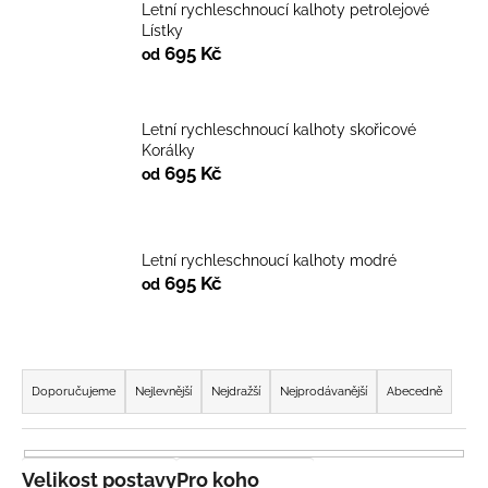
Letní rychleschnoucí kalhoty petrolejové
a
Lístky
j
695 Kč
od
í
t
Letní rychleschnoucí kalhoty skořicové
?
Korálky
695 Kč
od
HLEDAT
Letní rychleschnoucí kalhoty modré
695 Kč
od
D
Ř
o
a
p
Doporučujeme
Nejlevnější
Nejdražší
Nejprodávanější
Abecedně
o
z
r
e
u
n
Velikost postavy
Pro koho