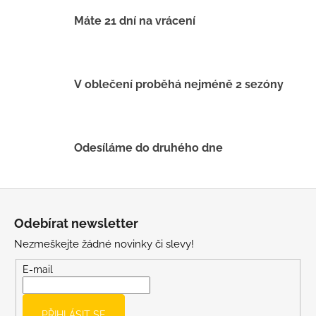
c
í
Máte 21 dní na vrácení
p
r
v
k
V oblečení proběhá nejméně 2 sezóny
y
v
ý
p
Odesíláme do druhého dne
i
s
u
Z
á
Odebírat newsletter
p
Nezmeškejte žádné novinky či slevy!
a
t
E-mail
í
PŘIHLÁSIT SE