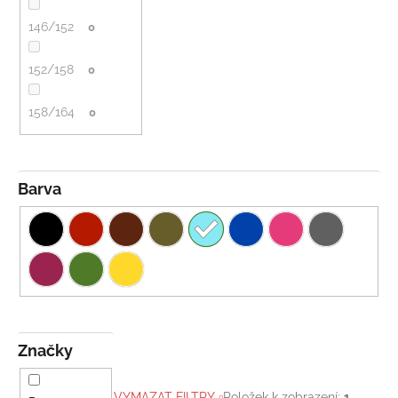
146/152
0
152/158
0
158/164
0
Barva
Značky
VYMAZAT FILTRY
Položek k zobrazení:
1