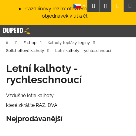
K
Přejít
Hledat
Nákup
M
Přihlášení
☀️ Prázdninový režim: otevřeno a odesílání
na
o
obsah
Zpět
Zpět
objednávek v út a čt.
košík
š
í
C
k
o
Domů
E-shop
Kalhoty, tepláky, legíny
p
Softshellové kalhoty
Letní kalhoty - rychleschnoucí
o
t
Letní kalhoty -
ř
rychleschnoucí
e
b
u
Vzdušné letní kalhoty,
j
které zkrátíte RAZ, DVA.
e
Nejprodávanější
t
e
n