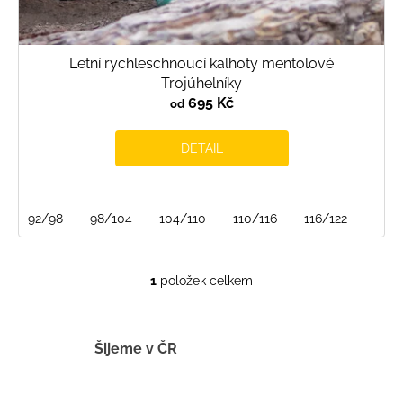
Letní rychleschnoucí kalhoty mentolové
Trojúhelníky
695 Kč
od
DETAIL
92/98
98/104
104/110
110/116
116/122
1
položek celkem
O
v
l
á
Šijeme v ČR
d
a