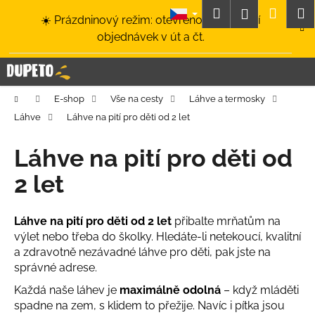
K
Přejít
Hledat
Nákup
M
Přihlášení
☀️ Prázdninový režim: otevřeno a odesílání
na
o
obsah
Zpět
Zpět
objednávek v út a čt.
košík
š
í
C
k
o
Domů
E-shop
Vše na cesty
Láhve a termosky
p
Láhve
Láhve na pití pro děti od 2 let
o
t
Láhve na pití pro děti od
ř
2 let
e
b
u
Láhve na pití pro děti od 2 let
přibalte mrňatům na
výlet nebo třeba do školky. Hledáte-li netekoucí, kvalitní
j
a zdravotně nezávadné láhve pro děti, pak jste na
e
správné adrese.
t
Každá naše láhev je
maximálně odolná
– když mláděti
e
spadne na zem, s klidem to přežije. Navíc i pítka jsou
n