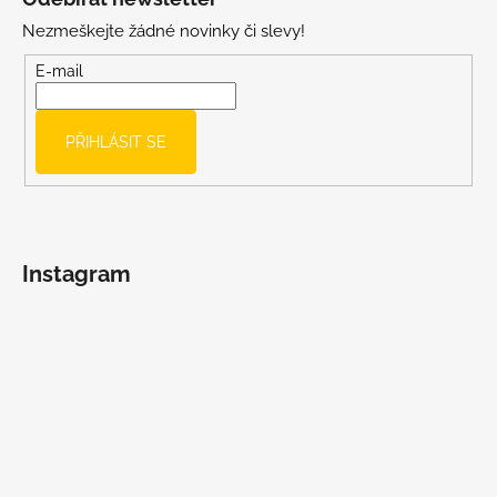
p
Nezmeškejte žádné novinky či slevy!
a
t
E-mail
í
PŘIHLÁSIT SE
Instagram