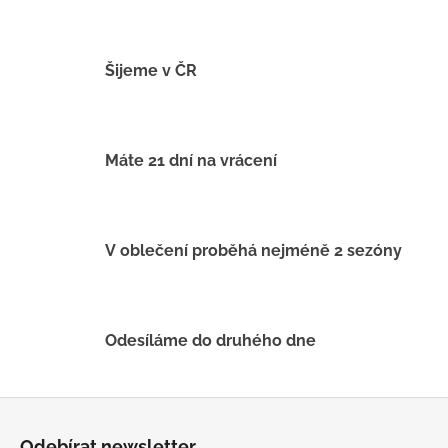
č
u
j
e
Šijeme v ČR
m
e
Máte 21 dní na vrácení
LETNÍ
KLOBOUČEK
S
OUŠKY
UV
V oblečení proběhá nejméně 2 sezóny
30
BÍLÝ
395
Kč
Odesíláme do druhého dne
Z
á
Odebírat newsletter