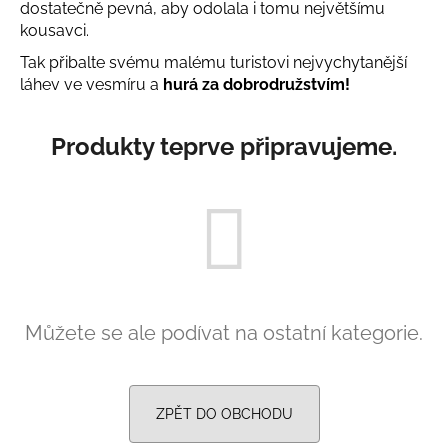
dostatečně pevná, aby odolala i tomu největšímu
a
kousavci.
j
Tak přibalte svému malému turistovi nejvychytanější
í
láhev ve vesmíru a
hurá za dobrodružstvím!
t
?
Produkty teprve připravujeme.
HLEDAT
D
Můžete se ale podívat na ostatní kategorie.
o
p
o
r
ZPĚT DO OBCHODU
u