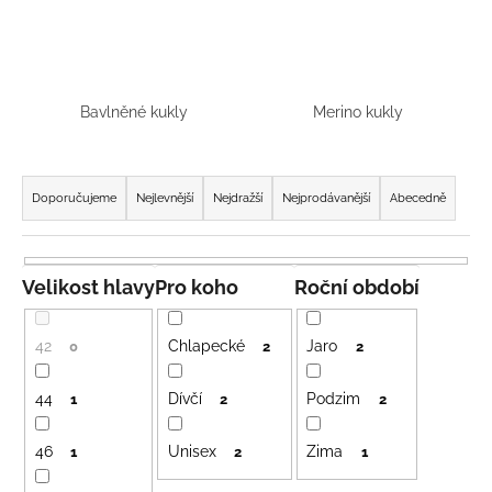
a
j
í
t
Bavlněné kukly
Merino kukly
?
Ř
a
Doporučujeme
Nejlevnější
Nejdražší
Nejprodávanější
Abecedně
z
e
HLEDAT
n
Velikost hlavy
Pro koho
Roční období
í
p
42
Chlapecké
Jaro
D
0
2
2
r
o
o
p
44
Dívčí
Podzim
1
2
2
o
d
r
46
Unisex
Zima
u
1
2
1
u
k