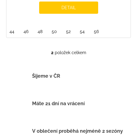
DETAIL
44
46
48
50
52
54
56
2
položek celkem
O
v
l
á
Šijeme v ČR
d
a
c
í
Máte 21 dní na vrácení
p
r
v
k
V oblečení proběhá nejméně 2 sezóny
y