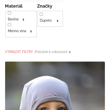
Materiál
Značky
Bavlna
1
Dupeto
1
Merino vlna
1
VYMAZAT FILTRY
Položek k zobrazení:
2
V
ý
p
i
s
p
r
o