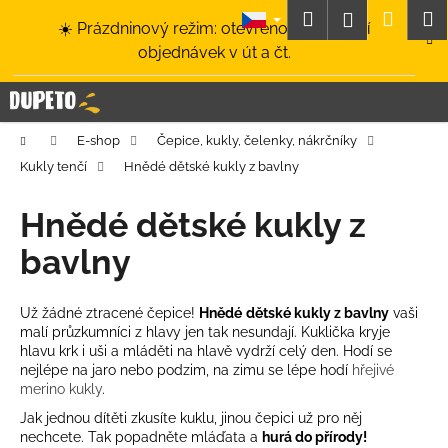
K
Přejít
Hledat
Nákup
M
Přihlášení
☀️ Prázdninový režim: otevřeno a odesílání
na
o
obsah
Zpět
Zpět
objednávek v út a čt.
košík
š
í
C
k
o
Domů
E-shop
Čepice, kukly, čelenky, nákrčníky
p
Kukly tenčí
Hnědé dětské kukly z bavlny
o
t
Hnědé dětské kukly z
ř
bavlny
e
b
u
Už žádné ztracené čepice!
Hnědé
dětské kukly z bavlny
vaši
malí průzkumníci z hlavy jen tak nesundají. Kuklička kryje
j
hlavu krk i uši a mláděti na hlavě vydrží celý den. Hodí se
e
nejlépe na jaro nebo podzim, na zimu se lépe hodí
hřejivé
t
merino kukly
.
e
Jak jednou dítěti zkusíte kuklu, jinou čepici už pro něj
nechcete. Tak popadněte mláďata a
hurá do přírody!
n