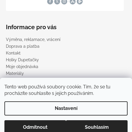
Informace pro vás
Výměna, reklamace, vrácení
Doprava a platba
Kontakt
Holky Dupeťačky
Moje objednávka
Materiály
Obchodní podmínky
Tento web používá soubory cookie. Tím, že se tu
Podmínky ochrany osobních údajů
procházíte souhlasíte s jejich používáním.
Prodávané značky
Nastavení
Vytvořil Shoptet
Copyright 2026
DUPETO
. Všechna práva vyhrazena.
Upravit
Odmítnout
Souhlasím
nastavení cookies