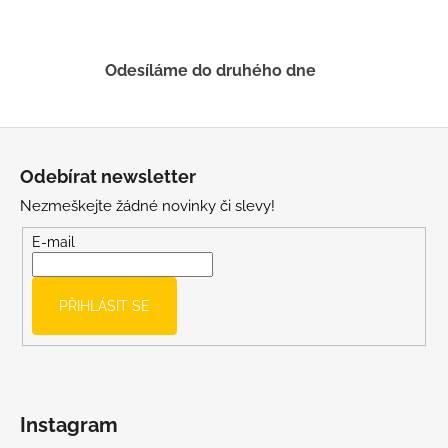
v
ý
p
Odesíláme do druhého dne
i
s
u
Z
á
Odebírat newsletter
p
Nezmeškejte žádné novinky či slevy!
a
t
E-mail
í
PŘIHLÁSIT SE
Instagram