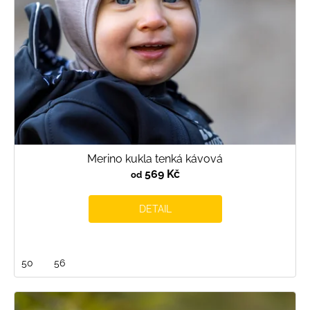
d
u
k
t
ů
Merino kukla tenká kávová
569 Kč
od
DETAIL
50
56