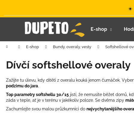
K
Přejít
☀️
na
o
obsah
Zpět
Zpět
š
do
do
í
E-shop
Hod
k
obchodu
obchodu
Domů
E-shop
Bundy, overaly, vesty
Softshellové ov
Dívčí softshellové overaly
Zažijte tu úlevu, kdy dítěti z overalu kouká jenom čumáček. Vyber
podzimu do jara
.
Top parametry softshellu 30/15
jistí, že nemusíte běžet domů, kd
záda v teple, ať je v terénu v jakékoliv poloze. Se dvěma zipy
mát
Zachumlejte svou malou průzkumnici do
nejvychytanějšího over
LETNÍ KLOBOUČEK S OUŠKY UV 30