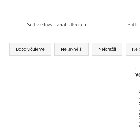
BÍLÝ
395 Kč
Softshellový overal s fleecem
Softs
Ř
a
Doporučujeme
Nejlevnější
Nejdražší
Nej
z
e
n
í
p
r
o
d
u
k
t