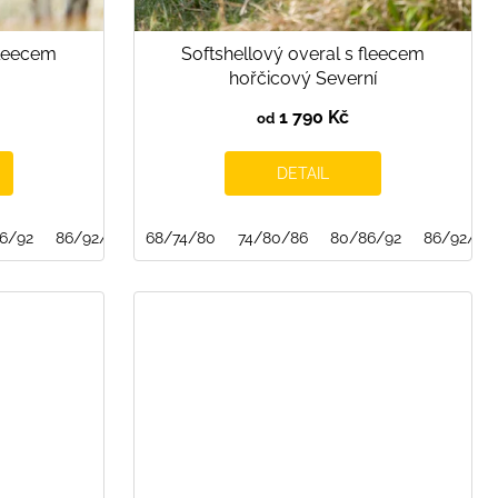
fleecem
Softshellový overal s fleecem
hořčicový Severní
1 790 Kč
od
DETAIL
6/92
86/92/98
68/74/80
74/80/86
80/86/92
86/92/98