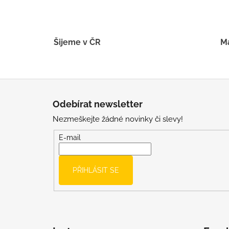
Šijeme v ČR
Má
Z
á
Odebírat newsletter
p
Nezmeškejte žádné novinky či slevy!
a
t
E-mail
í
PŘIHLÁSIT SE