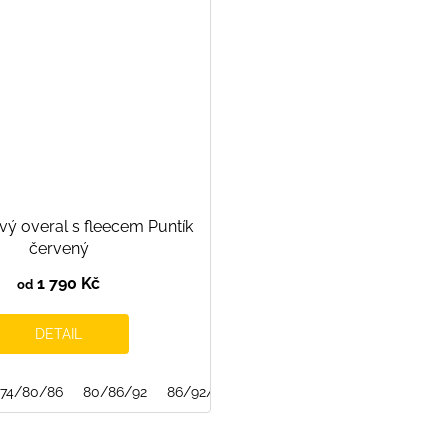
vý overal s fleecem Puntík
červený
1 790 Kč
od
DETAIL
74/80/86
80/86/92
86/92/98