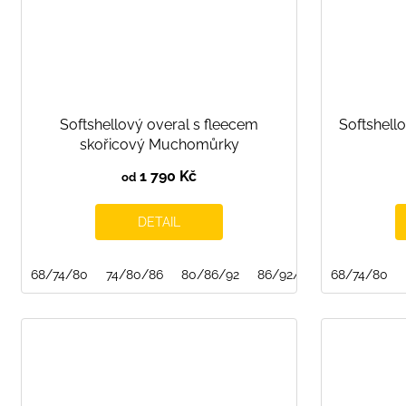
Softshellový overal s fleecem
Softshell
skořicový Muchomůrky
1 790 Kč
od
DETAIL
68/74/80
74/80/86
80/86/92
86/92/98
68/74/80