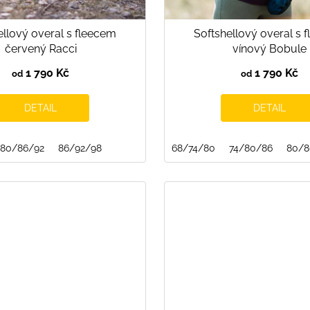
ellový overal s fleecem
Softshellový overal s 
červený Racci
vínový Bobule
1 790 Kč
1 790 Kč
od
od
DETAIL
DETAIL
80/86/92
86/92/98
68/74/80
74/80/86
80/8