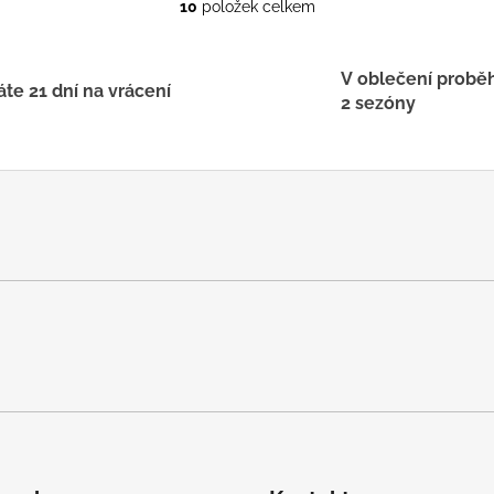
10
položek celkem
O
v
l
V oblečení probě
á
te 21 dní na vrácení
2 sezóny
d
a
c
í
p
r
v
k
y
v
ý
p
i
s
u