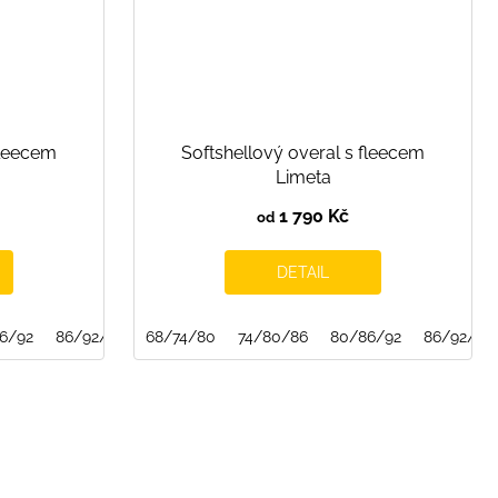
fleecem
Softshellový overal s fleecem
Limeta
1 790 Kč
od
DETAIL
6/92
86/92/98
68/74/80
74/80/86
80/86/92
86/92/98