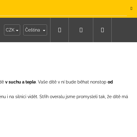
.
Hledat
Přihlášení
Nákupní
y
Moje objednávka
CZK
Čeština
košík
dě
v suchu a teple
. Vaše dítě v ní bude běhat nonstop
od
énu i na silnici vidět. Střih overalu jsme promysleli tak, že dítě má
IKO NÁMOŘNICKÉ