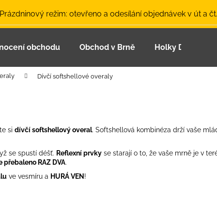
 Prázdninový režim: otevřeno a odesílání objednávek v út a čt
nocení obchodu
Obchod v Brně
Holky Dupeťačk
Co potřebujete najít?
eraly
Dívčí softshellové overaly
HLEDAT
te si
dívčí softshellový overal
. Softshellová kombinéza drží vaše mlá
Doporučujeme
yž se spustí déšť.
Reflexní prvky
se starají o to, že vaše mrně je v ter
e přebaleno
RAZ DVA
.
alu
ve vesmíru a
HURÁ
VEN
!
LETNÍ ČEPICE UV 30 SVĚTLE MODRÁ
BAMBUSOVÉ TR