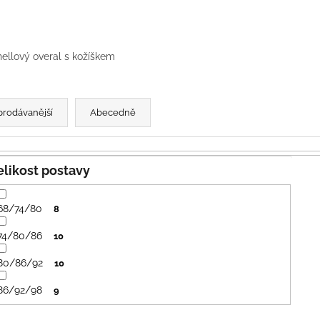
PRUHY MODRÉ
395 Kč
435 Kč
hellový overal s kožíškem
prodávanější
Abecedně
Velikost postavy
68/74/80
8
74/80/86
10
80/86/92
10
86/92/98
9