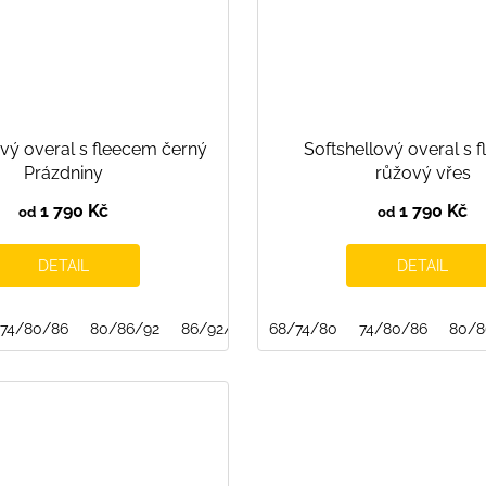
ový overal s fleecem černý
Softshellový overal s 
Prázdniny
růžový vřes
1 790 Kč
1 790 Kč
od
od
DETAIL
DETAIL
74/80/86
80/86/92
86/92/98
68/74/80
74/80/86
80/8