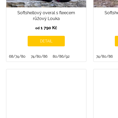
t
ů
Softshellový overal s fleecem
Softsh
růžový Louka
1 790 Kč
od
DETAIL
68/74/80
74/80/86
80/86/92
74/80/86