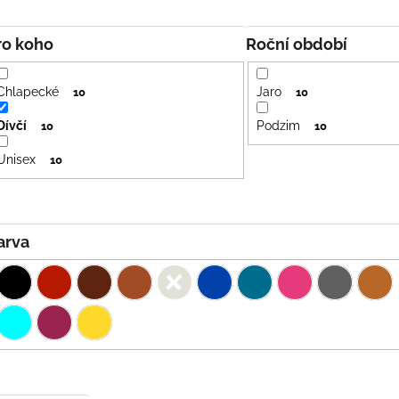
Pro koho
Roční období
Chlapecké
Jaro
10
10
Dívčí
Podzim
10
10
Unisex
10
Barva