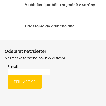
V oblečení proběhá nejméně 2 sezóny
Odesíláme do druhého dne
Z
á
Odebírat newsletter
p
Nezmeškejte žádné novinky či slevy!
a
t
E-mail
í
PŘIHLÁSIT SE