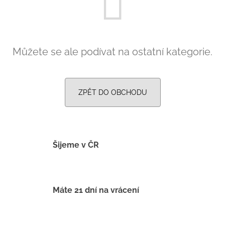
č
u
j
e
m
Můžete se ale podívat na ostatní kategorie.
e
LETNÍ
ZPĚT DO OBCHODU
ČEPICE
UV
30
SVĚTLE
MODRÁ
395
Šijeme v ČR
Kč
Máte 21 dní na vrácení