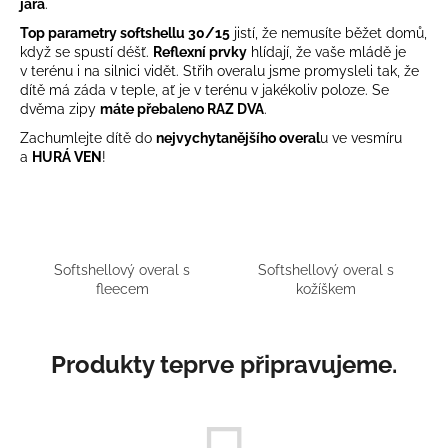
jara
.
a
Top parametry softshellu 30/15
jistí, že nemusíte běžet domů,
j
když se spustí déšť.
Reflexní prvky
hlídají, že vaše mládě je
í
v terénu i na silnici vidět. Střih overalu jsme promysleli tak, že
dítě má záda v teple, ať je v terénu v jakékoliv poloze. Se
t
dvěma zipy
máte přebaleno
RAZ DVA
.
?
Zachumlejte dítě do
nejvychytanějšího overal
u ve vesmíru
a
HURÁ
VEN
!
HLEDAT
Softshellový overal s
Softshellový overal s
fleecem
kožíškem
D
o
Produkty teprve připravujeme.
p
o
r
u