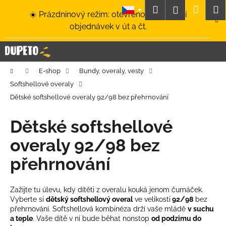
K
Přejít
Hledat
Nákup
M
Přihlášení
☀️ Prázdninový režim: otevřeno a odesílání
na
o
obsah
Zpět
Zpět
objednávek v út a čt.
košík
š
í
C
k
o
Domů
E-shop
Bundy, overaly, vesty
p
Softshellové overaly
o
Dětské softshellové overaly 92/98 bez přehrnování
t
ř
Dětské softshellové
e
overaly 92/98 bez
b
u
přehrnování
j
e
Zažijte tu úlevu, kdy dítěti z overalu kouká jenom čumáček.
t
Vyberte si
dětský softshellový overal
ve velikosti
92/98
bez
přehrnování
. Softshellová kombinéza drží vaše mládě
v suchu
e
a teple
. Vaše dítě v ní bude běhat nonstop
od podzimu do
n