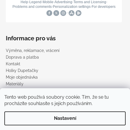
Informace pro vás
Výměna, reklamace, vrácení
Doprava a platba
Kontakt
Holky Dupeťačky
Moje objednávka
Materiály
Obchodní podmínky
Tento web používá soubory cookie. Tím, že se tu
Podmínky ochrany osobních údajů
procházíte souhlasíte s jejich používáním.
Prodávané značky
Nastavení
Vytvořil Shoptet