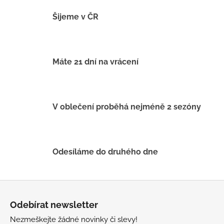
č
u
Šijeme v ČR
j
e
m
e
Máte 21 dní na vrácení
BAMBUSOVÉ
TRIKO
NÁMOŘNICKÉ
V oblečení proběhá nejméně 2 sezóny
PRUHY
MODRÉ
435
Kč
Odesíláme do druhého dne
Z
á
Odebírat newsletter
p
Nezmeškejte žádné novinky či slevy!