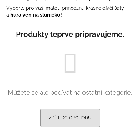
a
Vyberte pro vaši malou princeznu krásné dívčí šaty
j
a
hurá ven na sluníčko!
í
t
Produkty teprve připravujeme.
?
HLEDAT
Můžete se ale podívat na ostatní kategorie.
D
o
p
ZPĚT DO OBCHODU
o
r
u