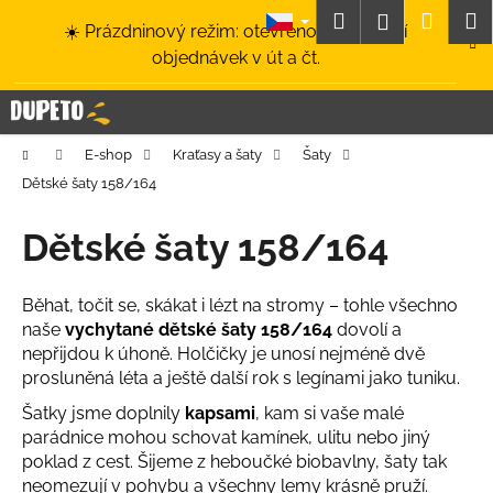
K
Přejít
Hledat
Nákup
M
Přihlášení
☀️ Prázdninový režim: otevřeno a odesílání
na
o
obsah
Zpět
Zpět
objednávek v út a čt.
košík
š
í
C
k
o
Domů
E-shop
Kraťasy a šaty
Šaty
p
Dětské šaty 158/164
o
t
Dětské šaty 158/164
ř
e
Běhat, točit se, skákat i lézt na stromy – tohle všechno
b
naše
vychytané dětské šaty 158/164
dovolí a
u
nepřijdou k úhoně. Holčičky je unosí nejméně dvě
j
prosluněná léta a ještě další rok s legínami jako tuniku.
e
Šatky jsme doplnily
kapsami
, kam si vaše malé
t
parádnice mohou schovat kamínek, ulitu nebo jiný
e
poklad z cest. Šijeme z heboučké biobavlny, šaty tak
neomezují v pohybu a všechny lemy krásně pruží.
n