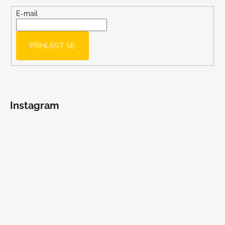
a
t
E-mail
í
PŘIHLÁSIT SE
Instagram