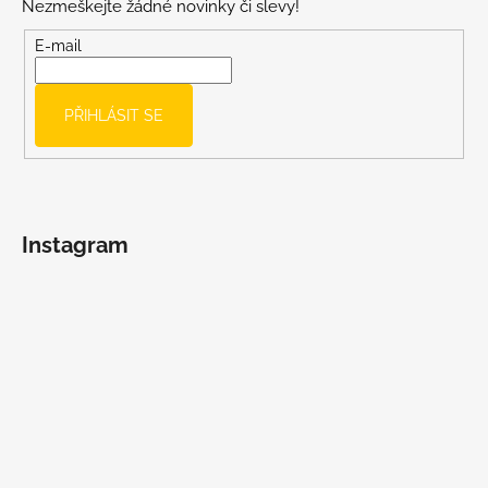
Nezmeškejte žádné novinky či slevy!
a
t
E-mail
í
PŘIHLÁSIT SE
Instagram