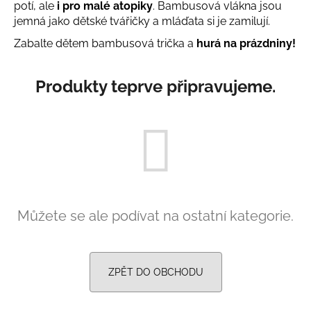
potí, ale
i pro malé atopiky
. Bambusová vlákna jsou
a
jemná jako dětské tvářičky a mláďata si je zamilují.
j
Zabalte dětem bambusová trička a
hurá na prázdniny!
í
t
Produkty teprve připravujeme.
?
HLEDAT
Můžete se ale podívat na ostatní kategorie.
D
o
p
o
ZPĚT DO OBCHODU
r
u