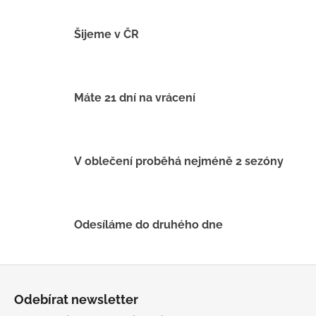
č
u
j
Šijeme v ČR
e
m
e
Máte 21 dní na vrácení
BAMBUSOVÉ
TRIKO
NÁMOŘNICKÉ
PRUHY
V oblečení proběhá nejméně 2 sezóny
MODRÉ
435
Kč
Odesíláme do druhého dne
Z
á
Odebírat newsletter
p