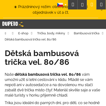
K
Přejít
Hledat
Nákup
M
Přihlášení
☀️ Prázdninový režim: otevřeno a odesílání
na
o
obsah
Zpět
Zpět
objednávek v út a čt.
košík
š
í
C
k
o
Domů
E-shop
Trička, body, mikiny
Bambusová trička
p
Dětská bambusová trička vel. 80/86
o
t
Dětská bambusová
ř
trička vel. 80/86
e
b
u
Naše
dětská bambusová trička vel. 80/86
vám
umožní užít si letní cestování v klidu. Mládě se vám
j
nepotí ani v autosedačce a na dovolenou mu stačí
e
zabalit dvě trička místo čtyř. Materiál skvěle saje a vaše
t
malé turisty v horku příjemně chladí.
e
Trika jsou ideální do parných dní, pro děti, co se hodně
n