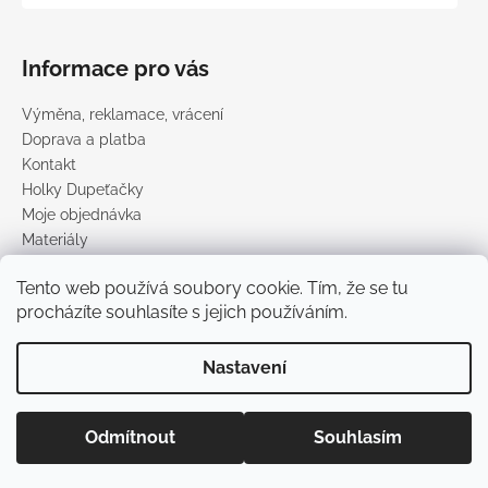
Informace pro vás
Výměna, reklamace, vrácení
Doprava a platba
Kontakt
Holky Dupeťačky
Moje objednávka
Materiály
Obchodní podmínky
Tento web používá soubory cookie. Tím, že se tu
Podmínky ochrany osobních údajů
procházíte souhlasíte s jejich používáním.
Prodávané značky
Nastavení
Vytvořil Shoptet
Copyright 2026
DUPETO
. Všechna práva vyhrazena.
Upravit
Odmítnout
Souhlasím
nastavení cookies