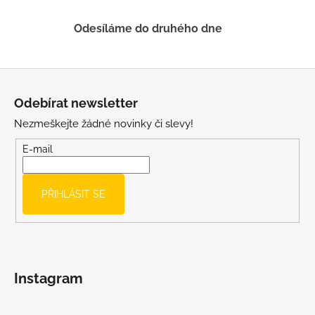
č
u
Odesíláme do druhého dne
j
e
m
Z
e
á
Odebírat newsletter
p
LETNÍ
Nezmeškejte žádné novinky či slevy!
a
RYCHLESCHNOUCÍ
KALHOTY
t
E-mail
ŽLUTÉ
í
695
Kč
PŘIHLÁSIT SE
Instagram