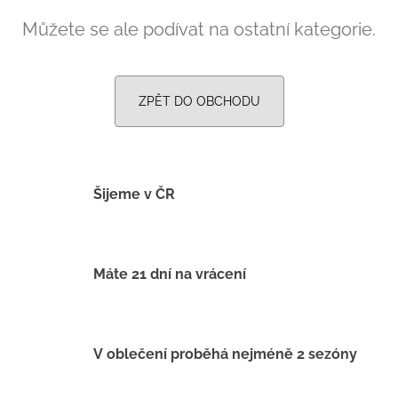
a
Můžete se ale podívat na ostatní kategorie.
j
í
t
ZPĚT DO OBCHODU
?
Šijeme v ČR
HLEDAT
Máte 21 dní na vrácení
D
o
p
o
V oblečení proběhá nejméně 2 sezóny
r
u