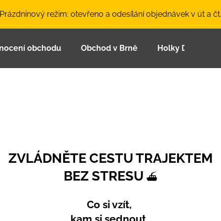
 Prázdninový režim: otevřeno a odesílání objednávek v út a čt
nocení obchodu
Obchod v Brně
Holky Dupeťačk
Co potřebujete najít?
HLEDAT
Doporučujeme
ZVLÁDNĚTE CESTU TRAJEKTEM
BEZ STRESU
⛴️
Co si vzít,
LETNÍ ČEPICE UV 30 SVĚTLE MODRÁ
BAMBUSOVÉ TR
kam si sednout,