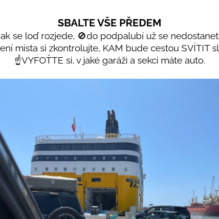
SBALTE VŠE PŘEDEM
Jak se loď rozjede, 🚫do podpalubí už se nedostanete
vení místa si zkontrolujte, KAM bude cestou SVÍTIT s
☝️VYFOŤTE si, v jaké garáži a sekci máte auto.