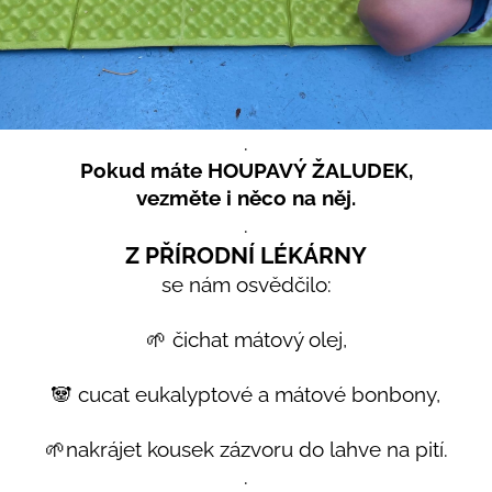
.
Pokud máte HOUPAVÝ ŽALUDEK,
vezměte i něco na něj.
.
Z PŘÍRODNÍ LÉKÁRNY
se nám osvědčilo:
🌱 čichat mátový olej,
🐼 cucat eukalyptové a mátové bonbony,
🌱nakrájet kousek zázvoru do lahve na pití.
.