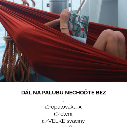
DÁL NA PALUBU NECHOĎTE BEZ
.
👉opalováku,☀️
👉čtení,
👉VELKÉ svačiny,