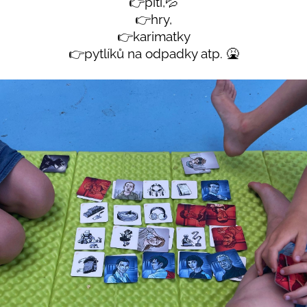
👉pití,💦
👉hry,
👉karimatky
👉pytlíků na odpadky atp. 🤮