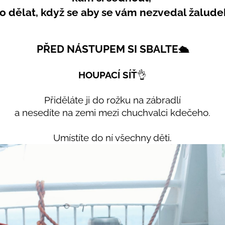
PRUHY MODRÉ
395 Kč
o dělat, když se aby se vám nezvedal žalude
435 Kč
PŘED NÁSTUPEM SI SBALTE
🛳
HOUPACÍ SÍŤ
👌
Přiděláte ji do rožku na zábradlí
a nesedíte na zemi mezi chuchvalci kdečeho.
Umístíte do ní všechny děti.