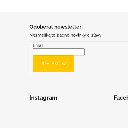
Z
á
Odoberať newsletter
p
Nezmeškajte žiadne novinky či zľavy!
ä
t
Email
i
e
PRIHLÁSIŤ SA
Instagram
Face