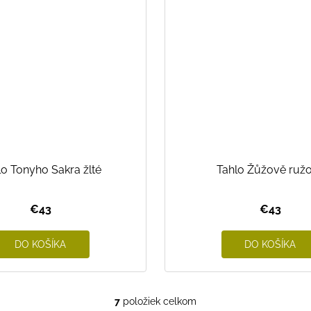
lo Tonyho Sakra žlté
Tahlo Žůžově ruž
€43
€43
DO KOŠÍKA
DO KOŠÍKA
7
položiek celkom
O