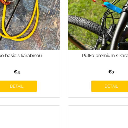
SVETLO MODRÁ
PRUHY MODRÉ
€16
€18
ko basic s karabínou
Pútko premium s kar
€4
€7
DETAIL
DETAIL