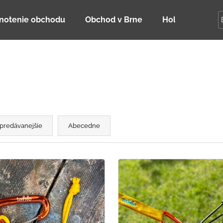
notenie obchodu
Obchod v Brne
Holky Dupeťač
Čo potrebujete nájsť?
HĽADAŤ
predávanejšie
Abecedne
Odporúčame
DETSKÁ LETNÁ ČIAPKA S UV 30
BAMBUSOVÉ TR