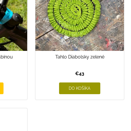
abínou
Tahlo Diabolsky zelené
€43
DO KOŠÍKA