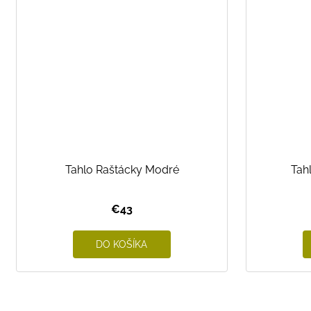
Tahlo Raštácky Modré
Tah
€43
DO KOŠÍKA