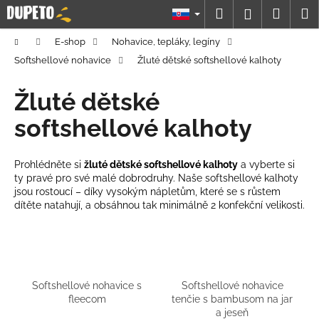
K
Prejsť
Hľadať
Náku
M
Prihláseni
na
o
obsah
Späť
Späť
košík
š
Domov
E-shop
Nohavice, tepláky, legíny
í
Softshellové nohavice
Žluté dětské softshellové kalhoty
Č
k
o
Žluté dětské
p
softshellové kalhoty
o
t
Prohlédněte si
žluté dětské softshellové kalhoty
a vyberte si
r
ty pravé pro své malé dobrodruhy. Naše softshellové kalhoty
e
jsou rostoucí – díky vysokým nápletům, které se s růstem
b
dítěte natahují, a obsáhnou tak minimálně 2 konfekční velikosti.
u
j
e
t
Softshellové nohavice s
Softshellové nohavice
e
fleecom
tenčie s bambusom na jar
a jeseň
n