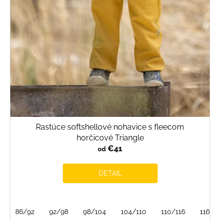
o
d
u
k
t
o
v
Rastúce softshellové nohavice s fleecom
horčicové Triangle
€41
od
DETAIL
86/92
92/98
98/104
104/110
110/116
116/1