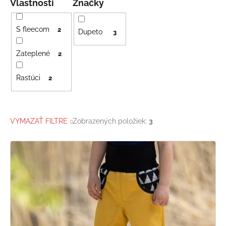
Vlastnosti
Značky
S fleecom
2
Dupeto
3
Zateplené
2
Rastúci
2
VYMAZAŤ FILTRE
Zobrazených položiek:
3
V
ý
p
i
s
p
r