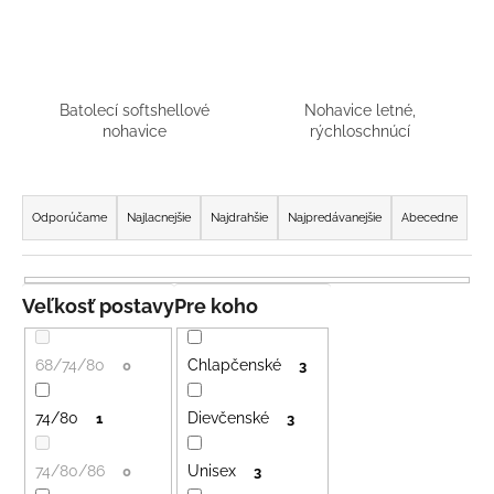
á
j
s
ť
Batolecí softshellové
Nohavice letné,
nohavice
rýchloschnúcí
?
R
a
Odporúčame
Najlacnejšie
Najdrahšie
Najpredávanejšie
Abecedne
d
HĽADAŤ
e
n
Veľkosť postavy
Pre koho
i
O
e
68/74/80
Chlapčenské
0
3
d
p
p
r
74/80
Dievčenské
1
3
o
o
r
ú
74/80/86
Unisex
d
0
3