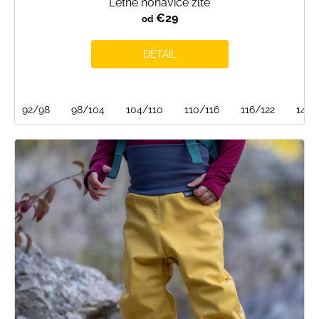
Letné nohavice žlté
€29
od
DETAIL
92/98
98/104
104/110
110/116
116/122
146/