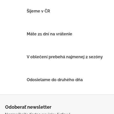
l
á
Šijeme v ČR
d
a
c
i
Máte 21 dní na vrátenie
e
p
r
v
V oblečení prebehá najmenej 2 sezóny
k
y
v
ý
Odosielame do druhého dňa
p
i
s
Z
u
á
Odoberať newsletter
p