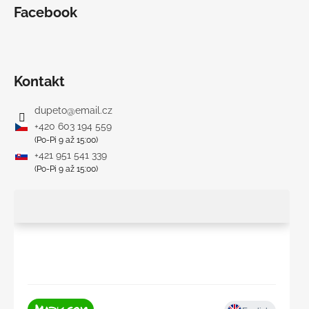
č
Facebook
a
m
e
Kontakt
DETSKÁ
LETNÁ
dupeto
@
email.cz
ČIAPKA
S
+420 603 194 559
UV
(Po-Pi 9 až 15:00)
30
+421 951 541 339
SVETLO
MODRÁ
(Po-Pi 9 až 15:00)
€16