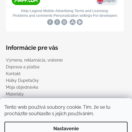
Informácie pre vás
Výmena, reklamácia, vrátenie
Doprava a platba
Kontakt
Holky Dupeťačky
Moja objednávka
Materiály
Obchodné podmienky
Tento web používá soubory cookie. Tím, že se tu
Podmienky ochrany osobných údajov
procházíte souhlasíte s jejich používáním.
Predávané značky
Nastavenie