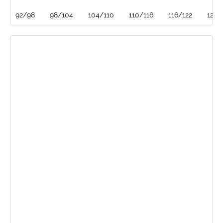
92/98
98/104
104/110
110/116
116/122
128/