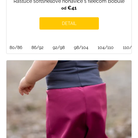
Rastúce softshellové nohavice s fleecom Bobule
€41
od
DETAIL
80/86
86/92
92/98
98/104
104/110
110/116