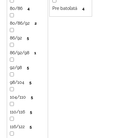
č
u
a
80/86
Pre batoľatá
4
4
k
m
t
e
80/86/92
2
o
v
86/92
5
LETNÉ
NOHAVICE
ŽLTÉ
86/92/98
1
€29
92/98
5
98/104
5
104/110
5
110/116
5
116/122
5