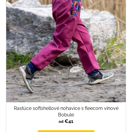
Rastúce softshellové nohavice s fleecom vínové
Bobule
€41
od