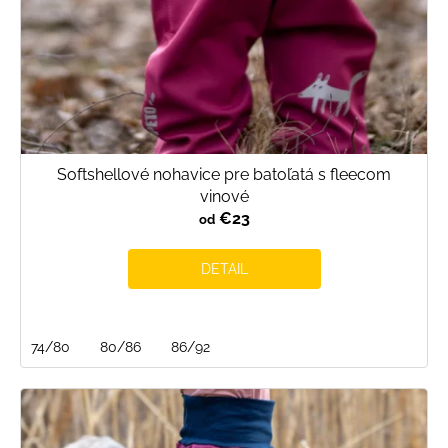
Softshellové nohavice pre batoľatá s fleecom
vinové
€23
od
DETAIL
74/80
80/86
86/92