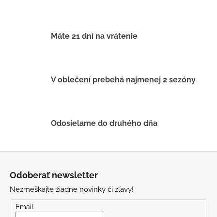
d
a
c
i
Máte 21 dní na vrátenie
e
p
r
v
V oblečení prebehá najmenej 2 sezóny
k
y
v
ý
Odosielame do druhého dňa
p
i
s
Z
u
á
Odoberať newsletter
p
Nezmeškajte žiadne novinky či zľavy!
ä
t
Email