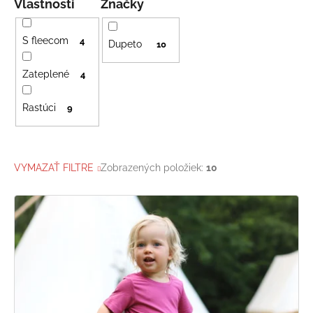
Vlastnosti
Značky
S fleecom
4
Dupeto
10
Zateplené
4
Rastúci
9
VYMAZAŤ FILTRE
Zobrazených položiek:
10
V
ý
p
i
s
p
r