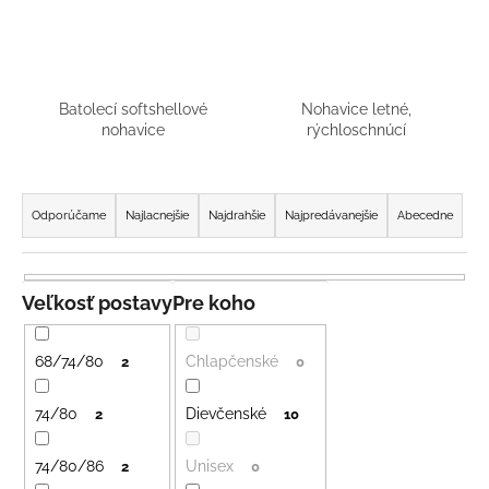
á
j
s
ť
Batolecí softshellové
Nohavice letné,
nohavice
rýchloschnúcí
?
R
a
Odporúčame
Najlacnejšie
Najdrahšie
Najpredávanejšie
Abecedne
d
HĽADAŤ
e
n
Veľkosť postavy
Pre koho
i
O
e
68/74/80
Chlapčenské
2
0
d
p
p
r
74/80
Dievčenské
2
10
o
o
r
ú
74/80/86
Unisex
d
2
0