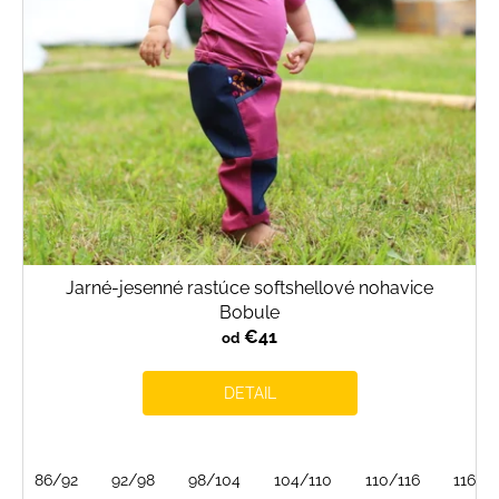
o
d
u
k
t
o
v
Jarné-jesenné rastúce softshellové nohavice
Bobule
€41
od
DETAIL
86/92
92/98
98/104
104/110
110/116
116/1