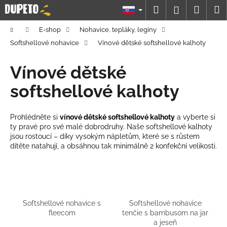
K
Prejsť
Hľadať
Náku
M
Prihláseni
na
o
obsah
Späť
Späť
košík
š
Domov
E-shop
Nohavice, tepláky, legíny
í
Softshellové nohavice
Vínové dětské softshellové kalhoty
Č
k
o
Vínové dětské
p
softshellové kalhoty
o
t
Prohlédněte si
vínové dětské softshellové kalhoty
a vyberte si
r
ty pravé pro své malé dobrodruhy. Naše softshellové kalhoty
e
jsou rostoucí – díky vysokým nápletům, které se s růstem
b
dítěte natahují, a obsáhnou tak minimálně 2 konfekční velikosti.
u
j
e
t
Softshellové nohavice s
Softshellové nohavice
e
fleecom
tenčie s bambusom na jar
a jeseň
n