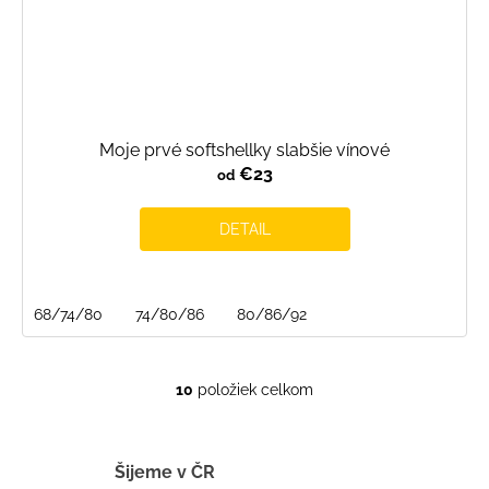
Moje prvé softshellky slabšie vínové
€23
od
DETAIL
68/74/80
74/80/86
80/86/92
10
položiek celkom
O
v
l
á
Šijeme v ČR