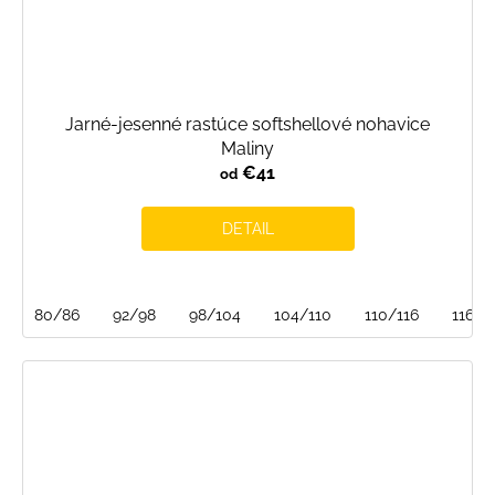
Jarné-jesenné rastúce softshellové nohavice
Maliny
€41
od
DETAIL
80/86
92/98
98/104
104/110
110/116
116/1