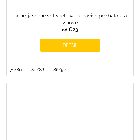
Jarné-jesenné softshellové nohavice pre batoľatá
vínové
€23
od
DETAIL
74/80
80/86
86/92