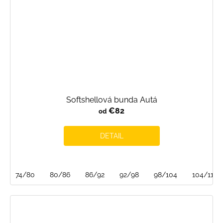
Softshellová bunda Autá
€82
od
DETAIL
74/80
80/86
86/92
92/98
98/104
104/110