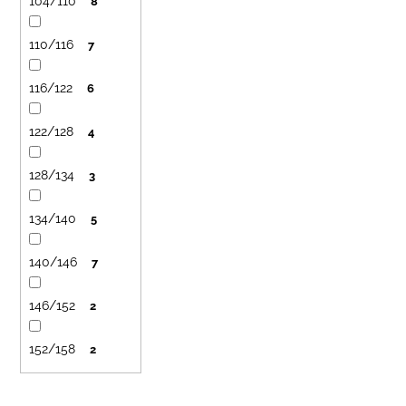
č
104/110
8
a
m
110/116
7
e
116/122
6
LETNÉ
NOHAVICE
122/128
4
TYRKYSOVÉ
KORÁLKY
128/134
3
€29
134/140
5
140/146
7
146/152
2
152/158
2