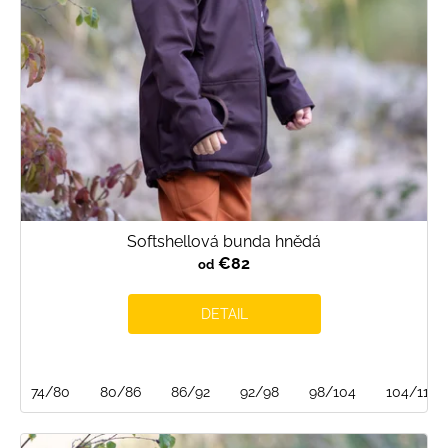
Softshellová bunda hnědá
€82
od
DETAIL
74/80
80/86
86/92
92/98
98/104
104/110