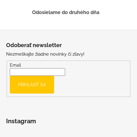
v
ý
Odosielame do druhého dňa
p
i
s
Z
u
á
Odoberať newsletter
p
Nezmeškajte žiadne novinky či zľavy!
ä
t
Email
i
e
PRIHLÁSIŤ SA
Instagram