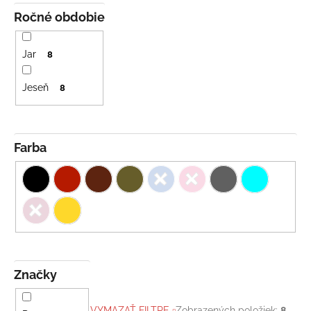
Ročné obdobie
Jar
8
Jeseň
8
Farba
Značky
VYMAZAŤ FILTRE
Zobrazených položiek:
8