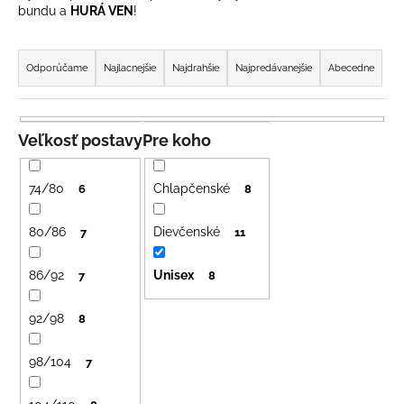
bundu a
HURÁ VEN
!
á
j
R
s
a
Odporúčame
Najlacnejšie
Najdrahšie
Najpredávanejšie
Abecedne
ť
d
?
e
n
Veľkosť postavy
Pre koho
i
e
74/80
Chlapčenské
6
8
p
HĽADAŤ
r
80/86
Dievčenské
7
11
o
86/92
Unisex
d
7
8
O
u
d
92/98
8
k
p
o
t
98/104
7
r
o
ú
v