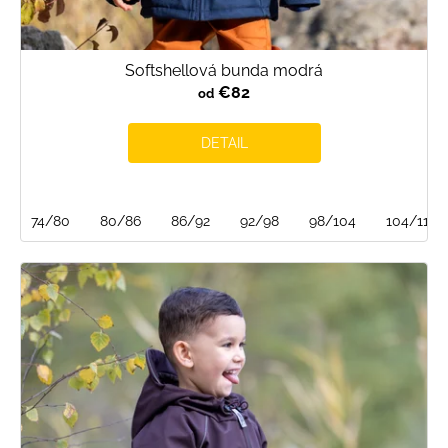
Softshellová bunda modrá
€82
od
DETAIL
74/80
80/86
86/92
92/98
98/104
104/110