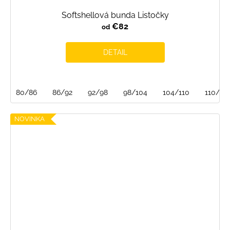
Softshellová bunda Listočky
€82
od
DETAIL
80/86
86/92
92/98
98/104
104/110
110/116
NOVINKA