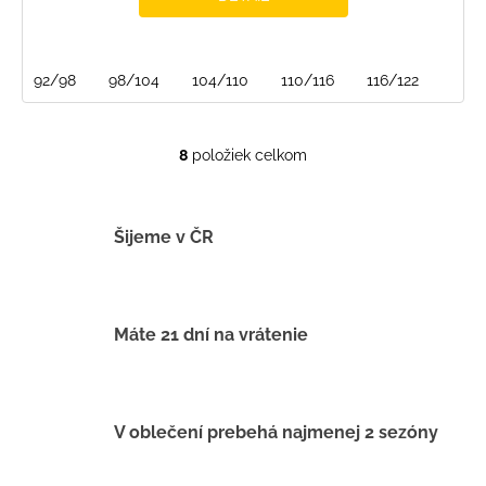
92/98
98/104
104/110
110/116
116/122
8
položiek celkom
O
v
l
á
Šijeme v ČR
d
a
c
i
Máte 21 dní na vrátenie
e
p
r
v
V oblečení prebehá najmenej 2 sezóny
k
y