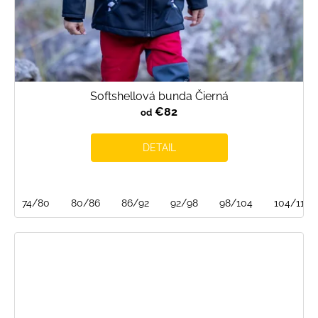
Softshellová bunda Čierná
€82
od
DETAIL
74/80
80/86
86/92
92/98
98/104
104/110