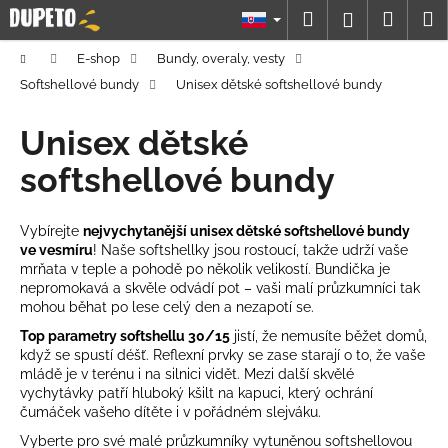
K
Prejsť
Hľadať
Náku
M
Prihláseni
na
o
obsah
Späť
Späť
košík
š
Domov
E-shop
Bundy, overaly, vesty
í
Softshellové bundy
Unisex dětské softshellové bundy
Č
k
o
Unisex dětské
p
softshellové bundy
o
t
Vybírejte
nejvychytanější unisex dětské softshellové bundy
r
ve vesmíru
! Naše softshellky jsou rostoucí, takže udrží vaše
e
mrňata v teple a pohodě po několik velikostí. Bundička je
b
nepromokavá a skvěle odvádí pot – vaši malí průzkumníci tak
mohou běhat po lese celý den a nezapotí se.
u
Top parametry softshellu 30/15
jistí, že nemusíte běžet domů,
j
když se spustí déšť.
Reflexní prvky
se zase starají o to, že vaše
e
mládě je v terénu i na silnici vidět. Mezi další skvělé
t
vychytávky patří hluboký kšilt na kapuci, který ochrání
čumáček vašeho dítěte i v pořádném slejváku.
e
Vyberte pro své malé průzkumníky vytuněnou softshellovou
n