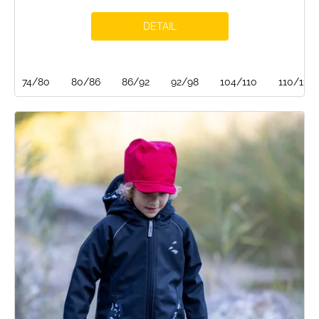
DETAIL
74/80
80/86
86/92
92/98
104/110
110/116