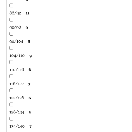
č
k
a
t
m
86/92
11
o
e
v
92/98
9
LETNÉ
98/104
8
NOHAVICE
ŽLTÉ
€29
104/110
9
110/116
6
116/122
7
122/128
6
128/134
6
134/140
7