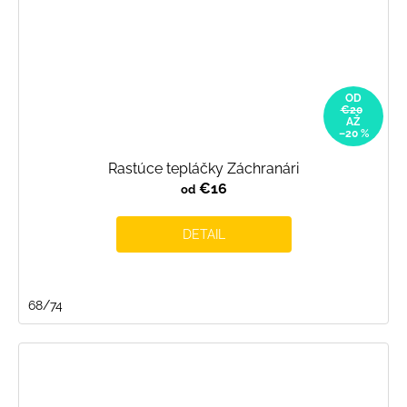
OD
€20
AŽ
–20 %
Rastúce tepláčky Záchranári
€16
od
DETAIL
68/74