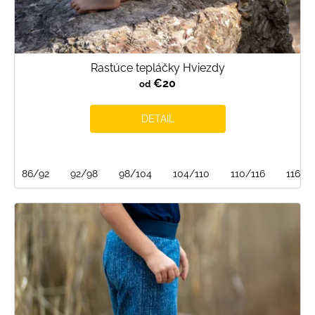
Rastúce tepláčky Hviezdy
€20
od
DETAIL
86/92
92/98
98/104
104/110
110/116
116/1