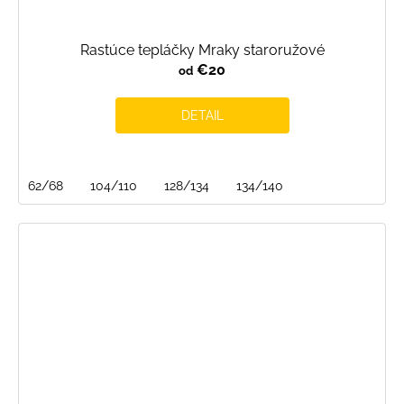
Rastúce tepláčky Mraky staroružové
€20
od
DETAIL
62/68
104/110
128/134
134/140