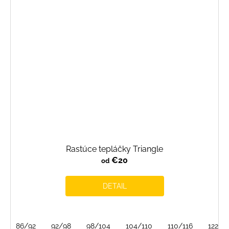
Rastúce tepláčky Triangle
€20
od
DETAIL
86/92
92/98
98/104
104/110
110/116
122/1