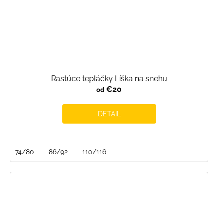
Rastúce tepláčky Líška na snehu
€20
od
DETAIL
74/80
86/92
110/116