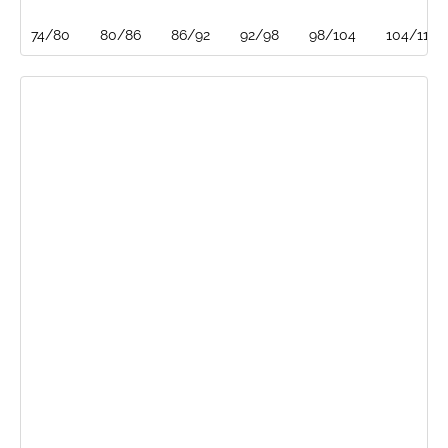
74/80
80/86
86/92
92/98
98/104
104/110