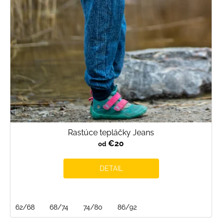
Rastúce tepláčky Jeans
€20
od
DETAIL
62/68
68/74
74/80
86/92