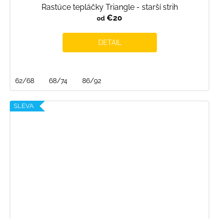
Rastúce tepláčky Triangle - starší strih
€20
od
DETAIL
62/68
68/74
86/92
SLEVA