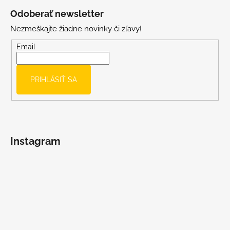
u
á
Odoberať newsletter
p
Nezmeškajte žiadne novinky či zľavy!
ä
t
Email
i
e
PRIHLÁSIŤ SA
Instagram