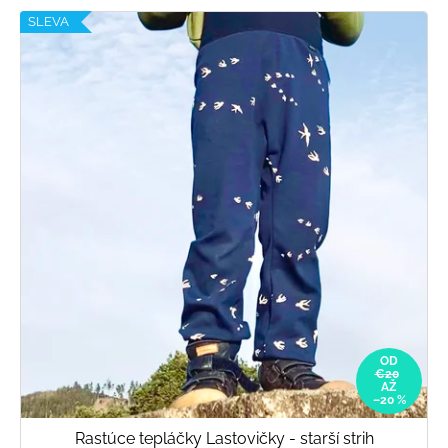
SLEVA
OD
€20
AŽ
–20 %
Rastúce tepláčky Lastovičky - starší strih