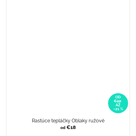
OD
€20
AŽ
–21 %
Rastúce tepláčky Oblaky ružové
€18
od