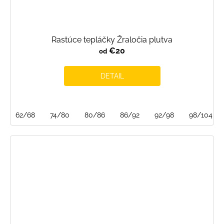
Rastúce tepláčky Žraločia plutva
€20
od
DETAIL
62/68
74/80
80/86
86/92
92/98
98/104