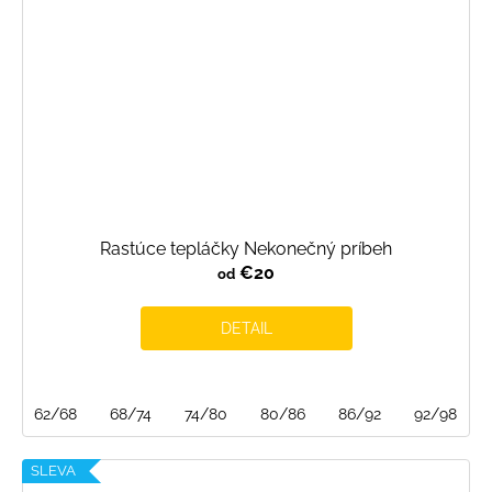
Rastúce tepláčky Nekonečný príbeh
€20
od
DETAIL
62/68
68/74
74/80
80/86
86/92
92/98
SLEVA