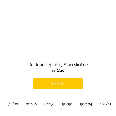
Rostoucí tepláčky Sloni skořice
€20
od
DETAIL
74/80
80/86
86/92
92/98
98/104
104/110