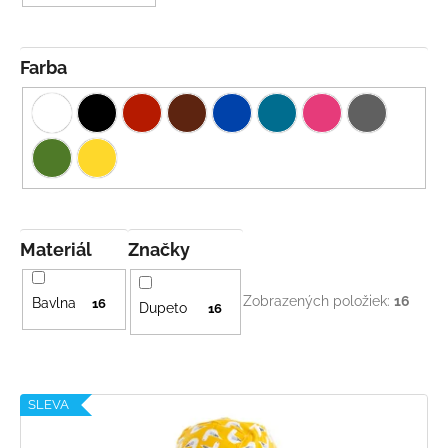
Farba
Materiál
Značky
Zobrazených položiek:
16
Bavlna
16
Dupeto
16
V
SLEVA
ý