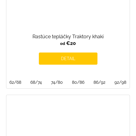
Rastúce tepláčky Traktory khaki
€20
od
DETAIL
62/68
68/74
74/80
80/86
86/92
92/98