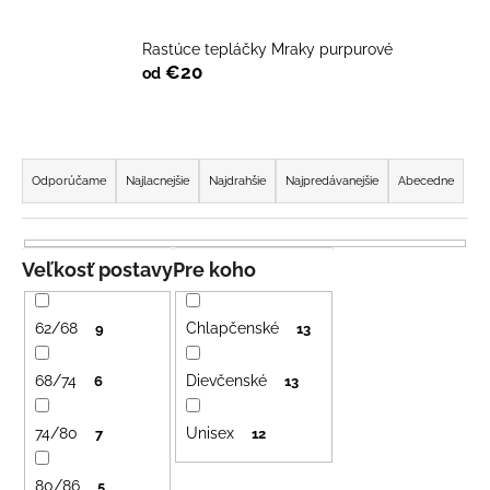
á
j
Rastúce tepláčky Mraky purpurové
€20
od
s
ť
?
R
a
Odporúčame
Najlacnejšie
Najdrahšie
Najpredávanejšie
Abecedne
d
e
HĽADAŤ
n
Veľkosť postavy
Pre koho
i
e
62/68
Chlapčenské
9
13
O
p
d
r
68/74
Dievčenské
6
13
p
o
o
74/80
Unisex
d
7
12
r
u
ú
80/86
5