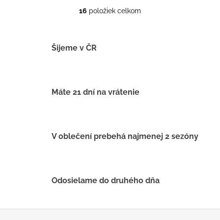
16
položiek celkom
O
v
l
á
Šijeme v ČR
d
a
c
i
Máte 21 dní na vrátenie
e
p
r
v
V oblečení prebehá najmenej 2 sezóny
k
y
v
ý
Odosielame do druhého dňa
p
i
s
Z