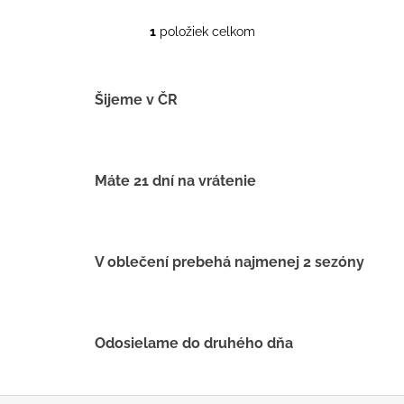
1
položiek celkom
O
v
l
á
Šijeme v ČR
d
a
c
i
Máte 21 dní na vrátenie
e
p
r
v
V oblečení prebehá najmenej 2 sezóny
k
y
v
ý
Odosielame do druhého dňa
p
i
s