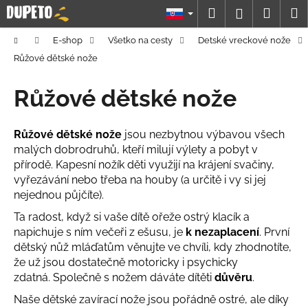
K
Prejsť
Hľadať
Náku
M
Prihláseni
na
o
obsah
Späť
Späť
košík
š
Domov
E-shop
Všetko na cesty
Detské vreckové nože
í
Růžové dětské nože
Č
k
o
Růžové dětské nože
p
o
Růžové dětské nože
jsou nezbytnou výbavou všech
t
malých dobrodruhů, kteří milují výlety a pobyt v
r
přírodě. Kapesní nožík děti využijí na krájení svačiny,
e
vyřezávání nebo třeba na houby (a určitě i vy si jej
nejednou půjčíte).
b
u
Ta radost, když si vaše dítě ořeže ostrý klacík a
napichuje s ním večeři z ešusu, je
k nezaplacení
. První
j
dětský nůž mláďatům věnujte ve chvíli, kdy zhodnotíte,
e
že už jsou dostatečně motoricky i psychicky
t
zdatná. Společně s nožem dáváte dítěti
důvěru
.
e
Naše dětské zavírací nože jsou pořádně ostré, ale díky
n