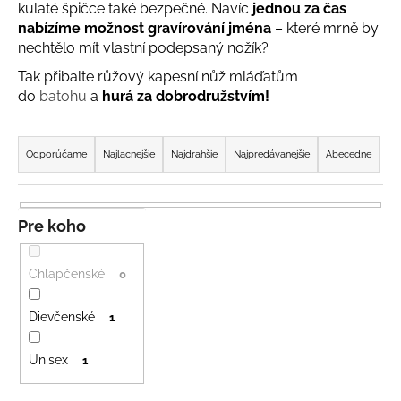
kulaté špičce také bezpečné. Navíc
jednou za čas
á
nabízíme možnost gravírování jména
– které mrně by
j
nechtělo mít vlastní podepsaný nožík?
s
Tak přibalte růžový kapesní nůž mláďatům
ť
do
batohu
a
hurá za dobrodružstvím!
?
R
a
Odporúčame
Najlacnejšie
Najdrahšie
Najpredávanejšie
Abecedne
d
e
HĽADAŤ
n
Pre koho
i
e
Chlapčenské
0
O
p
d
r
Dievčenské
1
p
o
o
Unisex
d
r
1
ú
u