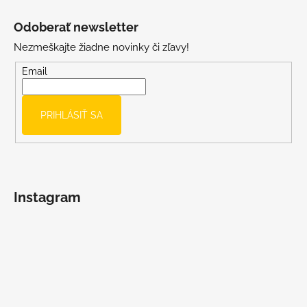
Z
u
á
Odoberať newsletter
p
Nezmeškajte žiadne novinky či zľavy!
ä
t
Email
i
e
PRIHLÁSIŤ SA
Instagram