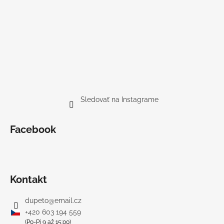
Sledovať na Instagrame
Facebook
Kontakt
dupeto
@
email.cz
+420 603 194 559
(Po-Pi 9 až 15:00)