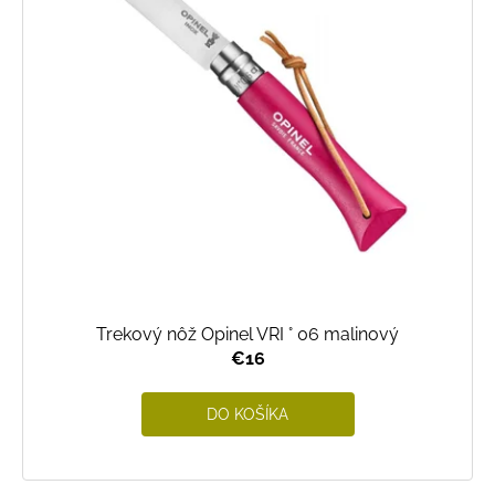
p
r
o
d
u
k
t
o
v
Trekový nôž Opinel VRI ° 06 malinový
€16
DO KOŠÍKA