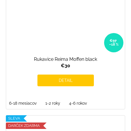
€37
–18 %
Rukavice Reima Moffen black
€30
DETAIL
6-18 mesiacov
1-2 roky
4-6 rokov
SLEVA
DARČEK ZDARMA