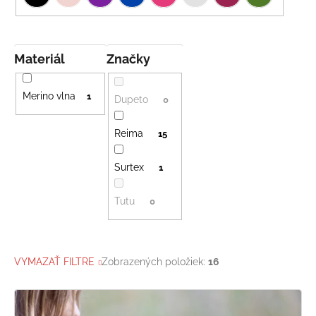
Materiál
Značky
Merino vlna
1
Dupeto
0
Reima
15
Surtex
1
Tutu
0
VYMAZAŤ FILTRE
Zobrazených položiek:
16
V
ý