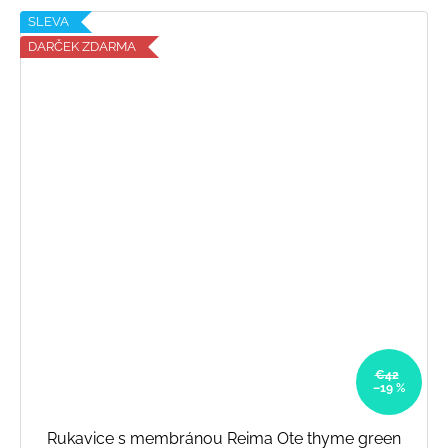
SLEVA
DARČEK ZDARMA
€42
–19 %
Rukavice s membránou Reima Ote thyme green