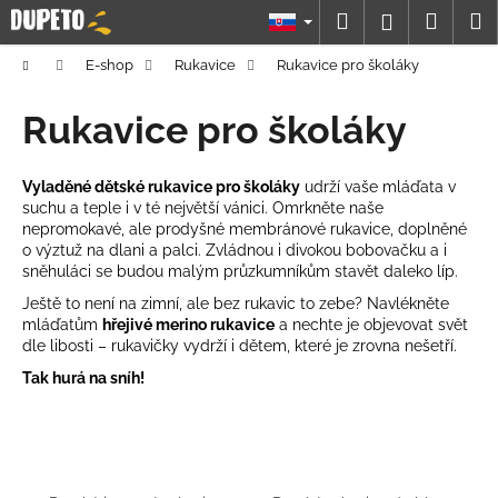
K
Prejsť
Hľadať
Náku
M
Prihláseni
na
o
obsah
Späť
Späť
košík
š
Domov
E-shop
Rukavice
Rukavice pro školáky
í
Č
Rukavice pro školáky
k
o
p
Vyladěné dětské rukavice pro školáky
udrží vaše mláďata v
o
suchu a teple i v té největší vánici. Omrkněte naše
nepromokavé, ale prodyšné membránové rukavice, doplněné
t
o výztuž na dlani a palci. Zvládnou i divokou bobovačku a i
r
sněhuláci se budou malým průzkumníkům stavět daleko líp.
e
Ještě to není na zimní, ale bez rukavic to zebe? Navlékněte
b
mláďatům
hřejivé merino rukavice
a nechte je objevovat svět
dle libosti – rukavičky vydrží i dětem, které je zrovna nešetří.
u
j
Tak hurá na sníh!
e
t
e
n