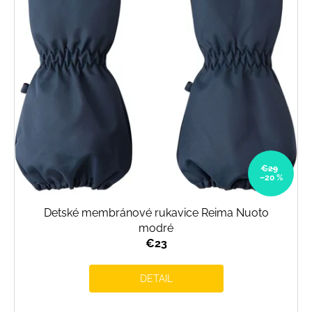
€29
–20 %
Detské membránové rukavice Reima Nuoto
modré
€23
DETAIL