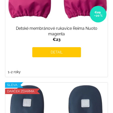
€29
–20 %
Detské membránové rukavice Reima Nuoto
magenta
€23
DETAIL
1-2 roky
SLEVA
DARČEK ZDARMA