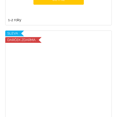
1-2 roky
SLEVA
DARČEK ZDARMA