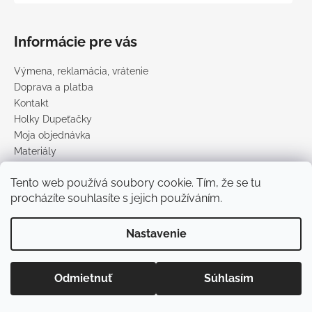
Informácie pre vás
Výmena, reklamácia, vrátenie
Doprava a platba
Kontakt
Holky Dupeťačky
Moja objednávka
Materiály
Obchodné podmienky
Tento web používá soubory cookie. Tím, že se tu
Podmienky ochrany osobných údajov
procházíte souhlasíte s jejich používáním.
Predávané značky
Nastavenie
Vytvoril Shoptet
Copyright 2026
DUPETO
. Všetky práva vyhradené.
Upraviť
Odmietnuť
Súhlasím
nastavenie cookies