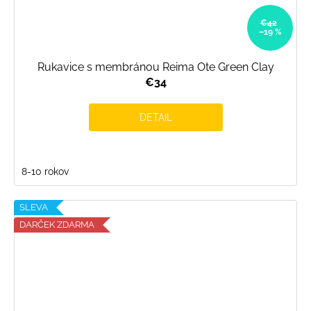
€42
–19 %
Rukavice s membránou Reima Ote Green Clay
€34
DETAIL
8-10 rokov
SLEVA
DARČEK ZDARMA