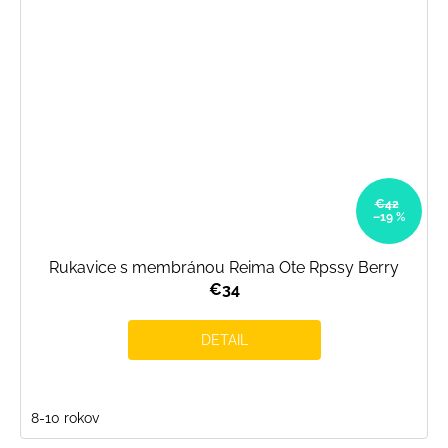
€42
–19 %
Rukavice s membránou Reima Ote Rpssy Berry
€34
DETAIL
8-10 rokov