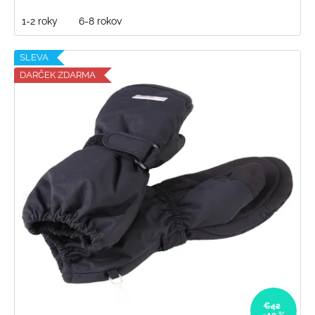
1-2 roky
6-8 rokov
SLEVA
DARČEK ZDARMA
€42
–19 %