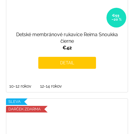
€53
–20 %
Detské membránové rukavice Reima Snoukka
čierne
€42
DETAIL
10-12 rokov
12-14 rokov
SLEVA
DARČEK ZDARMA