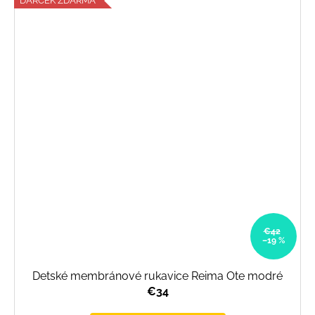
DARČEK ZDARMA
€42
–19 %
Detské membránové rukavice Reima Ote modré
€34