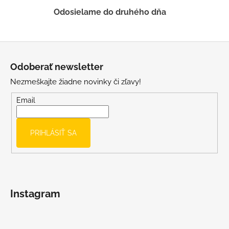
ý
Odosielame do druhého dňa
p
i
s
Z
u
á
Odoberať newsletter
p
Nezmeškajte žiadne novinky či zľavy!
ä
t
Email
i
e
PRIHLÁSIŤ SA
Instagram