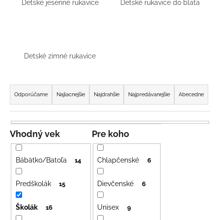
Detské jesenné rukavice
Detské rukavice do blata
á
j
s
ť
Detské zimné rukavice
?
R
a
Odporúčame
Najlacnejšie
Najdrahšie
Najpredávanejšie
Abecedne
d
HĽADAŤ
e
n
Vhodný vek
Pre koho
i
O
e
Bábätko/Batoľa
Chlapčenské
14
6
d
p
p
r
Predškolák
Dievčenské
15
6
o
o
r
Školák
Unisex
d
16
9
ú