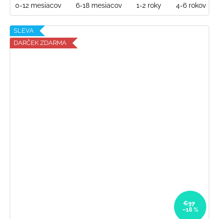
0-12 mesiacov
6-18 mesiacov
1-2 roky
4-6 rokov
SLEVA
DARČEK ZDARMA
€37
–18 %