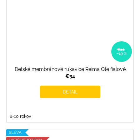
€42
–19 %
Detské membránové rukavice Reima Ote fialové
€34
DETAIL
8-10 rokov
SLEVA