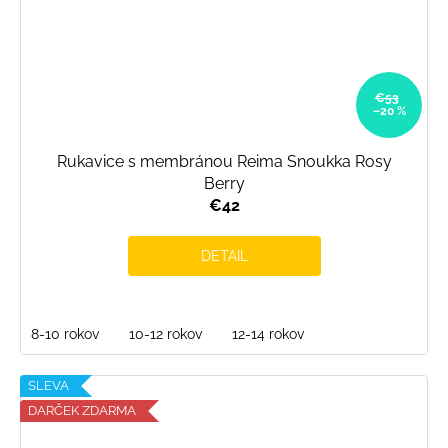
€53
–20 %
Rukavice s membránou Reima Snoukka Rosy
Berry
€42
DETAIL
8-10 rokov
10-12 rokov
12-14 rokov
SLEVA
DARČEK ZDARMA