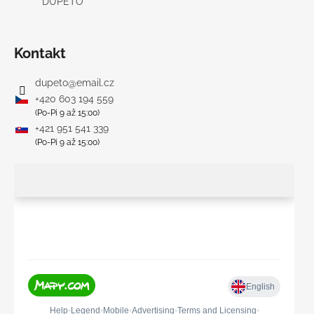
DUPETO
Kontakt
dupeto
@
email.cz
+420 603 194 559
(Po-Pi 9 až 15:00)
+421 951 541 339
(Po-Pi 9 až 15:00)