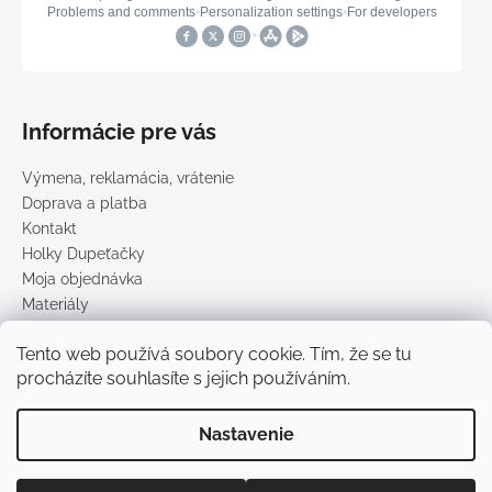
Informácie pre vás
Výmena, reklamácia, vrátenie
Doprava a platba
Kontakt
Holky Dupeťačky
Moja objednávka
Materiály
Obchodné podmienky
Tento web používá soubory cookie. Tím, že se tu
Podmienky ochrany osobných údajov
procházíte souhlasíte s jejich používáním.
Predávané značky
Nastavenie
Vytvoril Shoptet
Copyright 2026
DUPETO
. Všetky práva vyhradené.
Upraviť