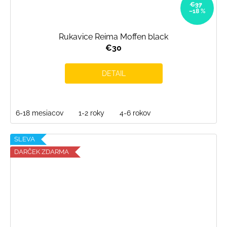
€37
–18 %
Rukavice Reima Moffen black
€30
DETAIL
6-18 mesiacov
1-2 roky
4-6 rokov
SLEVA
DARČEK ZDARMA