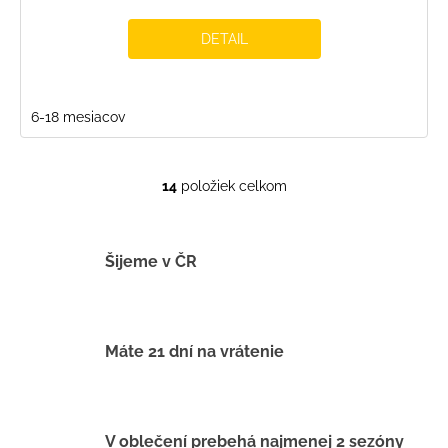
DETAIL
6-18 mesiacov
14
položiek celkom
O
v
l
á
Šijeme v ČR
d
a
c
i
Máte 21 dní na vrátenie
e
p
r
v
V oblečení prebehá najmenej 2 sezóny