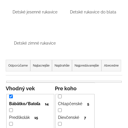
á
Detské jesenné rukavice
Detské rukavice do blata
j
s
ť
?
Detské zimné rukavice
R
a
Odporúčame
Najlacnejšie
Najdrahšie
Najpredávanejšie
Abecedne
HĽADAŤ
d
e
n
Vhodný vek
Pre koho
O
i
d
e
p
Bábätko/Batoľa
Chlapčenské
14
5
o
p
r
r
Predškolák
Dievčenské
15
7
ú
o