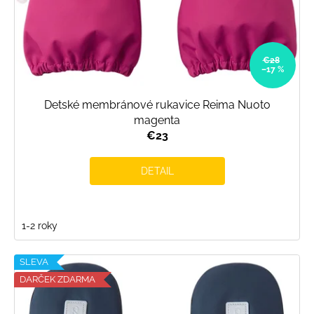
€28
–17 %
Detské membránové rukavice Reima Nuoto
magenta
€23
DETAIL
1-2 roky
SLEVA
DARČEK ZDARMA