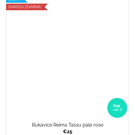
DARČEK ZDARMA
€32
–21 %
Rukavice Reima Tassu pale rose
€25