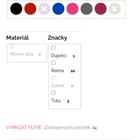
Materiál
Značky
Merino vlna
0
Dupeto
1
Reima
10
Surtex
0
Tutu
3
VYMAZAŤ FILTRE
Zobrazených položiek:
14