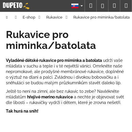
K
Prejsť
Hľadať
Náku
M
Prihláseni
na
o
obsah
Späť
Späť
košík
š
Domov
E-shop
Rukavice
Rukavice pro miminka/batolata
í
Č
Rukavice pro
k
o
miminka/batolata
p
o
Vyladěné dětské rukavice pro miminka a batolata
udrží vaše
t
mláďata v suchu a teple i v té největší vánici. Omrkněte naše
r
nepromokavé, ale prodyšné membránové rukavice, doplněné
e
o výztuž na dlani a palci. Zvládnou i divokou bobovačku a i
sněhuláci se budou malým průzkumníkům stavět daleko líp.
b
Ještě to není na zimní, ale bez rukavic to zebe? Navlékněte
u
mláďatům
hřejivé merino rukavice
a nechte je objevovat svět
j
dle libosti – rukavičky vydrží i dětem, které je zrovna nešetří.
e
Tak hurá na sníh!
t
e
n