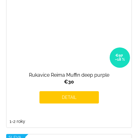
€37
–18 %
Rukavice Reima Muffin deep purple
€30
DETAIL
1-2 roky
SLEVA