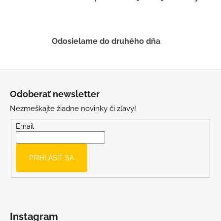
k
y
v
ý
Odosielame do druhého dňa
p
i
s
Z
u
á
Odoberať newsletter
p
Nezmeškajte žiadne novinky či zľavy!
ä
t
Email
i
e
PRIHLÁSIŤ SA
Instagram