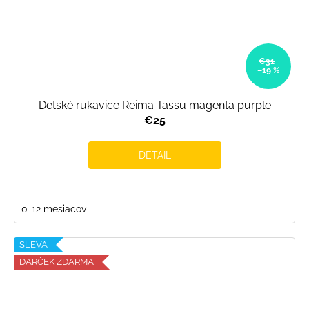
€31
–19 %
Detské rukavice Reima Tassu magenta purple
€25
DETAIL
0-12 mesiacov
SLEVA
DARČEK ZDARMA