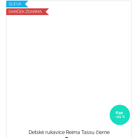
SLEVA
DARČEK ZDARMA
€32
–21 %
Detské rukavice Reima Tassu čierne