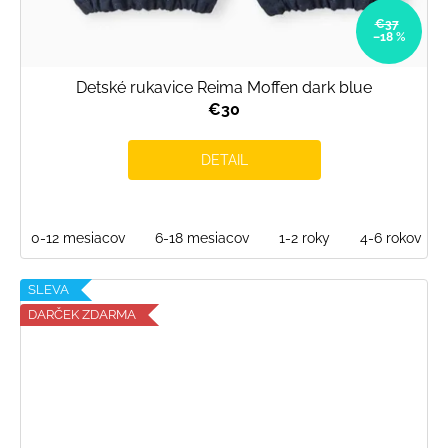
€37
–18 %
Detské rukavice Reima Moffen dark blue
€30
DETAIL
0-12 mesiacov
6-18 mesiacov
1-2 roky
4-6 rokov
SLEVA
DARČEK ZDARMA