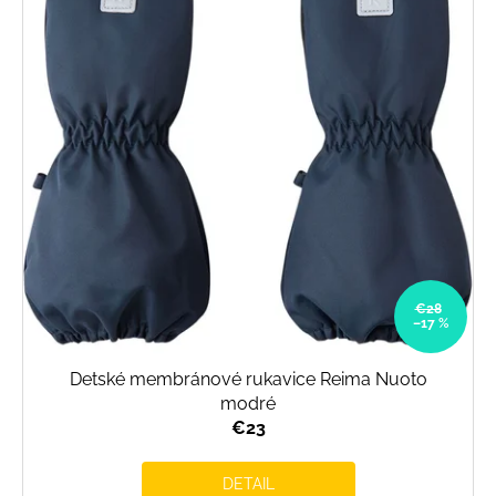
€28
–17 %
Detské membránové rukavice Reima Nuoto
modré
€23
DETAIL