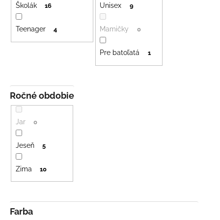
č
Školák
Unisex
d
16
9
a
u
m
Teenager
Mamičky
4
0
k
e
t
Pre batoľatá
1
o
BAMBUSOVÉ
v
TRIKO
NÁMORNÍCKE
PRUHY
Ročné obdobie
MODRÉ
€18
Jar
0
Jeseň
5
Zima
10
Farba