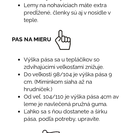
Lemy na nohaviciach máte extra
predĺžené, členky sú aj v nosidle v
teple.
PAS NA MIERU
Výška pása sa u tepláčikov so
zdvíhajúcimi veľkosťami znižuje.
Do veľkosti 98/104 je výška pása 9
cm. (Miminkom siaha až na
hrudníček.)
Od veľ. 104/110 je výška pása 4cm av
leme je navlečená pružná guma.
Ľahko sa s ňou dostanete a šírku
pása, podľa potreby, upravíte.