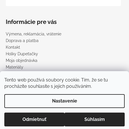
Informácie pre vás
Výmena, reklamácia, vrátenie
Doprava a platba
Kontakt
Holky Dupeťačky
Moja objednávka
Materiály
Obchodné podmienky
Tento web používá soubory cookie. Tím, že se tu
Podmienky ochrany osobných údajov
procházíte souhlasíte s jejich používáním.
Predávané značky
Nastavenie
Vytvoril Shoptet
Copyright 2026
DUPETO
. Všetky práva vyhradené.
Upraviť
Odmietnuť
Súhlasím
nastavenie cookies