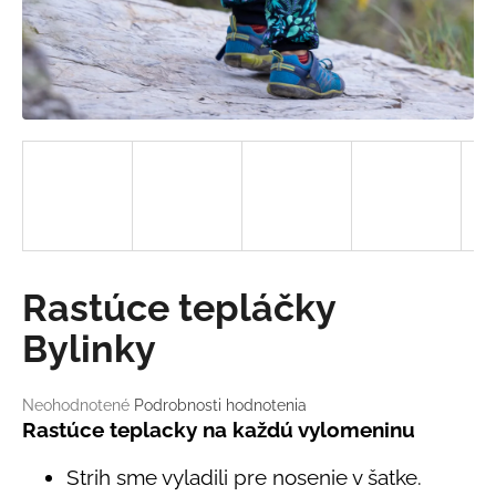
á
j
s
ť
?
HĽADAŤ
Rastúce tepláčky
Bylinky
O
d
p
Priemerné
Neohodnotené
Podrobnosti hodnotenia
o
hodnotenie
Rastúce teplacky na každú vylomeninu
produktu
r
je
ú
Strih sme vyladili pre nosenie v šatke.
0,0