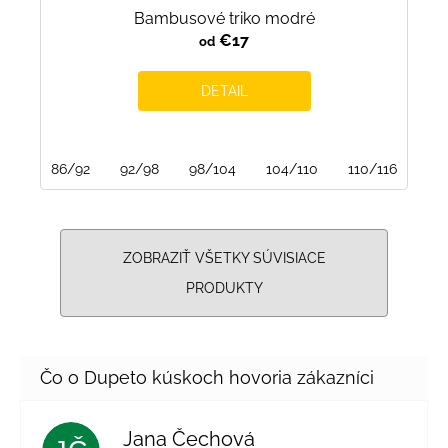
Bambusové triko modré
€17
od
DETAIL
86/92
92/98
98/104
104/110
110/116
116
ZOBRAZIŤ VŠETKY SÚVISIACE
PRODUKTY
Jana Čechová