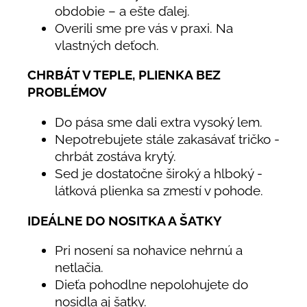
obdobie – a ešte ďalej.
Overili sme pre vás v praxi. Na
vlastných deťoch.
CHRBÁT V TEPLE, PLIENKA BEZ
PROBLÉMOV
Do pása sme dali extra vysoký lem.
Nepotrebujete stále zakasávať tričko -
chrbát zostáva krytý.
Sed je dostatočne široký a hlboký -
látková plienka sa zmestí v pohode.
IDEÁLNE DO NOSITKA A ŠATKY
Pri nosení sa nohavice nehrnú a
netlačia.
Dieťa pohodlne nepolohujete do
nosidla aj šatky.