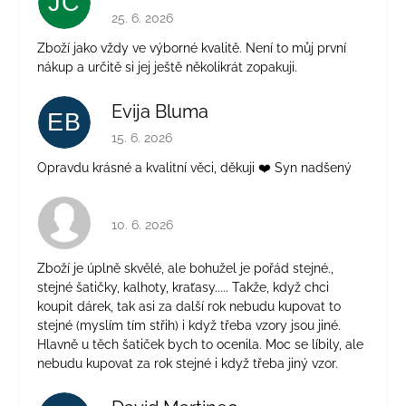
JČ
Hodnotenie obchodu je 5 z 5 hviezdičiek.
25. 6. 2026
Zboží jako vždy ve výborné kvalitě. Není to můj první
nákup a určitě si jej ještě několikrát zopakuji.
Evija Bluma
EB
Hodnotenie obchodu je 5 z 5 hviezdičiek.
15. 6. 2026
Opravdu krásné a kvalitní věci, děkuji ❤️ Syn nadšený
Hodnotenie obchodu je 4 z 5 hviezdičiek.
10. 6. 2026
Zboží je úplně skvělé, ale bohužel je pořád stejné.,
stejné šatičky, kalhoty, kraťasy..... Takže, když chci
koupit dárek, tak asi za další rok nebudu kupovat to
stejné (myslím tím střih) i když třeba vzory jsou jiné.
Hlavně u těch šatiček bych to ocenila. Moc se líbily, ale
nebudu kupovat za rok stejné i když třeba jiný vzor.