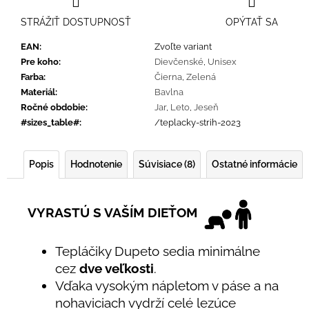
STRÁŽIŤ DOSTUPNOSŤ
OPÝTAŤ SA
EAN
:
Zvoľte variant
Pre koho
:
Dievčenské
,
Unisex
Farba
:
Čierna
,
Zelená
Materiál
:
Bavlna
Ročné obdobie
:
Jar
,
Leto
,
Jeseň
#sizes_table#
:
/teplacky-strih-2023
Popis
Hodnotenie
Súvisiace (8)
Ostatné informácie
VYRASTÚ S VAŠÍM DIEŤOM
Tepláčiky Dupeto sedia minimálne
cez
dve veľkosti
.
Vďaka vysokým nápletom v páse a na
nohaviciach vydrží celé lezúce