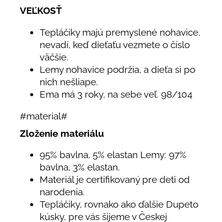
VEĽKOSŤ
Tepláčiky majú premyslené nohavice,
nevadí, keď dieťaťu vezmete o číslo
väčšie.
Lemy nohavice podržia, a dieťa si po
nich nešliape.
Ema má 3 roky, na sebe veľ. 98/104
#material#
Zloženie materiálu
95% bavlna, 5% elastan Lemy: 97%
bavlna, 3% elastan.
Materiál je certifikovaný pre deti od
narodenia.
Tepláčiky, rovnako ako ďalšie Dupeto
kúsky, pre vás šijeme v Českej