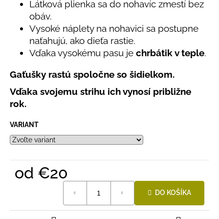
č
Látková plienka sa do nohavíc zmestí bez
z
a
obáv.
5
m
hviezdičiek.
Vysoké náplety na nohavici sa postupne
e
naťahujú, ako dieťa rastie.
Vďaka vysokému pasu je
chrbátik v teple
.
DETSKÝ
LETNÝ
Gaťušky rastú spoločne so šidielkom.
KLOBÚČIK
UV
Vďaka svojemu strihu ich vynosí približne
30
rok.
S
UŠKAMI
BIELY
VARIANT
€16
od
€20
Jednotková
DO KOŠÍKA
cena: