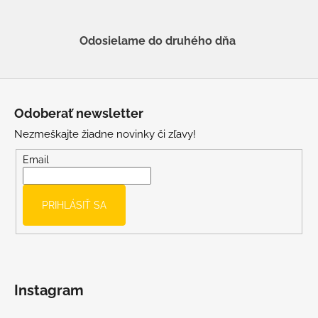
Odosielame do druhého dňa
Z
á
Odoberať newsletter
p
Nezmeškajte žiadne novinky či zľavy!
ä
t
Email
i
e
PRIHLÁSIŤ SA
Instagram