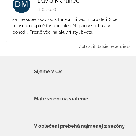
David Martinec
DM
Hodnotenie obchodu je 5 z 5 hviezdičiek.
8. 6. 2026
za mě super obchod s funkčními věcmi pro děti. Sice
to asi není úplně fashion, ale děti jsou v suchu a v
pohodlí. Prostě věci na aktivní styl života.
Zobraziť ďalšie recenzie
Šijeme v ČR
Máte 21 dní na vrátenie
V oblečení prebehá najmenej 2 sezóny