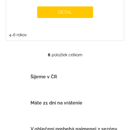
DETAIL
4-6 rokov
6
položiek celkom
O
v
l
á
Šijeme v ČR
d
a
c
i
Máte 21 dní na vrátenie
e
p
r
v
V oblečení prebehá najmenej 2 sezóny