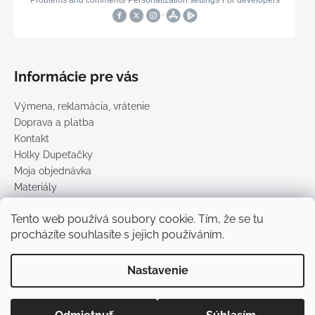
Informácie pre vás
Výmena, reklamácia, vrátenie
Doprava a platba
Kontakt
Holky Dupeťačky
Moja objednávka
Materiály
Obchodné podmienky
Tento web používá soubory cookie. Tím, že se tu
Podmienky ochrany osobných údajov
procházíte souhlasíte s jejich používáním.
Predávané značky
Nastavenie
Vytvoril Shoptet
Copyright 2026
DUPETO
. Všetky práva vyhradené.
Upraviť