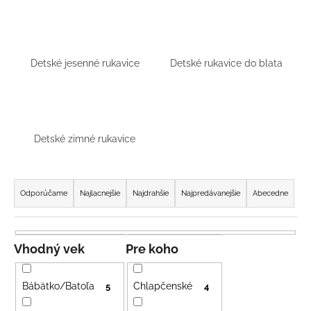
á
j
s
Detské jesenné rukavice
Detské rukavice do blata
ť
?
Detské zimné rukavice
HĽADAŤ
R
a
Odporúčame
Najlacnejšie
Najdrahšie
Najpredávanejšie
Abecedne
d
O
e
d
n
Vhodný vek
Pre koho
p
i
o
r
e
Bábätko/Batoľa
Chlapčenské
5
4
ú
p