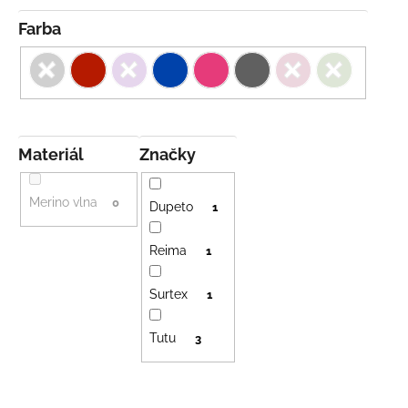
Farba
Materiál
Značky
Merino vlna
0
Dupeto
1
Reima
1
Surtex
1
Tutu
3