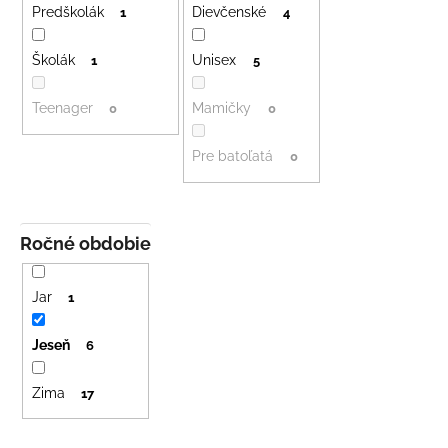
č
r
Predškolák
Dievčenské
1
4
a
o
m
Školák
Unisex
d
1
5
e
u
Teenager
Mamičky
0
0
k
DETSKÁ
t
LETNÁ
Pre batoľatá
0
ČIAPKA
o
S
v
UV
30
SVETLO
Ročné obdobie
MODRÁ
€16
Jar
1
Jeseň
6
Zima
17