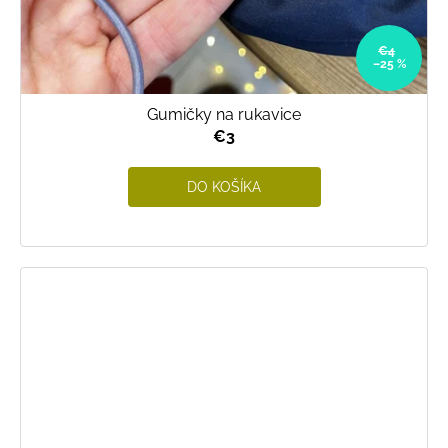
€4
–25 %
Gumičky na rukavice
€3
DO KOŠÍKA