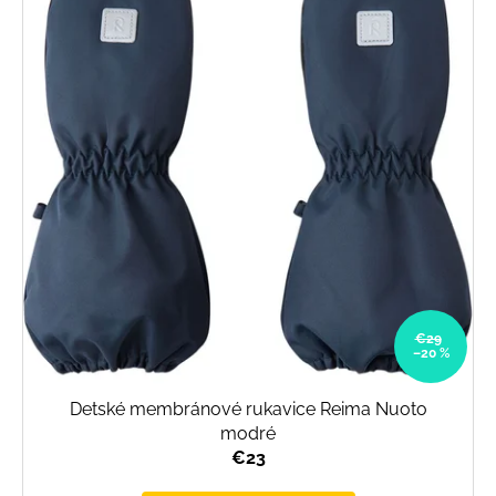
€29
–20 %
Detské membránové rukavice Reima Nuoto
modré
€23