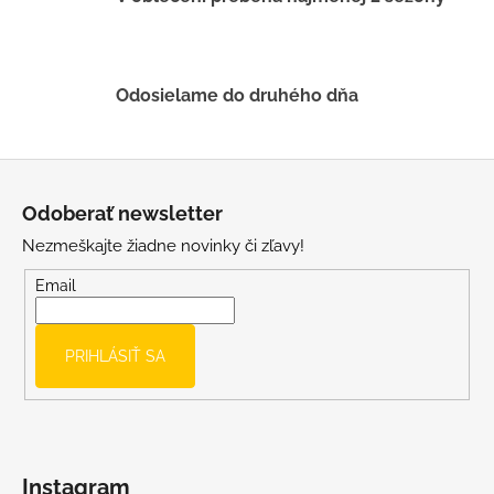
k
y
v
ý
Odosielame do druhého dňa
p
i
s
Z
u
á
Odoberať newsletter
p
Nezmeškajte žiadne novinky či zľavy!
ä
t
Email
i
e
PRIHLÁSIŤ SA
Instagram