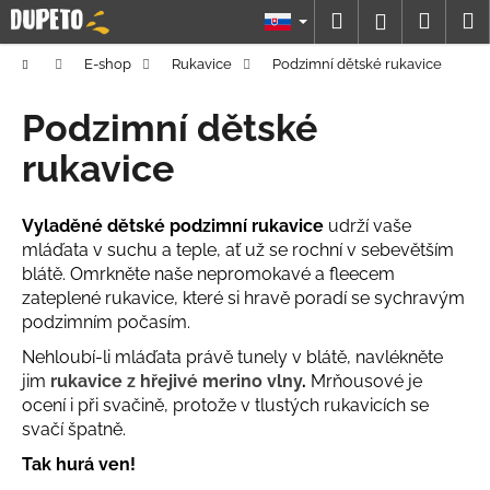
K
Prejsť
Hľadať
Náku
M
Prihláseni
na
o
obsah
Späť
Späť
košík
š
Domov
E-shop
Rukavice
Podzimní dětské rukavice
í
Č
Podzimní dětské
k
o
rukavice
p
o
Vyladěné dětské podzimní rukavice
udrží vaše
t
mláďata v suchu a teple, ať už se rochní v sebevětším
r
blátě. Omrkněte naše nepromokavé a fleecem
e
zateplené rukavice, které si hravě poradí se sychravým
b
podzimním počasím.
u
Nehloubí-li mláďata právě tunely v blátě, navlékněte
j
jim
rukavice z hřejivé merino vlny
.
Mrňousové je
e
ocení i při svačině, protože v tlustých rukavicích se
t
svačí špatně.
e
Tak hurá ven!
n