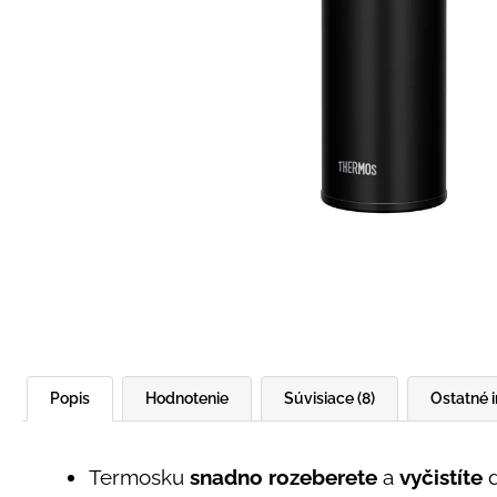
UŠKAMI BIELY
€16
Popis
Hodnotenie
Súvisiace (8)
Ostatné 
Termosku
snadno rozeberete
a
vyčistíte
d