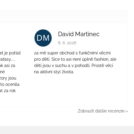
David Martinec
DM
je 4 z 5 hviezdičiek.
Hodnotenie obchodu je 5 z 5 hviezdičie
8. 6. 2026
el je pořád
za mě super obchod s funkčními věcmi
aťasy.....
pro děti. Sice to asi není úplně fashion, ale
ak asi za
děti jsou v suchu a v pohodlí. Prostě věci
jné
na aktivní styl života.
zory jsou
to ocenila.
t za rok
Zobraziť ďalšie recenzie