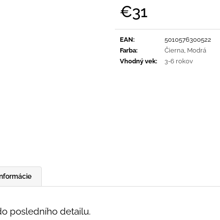
SVETLO MODRÁ
PRUHY MODRÉ
€31
€16
€18
Jednotková
cena:
EAN
:
5010576300522
Farba
:
Čierna
,
Modrá
Vhodný vek
:
3-6 rokov
informácie
o posledního detailu.