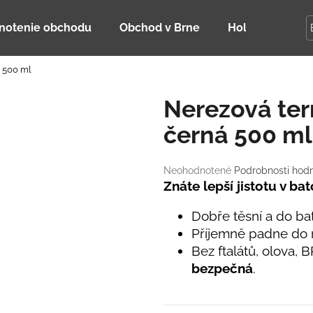
notenie obchodu
Obchod v Brne
Holky Dupeťač
 500 ml
Čo potrebujete nájsť?
Nerezová te
černá 500 ml
HĽADAŤ
Priemerné
Neohodnotené
Podrobnosti hod
hodnotenie
Znáte lepší jistotu v ba
Odporúčame
produktu
je
Dobře těsní a do b
0,0
Příjemně padne do 
z
Bez ftalátů, olova, B
5
hviezdičiek.
bezpečná
.
DETSKÁ LETNÁ ČIAPKA S UV 30
BAMBUSOVÉ TR