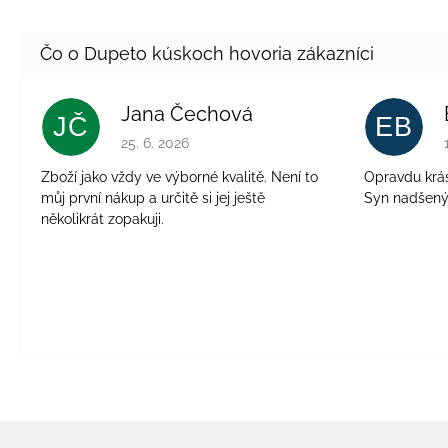
Jana Čechová
JČ
EB
Hodnotenie obchodu je 5 z 5 hviezdičiek.
25. 6. 2026
Zboží jako vždy ve výborné kvalitě. Není to
Opravdu krásn
můj první nákup a určitě si jej ještě
Syn nadšen
několikrát zopakuji.