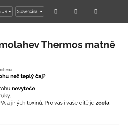
Hľadať
Prihlásenie
Nákupný
ky
Moja objednávka
EUR
Slovenčina
košík
rmolahev Thermos matně
notenia
tohu než teplý čaj?
atohu
nevyteče
.
ruky.
PA a jiných toxinů. Pro vás i vaše dítě je
zcela
IKO NÁMORNÍCKE