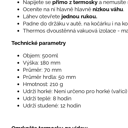
Napijete se
přímo z termosky
a nemusíte 
Oceníte na ní hlavně hlavně
nízkou váhu
.
Láhev otevřete
jednou rukou.
Padne do držáku v autě, na kočárku i na ko
Thermos dvoustěnná vakuová izolace - max
Technické parametry
Objem: 500ml
Výška: 180 mm
Průměr: 70 mm
Průměr hrdla: 50 mm
Hmotnost: 210 g
Udrží horké: Není určeno pro horké (vařící)
Udrží teplé: 8 hodin
Udrží studené: 12 hodin
Omrkněte termosku na videu: