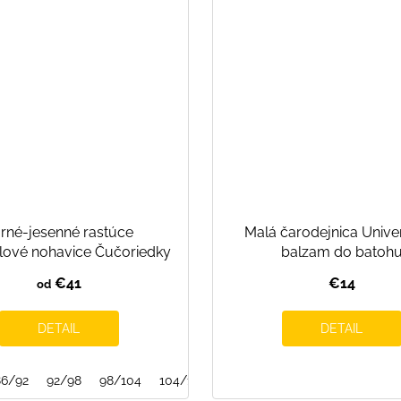
rné-jesenné rastúce
Malá čarodejnica Unive
llové nohavice Čučoriedky
balzam do batoh
€41
€14
od
DETAIL
DETAIL
86/92
92/98
98/104
104/110
110/116
116/122
140/146