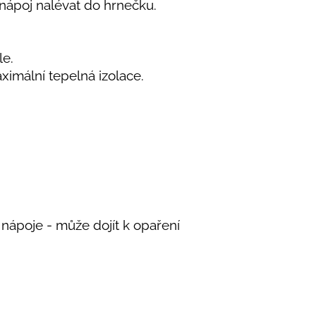
nápoj nalévat do hrnečku.
le.
imální tepelná izolace.
 nápoje - může dojít k opaření