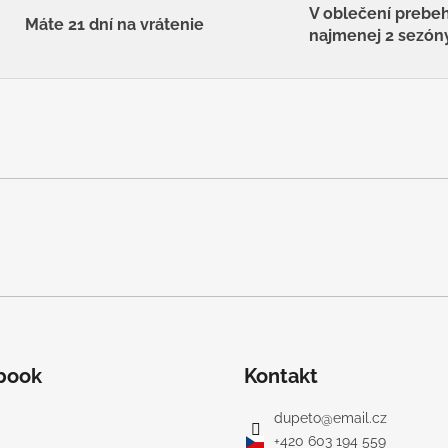
V oblečení prebe
Máte 21 dní na vrátenie
najmenej 2 sezón
book
Kontakt
dupeto
@
email.cz
+420 603 194 559