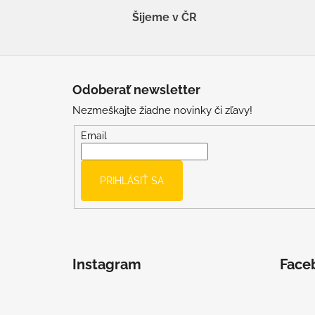
Šijeme v ČR
Z
á
Odoberať newsletter
p
Nezmeškajte žiadne novinky či zľavy!
ä
t
Email
i
e
PRIHLÁSIŤ SA
Instagram
Face