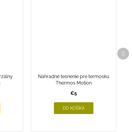
Ďal
pro
rzálny
Náhradné tesnenie pre termosku
u
Thermos Motion
€5
DO KOŠÍKA
146/152