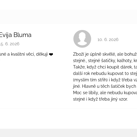
Evija Bluma
Hodnotenie obchodu 
10. 6. 2026
Hodnotenie obchodu je 5 z 5 hviezdičiek.
15. 6. 2026
é a kvalitní věci, děkuji ❤️
Zboží je úplně skvělé, ale bohuž
ý
stejné., stejné šatičky, kalhoty, kr
Takže, když chci koupit dárek, t
další rok nebudu kupovat to ste
(myslím tím střih) i když třeba v
jiné. Hlavně u těch šatiček bych 
Moc se líbily, ale nebudu kupova
stejné i když třeba jiný vzor.