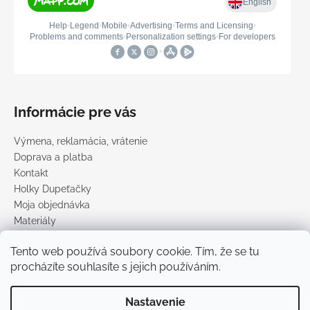
Informácie pre vás
Výmena, reklamácia, vrátenie
Doprava a platba
Kontakt
Holky Dupeťačky
Moja objednávka
Materiály
Obchodné podmienky
Tento web používá soubory cookie. Tím, že se tu
Podmienky ochrany osobných údajov
procházíte souhlasíte s jejich používáním.
Predávané značky
Nastavenie