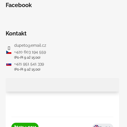
č
Facebook
a
m
e
Kontakt
BAMBUSOVÉ
TRIKO
dupeto
@
email.cz
NÁMORNÍCKE
PRUHY
+420 603 194 559
MODRÉ
(Po-Pi 9 až 15:00)
€18
+421 951 541 339
(Po-Pi 9 až 15:00)