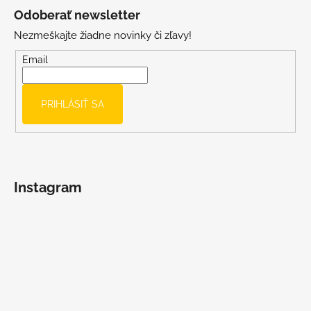
á
Odoberať newsletter
p
Nezmeškajte žiadne novinky či zľavy!
ä
t
Email
i
e
PRIHLÁSIŤ SA
Instagram