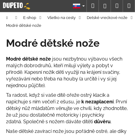
K
Prejsť
Hľadať
Náku
M
Prihláseni
na
o
obsah
Späť
Späť
košík
š
Domov
E-shop
Všetko na cesty
Detské vreckové nože
í
Modré dětské nože
Č
k
o
Modré dětské nože
p
o
Modré dětské nože
jsou nezbytnou výbavou všech
t
malých dobrodruhů, kteří milují výlety a pobyt v
r
přírodě. Kapesní nožík děti využijí na krájení svačiny,
e
vyřezávání nebo třeba na houby (a určitě i vy si jej
nejednou půjčíte).
b
u
Ta radost, když si vaše dítě ořeže ostrý klacík a
napichuje s ním večeři z ešusu, je
k nezaplacení
. První
j
dětský nůž mláďatům věnujte ve chvíli, kdy zhodnotíte,
e
že už jsou dostatečně motoricky i psychicky
t
zdatná. Společně s nožem dáváte dítěti
důvěru
.
e
Naše dětské zavírací nože jsou pořádně ostré, ale díky
n