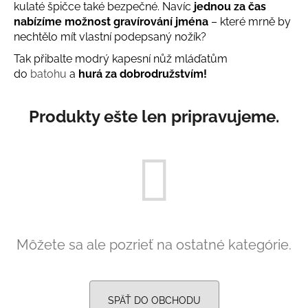
kulaté špičce také bezpečné. Navíc
jednou za čas
á
nabízíme možnost gravírování jména
– které mrně by
j
nechtělo mít vlastní podepsaný nožík?
s
Tak přibalte modrý kapesní nůž mláďatům
ť
do
batohu
a
hurá za dobrodružstvím!
?
Produkty ešte len pripravujeme.
HĽADAŤ
O
d
Môžete sa ale pozrieť na ostatné kategórie.
p
o
r
ú
SPÄŤ DO OBCHODU