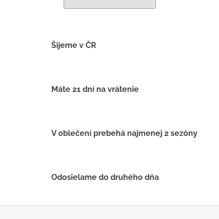
č
a
m
e
Šijeme v ČR
LETNÉ
NOHAVICE
ŽLTÉ
Máte 21 dní na vrátenie
€29
V oblečení prebehá najmenej 2 sezóny
Odosielame do druhého dňa
Z