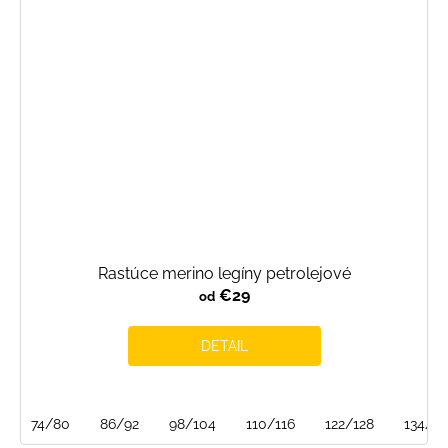
Rastúce merino legíny petrolejové
€29
od
DETAIL
74/80
86/92
98/104
110/116
122/128
134/1