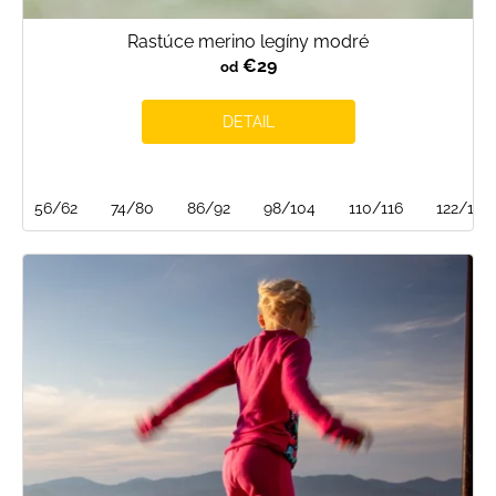
Rastúce merino legíny modré
€29
od
DETAIL
56/62
74/80
86/92
98/104
110/116
122/128