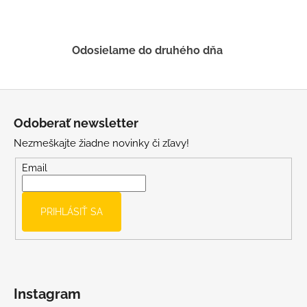
k
y
v
ý
Odosielame do druhého dňa
p
i
s
Z
u
á
Odoberať newsletter
p
Nezmeškajte žiadne novinky či zľavy!
ä
t
Email
i
e
PRIHLÁSIŤ SA
Instagram