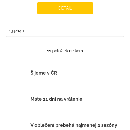
DETAIL
134/140
11
položiek celkom
O
v
l
á
Šijeme v ČR
d
a
c
i
Máte 21 dní na vrátenie
e
p
r
v
V oblečení prebehá najmenej 2 sezóny