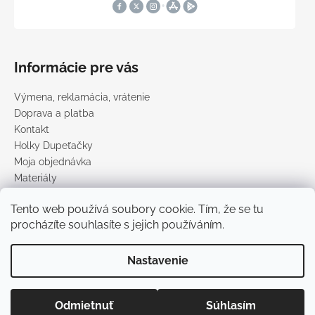
Informácie pre vás
Výmena, reklamácia, vrátenie
Doprava a platba
Kontakt
Holky Dupeťačky
Moja objednávka
Materiály
Obchodné podmienky
Tento web používá soubory cookie. Tím, že se tu
Podmienky ochrany osobných údajov
procházíte souhlasíte s jejich používáním.
Predávané značky
Nastavenie
Vytvoril Shoptet
Copyright 2026
DUPETO
. Všetky práva vyhradené.
Upraviť
Odmietnuť
Súhlasím
nastavenie cookies