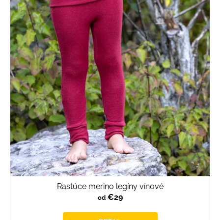
Rastúce merino legíny vínové
€29
od