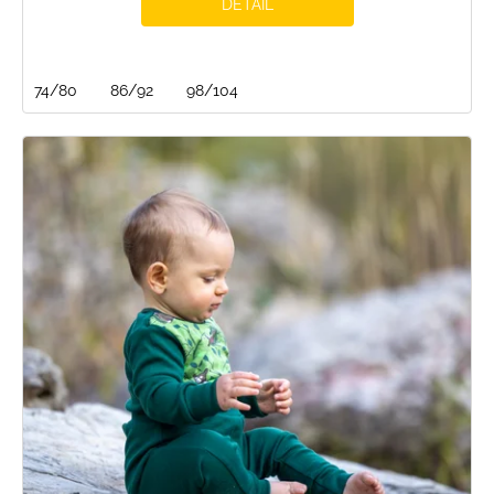
DETAIL
74/80
86/92
98/104