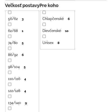
č
n
Veľkosť postavy
Pre koho
a
i
m
e
e
56/62
Chlapčenské
3
6
p
r
62/68
Dievčenské
1
10
DETSKÝ
LETNÝ
o
KLOBÚČIK
74/80
Unisex
d
5
8
UV
30
u
S
86/92
6
k
UŠKAMI
BIELY
t
98/104
5
€16
o
v
110/116
4
122/128
4
134/140
9