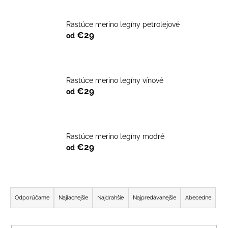
á
j
Rastúce merino legíny petrolejové
€29
od
s
ť
?
Rastúce merino legíny vínové
€29
od
HĽADAŤ
Rastúce merino legíny modré
€29
od
O
d
p
R
o
a
Odporúčame
Najlacnejšie
Najdrahšie
Najpredávanejšie
Abecedne
r
d
ú
e