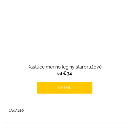
Rastúce merino legíny staroružové
€34
od
DETAIL
134/140