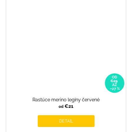
OD
€29
AŽ
–27 %
Rastúce merino legíny červené
€21
od
DETAIL