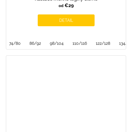
€29
od
DETAIL
74/80
86/92
98/104
110/116
122/128
134/1