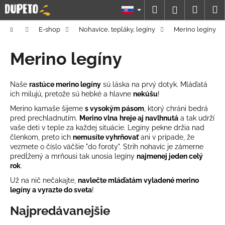
K
Prejsť
Hľadať
Náku
M
Prihláseni
na
o
obsah
Späť
Späť
košík
š
Domov
E-shop
Nohavice, tepláky, legíny
Merino legíny
í
Č
Merino legíny
k
o
p
Naše
rastúce merino legíny
sú láska na prvý dotyk. Mláďatá
o
ich milujú, pretože sú hebké a hlavne
nekúšu
!
t
Merino kamaše šijeme
s vysokým pásom
, ktorý chráni bedrá
r
pred prechladnutím.
Merino vlna
hreje aj navlhnutá
a tak udrží
vaše deti v teple za každej situácie. Legíny pekne držia nad
e
členkom, preto ich
nemusíte vyhrňovať
ani v prípade, že
b
vezmete o číslo väčšie "do foroty". Strih nohavíc je zámerne
predĺžený a mrňousi tak unosia legíny
najmenej jeden celý
u
rok
.
j
Už na nič nečakajte,
navlečte mláďatám vyladené merino
e
legíny a vyrazte do sveta
!
t
Najpredávanejšie
e
n