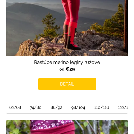
Rastúce merino legíny ružové
€29
od
DETAIL
62/68
74/80
86/92
98/104
110/116
122/128