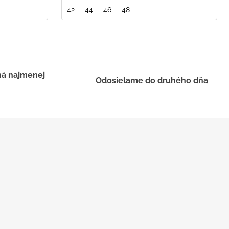
42
44
46
48
há najmenej
Odosielame do druhého dňa