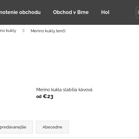
notenie obchodu
Obchod v Brne
Holky Dupeťač
no kukly
Merino kukly tenčí
Čo potrebujete nájsť?
HĽADAŤ
Odporúčame
Merino kukla slabšia kávová
€23
od
predávanejšie
Abecedne
DETSKÁ LETNÁ ČIAPKA S UV 30
BAMBUSOVÉ TR