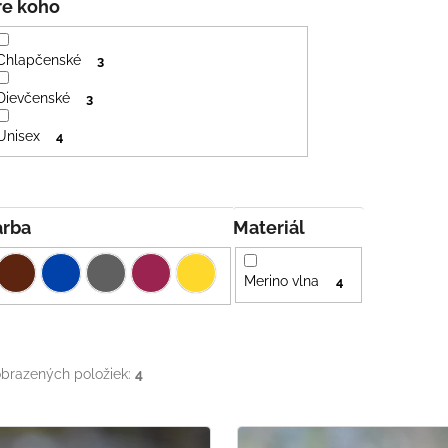
Pre koho
Chlapčenské
3
Dievčenské
3
Unisex
4
Farba
Materiál
Merino vlna
4
brazených položiek:
4