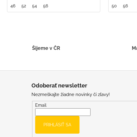
46
52
54
56
50
56
Šijeme v ČR
Má
Z
á
Odoberať newsletter
p
Nezmeškajte žiadne novinky či zľavy!
ä
t
Email
i
e
PRIHLÁSIŤ SA