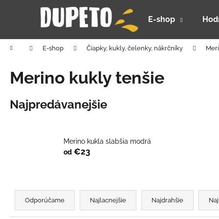
K
Prejsť
na
o
E-shop
Hod
obsah
Späť
Späť
š
do
do
í
Domov
E-shop
Čiapky, kukly, čelenky, nákrčníky
Meri
k
obchodu
obchodu
Merino kukly tenšie
Najpredávanejšie
Merino kukla slabšia modrá
€23
od
R
a
Odporúčame
Najlacnejšie
Najdrahšie
Naj
DETSKÝ LETNÝ KLOBÚČIK UV 30 S
d