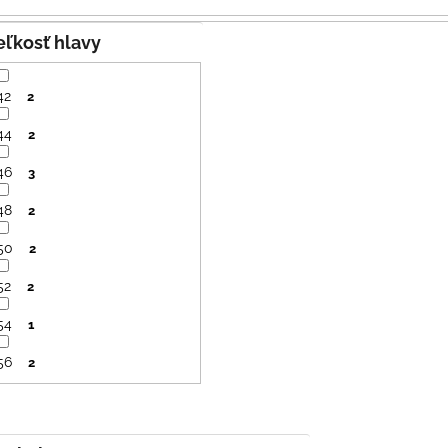
SVETLO MODRÁ
PRUHY MODRÉ
€16
€18
Veľkosť hlavy
42
2
44
2
46
3
48
2
50
2
52
2
54
1
56
2