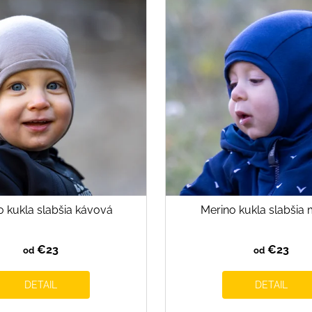
o kukla slabšia kávová
Merino kukla slabšia
€23
€23
od
od
DETAIL
DETAIL