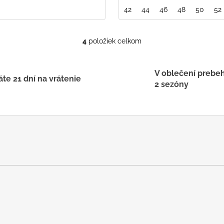
42
44
46
48
50
52
4
položiek celkom
O
v
l
V oblečení prebe
á
te 21 dní na vrátenie
2 sezóny
d
a
c
i
e
p
r
v
k
y
v
ý
p