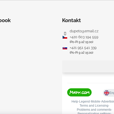
i
s
u
book
Kontakt
dupeto
@
email.cz
+420 603 194 559
(Po-Pi 9 až 15:00)
+421 951 541 339
(Po-Pi 9 až 15:00)