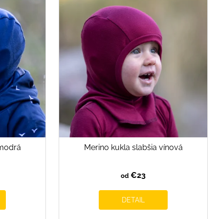
 modrá
Merino kukla slabšia vínová
€23
od
DETAIL