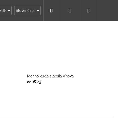
Hľadať
Prihlásenie
Nákupný
ky
Moja objednávka
EUR
Slovenčina
košík
Merino kukla slabšia vínová
€23
od
IKO NÁMORNÍCKE