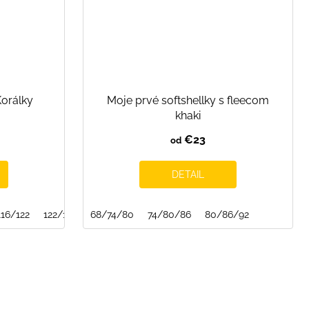
Korálky
Moje prvé softshellky s fleecom
khaki
€23
od
DETAIL
6
116/122
146/152
122/128
68/74/80
152/158
74/80/86
80/86/92