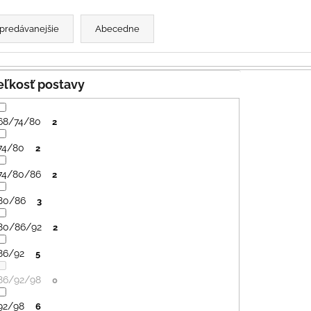
SVETLO MODRÁ
PRUHY MODRÉ
€16
€18
predávanejšie
Abecedne
Veľkosť postavy
68/74/80
2
74/80
2
74/80/86
2
80/86
3
80/86/92
2
86/92
5
86/92/98
0
92/98
6