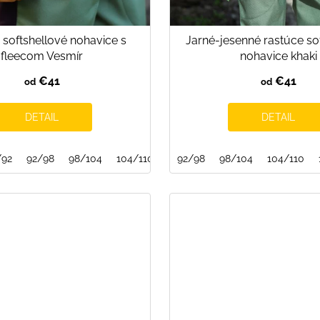
 softshellové nohavice s
Jarné-jesenné rastúce so
fleecom Vesmír
nohavice khaki
€41
€41
od
od
DETAIL
DETAIL
/92
2/128
92/98
128/134
98/104
134/140
104/110
140/146
110/116
92/98
146/152
116/122
98/104
152/158
122/128
104/110