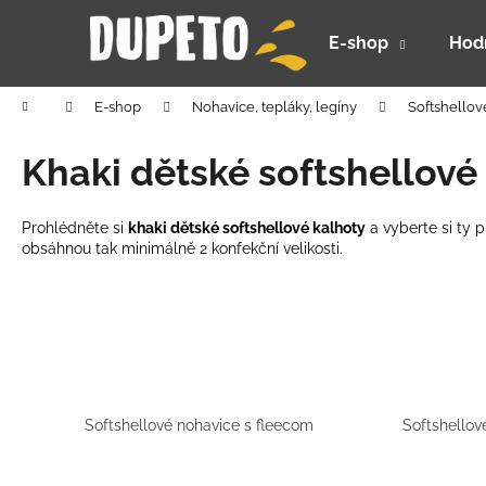
K
Prejsť
na
o
E-shop
Hod
obsah
Späť
Späť
š
do
do
í
Domov
E-shop
Nohavice, tepláky, legíny
Softshellov
k
obchodu
obchodu
Khaki dětské softshellové
Prohlédněte si
khaki dětské softshellové kalhoty
a vyberte si ty 
obsáhnou tak minimálně 2 konfekční velikosti.
Softshellové nohavice s fleecom
Softshello
DETSKÝ LETNÝ KLOBÚČIK UV 30 S