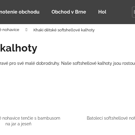
notenie obchodu
Obchod v Brne
Holky Dupeťač
é nohavice
Khaki dětské softshellové kalhoty
Čo potrebujete nájsť?
 kalhoty
HĽADAŤ
pravé pro své malé dobrodruhy. Naše softshellové kalhoty jsou rostouc
Odporúčame
vé nohavice tenčie s bambusom
Batolecí softshellové no
na jar a jeseň
DETSKÁ LETNÁ ČIAPKA S UV 30
BAMBUSOVÉ TR