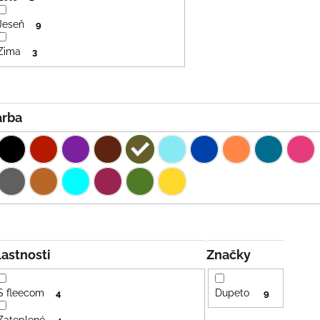
Jeseň
9
Zima
3
Farba
Vlastnosti
Značky
S fleecom
Dupeto
4
9
Zateplené