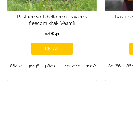
t
o
Rastúce softshellové nohavice s
Rastúce
v
fleecom khaki Vesmír
€41
od
DETAIL
86/92
92/98
98/104
104/110
110/116
116/122
80/86
86
12