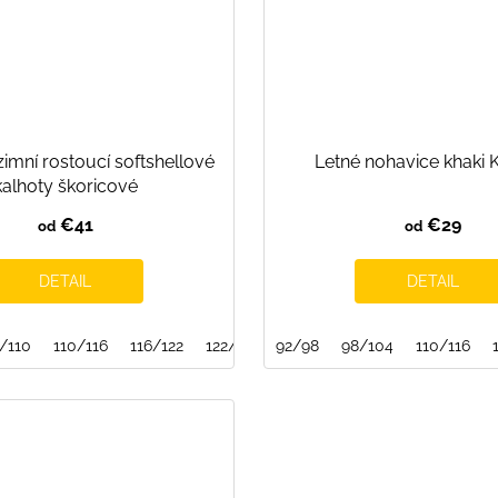
imní rostoucí softshellové
Letné nohavice khaki 
kalhoty škoricové
€41
€29
od
od
DETAIL
DETAIL
/110
110/116
116/122
122/128
92/98
128/134
98/104
134/140
110/116
140/14