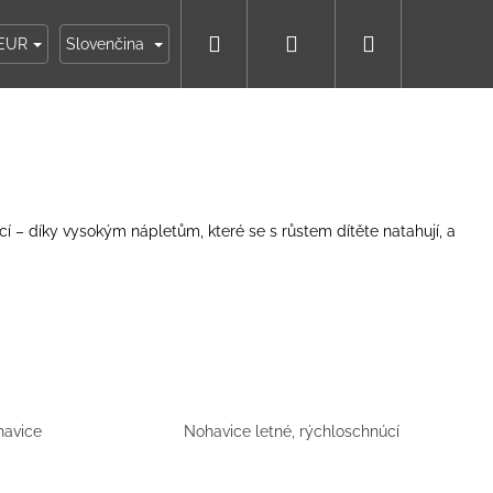
Hľadať
Prihlásenie
Nákupný
ky
Moja objednávka
EUR
Slovenčina
košík
í – díky vysokým nápletům, které se s růstem dítěte natahují, a
havice
Nohavice letné, rýchloschnúcí
IKO NÁMORNÍCKE