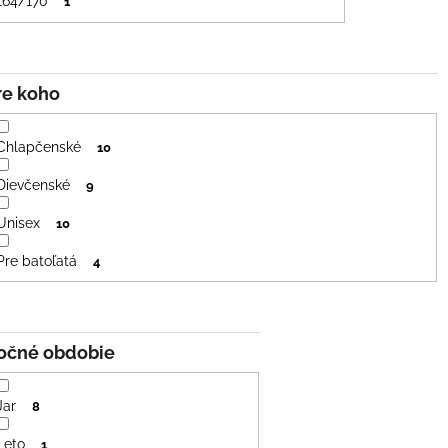
164/170
1
Pre koho
Chlapčenské
10
Dievčenské
9
Unisex
10
Pre batoľatá
4
Ročné obdobie
Jar
8
Leto
1