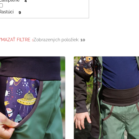
4
Rastúci
9
YMAZAŤ FILTRE
Zobrazených položiek:
10