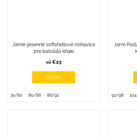
Jarné-jesenné softshellové nohavice
Jarní-Podz
pre batoľatá khaki
€23
od
DETAIL
74/80
80/86
86/92
92/98
104