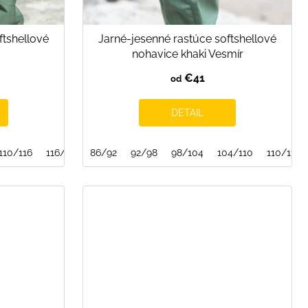
ftshellové
Jarné-jesenné rastúce softshellové
nohavice khaki Vesmír
€41
od
DETAIL
128/134
110/116
134/140
116/122
86/92
140/146
122/128
92/98
128/134
146/152
98/104
134/140
152/158
104/110
140/146
110/116
146