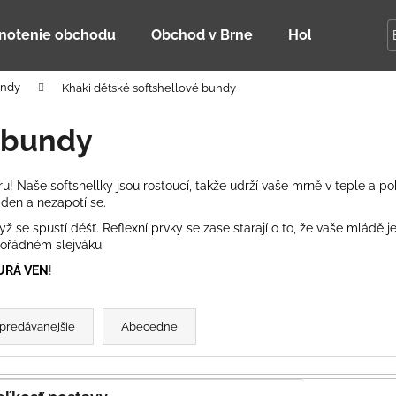
notenie obchodu
Obchod v Brne
Holky Dupeťač
undy
Khaki dětské softshellové bundy
Čo potrebujete nájsť?
é bundy
HĽADAŤ
ru! Naše softshellky jsou rostoucí, takže udrží vaše mrně v teple a p
den a nezapotí se.
yž se spustí déšť.
Reflexní prvky
se zase starají o to, že vaše mládě je
Odporúčame
pořádném slejváku.
URÁ VEN
!
predávanejšie
Abecedne
DETSKÁ LETNÁ ČIAPKA S UV 30
BAMBUSOVÉ TR