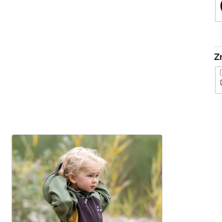
V
ý
p
i
s
p
r