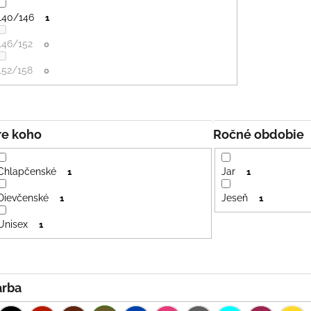
140/146
1
146/152
0
152/158
0
Pre koho
Ročné obdobie
Chlapčenské
Jar
1
1
Dievčenské
Jeseň
1
1
Unisex
1
Farba