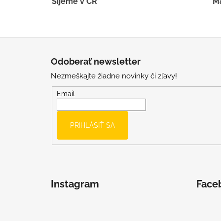
Šijeme v ČR
Má
Z
á
Odoberať newsletter
p
Nezmeškajte žiadne novinky či zľavy!
ä
t
Email
i
e
PRIHLÁSIŤ SA
Instagram
Face