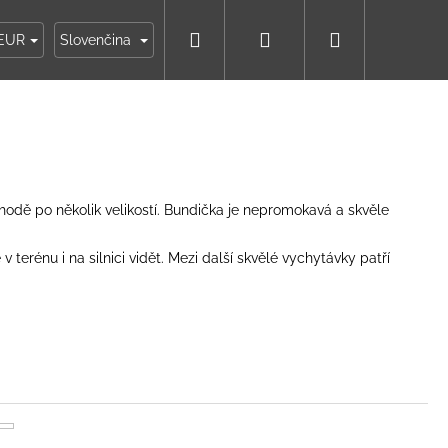
Hľadať
Prihlásenie
Nákupný
ky
Moja objednávka
EUR
Slovenčina
košík
ohodě po několik velikostí. Bundička je nepromokavá a skvěle
 v terénu i na silnici vidět. Mezi další skvělé vychytávky patří
IKO NÁMORNÍCKE