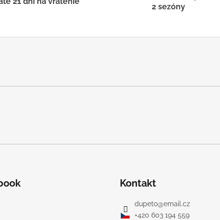
á
te 21 dní na vrátenie
2 sezóny
d
a
c
i
e
p
r
v
k
y
v
ý
p
i
s
u
book
Kontakt
dupeto
@
email.cz
+420 603 194 559