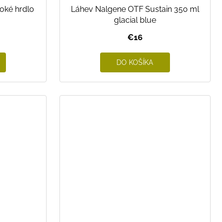
oké hrdlo
Láhev Nalgene OTF Sustain 350 ml
glacial blue
€16
DO KOŠÍKA