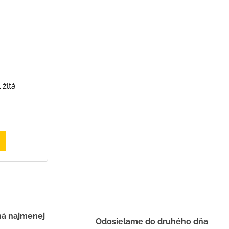
 žltá
há najmenej
Odosielame do druhého dňa