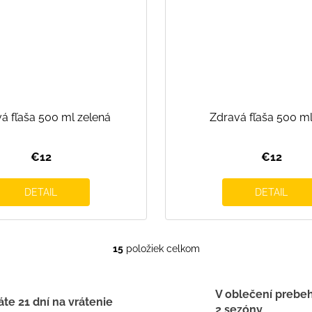
á fľaša 500 ml zelená
Zdravá fľaša 500 ml
€12
€12
DETAIL
DETAIL
15
položiek celkom
O
v
l
V oblečení prebe
á
te 21 dní na vrátenie
2 sezóny