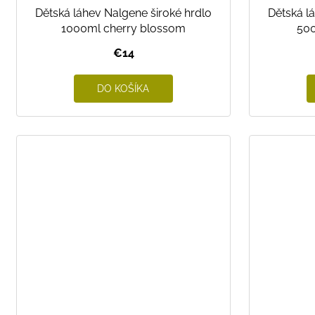
o
Dětská láhev Nalgene široké hrdlo
Dětská l
v
1000ml cherry blossom
500
€14
DO KOŠÍKA