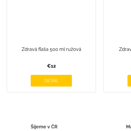
Zdravá fľaša 500 ml ružová
Zdrav
€12
DETAIL
Šijeme v ČR
Má