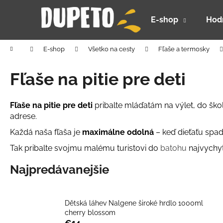
K
Prejsť
na
o
E-shop
Hod
obsah
Späť
Späť
š
do
do
í
Domov
E-shop
Všetko na cesty
Fľaše a termosky
k
obchodu
obchodu
Fľaše na pitie pre deti
Fľaše na pitie pre deti
pribalte mláďatám na výlet, do škol
adrese.
Každá naša fľaša je
maximálne odolná
– keď dieťaťu spad
Tak pribalte svojmu malému turistovi do
batohu
najvychyt
Najpredávanejšie
Dětská láhev Nalgene široké hrdlo 1000ml
cherry blossom
DETSKÝ LETNÝ KLOBÚČIK UV 30 S
€14