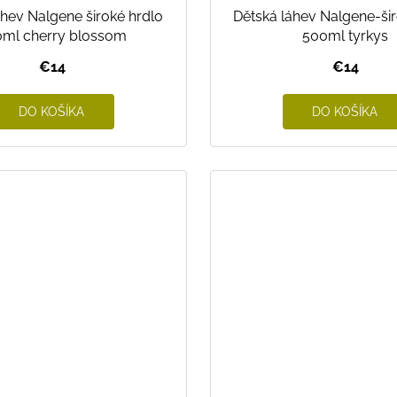
áhev Nalgene široké hrdlo
Dětská láhev Nalgene-šir
ml cherry blossom
500ml tyrkys
€14
€14
DO KOŠÍKA
DO KOŠÍKA