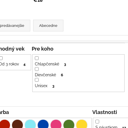
SVETLO MODRÁ
PRUHY MODRÉ
€16
€18
predávanejšie
Abecedne
Vhodný vek
Pre koho
Od 3 rokov
Chlapčenské
4
3
Dievčenské
6
Unisex
3
Farba
Vlastnosti
S náustkom
12