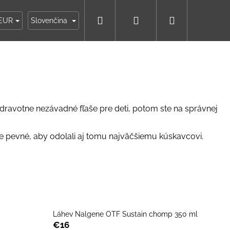
Hľadať
Prihlásenie
Nákupný
ky
Moja objednávka
EUR
Slovenčina
košík
 zdravotne nezávadné fľaše pre deti, potom ste na správnej
ne pevné, aby odolali aj tomu najväčšiemu kúskavcovi.
Láhev Nalgene OTF Sustain chomp 350 ml
IKO NÁMORNÍCKE
€16