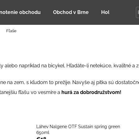
notenie obchodu
Obchod v Brne
Holky Dupeťač
Fľaše
Čo potrebujete nájsť?
HĽADAŤ
y alebo napríklad na bicykel. Hľadáte-li netekúce, kvalitné a
ne na zem, s kľudom to prežije. Navyše aj pítka sú dostatoč
Odporúčame
anejšiu fľašu vo vesmíre a
hurá za dobrodružstvom!
Láhev Nalgene OTF Sustain spring green
650ml
DETSKÁ LETNÁ ČIAPKA S UV 30
BAMBUSOVÉ TR
€18