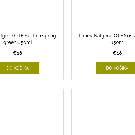
lgene OTF Sustain spring
Láhev Nalgene OTF Susta
green 650ml
650ml
€18
€18
DO KOŠÍKA
DO KOŠÍKA