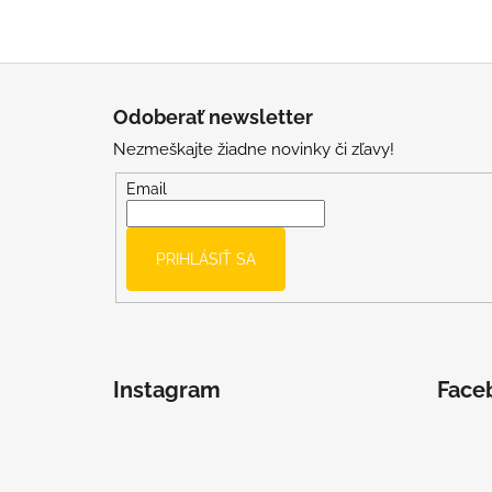
Z
á
Odoberať newsletter
p
Nezmeškajte žiadne novinky či zľavy!
ä
t
Email
i
e
PRIHLÁSIŤ SA
Instagram
Face