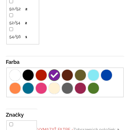
č
a
50/52
2
m
e
52/54
2
DETSKÝ
54/56
1
LETNÝ
KLOBÚČIK
UV
30
Farba
S
UŠKAMI
BIELY
€16
Značky
VYMAZAŤ FILTRE
Zobrazených položiek:
3