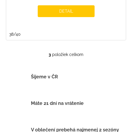
DETAIL
38/40
3
položiek celkom
O
v
l
á
Šijeme v ČR
d
a
c
i
Máte 21 dní na vrátenie
e
p
r
v
V oblečení prebehá najmenej 2 sezóny