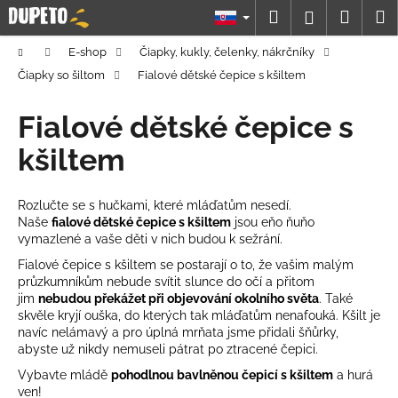
K
Prejsť
Hľadať
Náku
M
Prihláseni
na
o
obsah
Späť
Späť
košík
š
Domov
E-shop
Čiapky, kukly, čelenky, nákrčníky
í
Čiapky so šiltom
Fialové dětské čepice s kšiltem
Č
k
o
Fialové dětské čepice s
p
kšiltem
o
t
Rozlučte se s hučkami, které mláďatům nesedí.
r
Naše
fialové
dětské čepice s kšiltem
jsou eňo ňuňo
e
vymazlené a vaše děti v nich budou k sežrání.
b
Fialové čepice s kšiltem se postarají o to, že vašim malým
u
průzkumníkům nebude svítit slunce do očí a přitom
jim
nebudou překážet při objevování okolního světa
. Také
j
skvěle kryjí ouška, do kterých tak mláďatům nenafouká. Kšilt je
e
navíc nelámavý a pro úplná mrňata jsme přidali šňůrky,
t
abyste už nikdy nemuseli pátrat po ztracené čepici.
e
Vybavte mládě
pohodlnou bavlněnou čepicí s kšiltem
a hurá
ven!
n