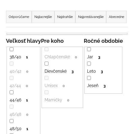
á
R
j
a
Odporúčame
Najlacnejšie
Najdrahšie
Najpredávanejšie
Abecedne
s
d
ť
e
?
n
Veľkosť hlavy
Pre koho
Ročné obdobie
i
e
38/40
Chlapčenské
Jar
1
0
3
p
HĽADAŤ
r
40/42
Dievčenské
Leto
0
3
3
o
42/44
Unisex
Jeseň
d
0
0
3
u
O
44/46
Mamičky
1
0
d
k
p
t
o
46/48
0
o
r
v
ú
48/50
1