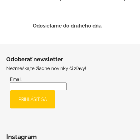
k
y
v
ý
Odosielame do druhého dňa
p
i
s
Z
u
á
Odoberať newsletter
p
Nezmeškajte žiadne novinky či zľavy!
ä
t
Email
i
e
PRIHLÁSIŤ SA
Instagram