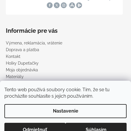
Informácie pre vás
Výmena, reklamácia, vrátenie
Doprava a platba
Kontakt
Holky Dupeťačky
Moja objednávka
Materiály
Obchodné podmienky
Tento web používá soubory cookie. Tím, že se tu
Podmienky ochrany osobných údajov
procházíte souhlasíte s jejich používáním.
Predávané značky
Nastavenie
Vytvoril Shoptet
Copyright 2026
DUPETO
. Všetky práva vyhradené.
Upraviť
Odmietnuť
Súhlasím
nastavenie cookies