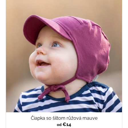
Čiapka so šiltom růžová mauve
€14
od