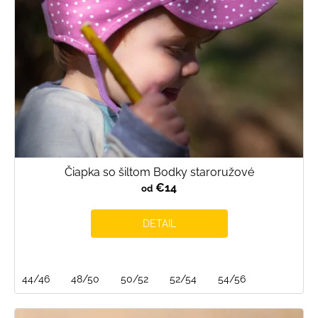
Čiapka so šiltom Bodky staroružové
€14
od
DETAIL
44/46
48/50
50/52
52/54
54/56