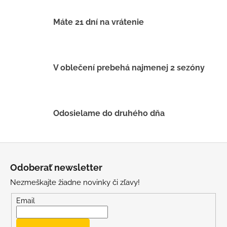
c
i
Máte 21 dní na vrátenie
e
p
r
v
V oblečení prebehá najmenej 2 sezóny
k
y
v
ý
Odosielame do druhého dňa
p
i
s
Z
u
á
Odoberať newsletter
p
Nezmeškajte žiadne novinky či zľavy!
ä
t
Email
i