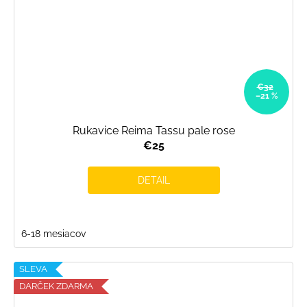
€32
–21 %
Rukavice Reima Tassu pale rose
€25
DETAIL
6-18 mesiacov
SLEVA
DARČEK ZDARMA