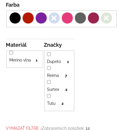
Farba
Materiál
Značky
Merino vlna
1
Dupeto
1
Reima
7
Surtex
2
Tutu
2
VYMAZAŤ FILTRE
Zobrazených položiek:
12