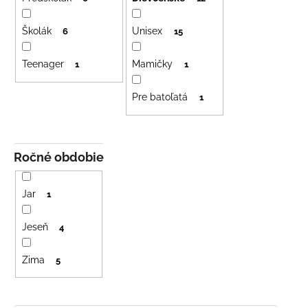
r
č
o
a
m
Školák
Unisex
d
6
15
e
u
Teenager
Mamičky
1
1
k
t
BAMBUSOVÉ
Pre batoľatá
1
TRIKO
o
NÁMORNÍCKE
v
PRUHY
MODRÉ
€18
Ročné obdobie
Jar
1
Jeseň
4
Zima
5