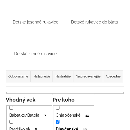
á
j
s
Detské jesenné rukavice
Detské rukavice do blata
ť
?
Detské zimné rukavice
HĽADAŤ
R
a
Odporúčame
Najlacnejšie
Najdrahšie
Najpredávanejšie
Abecedne
d
e
O
d
n
Vhodný vek
Pre koho
p
i
o
e
Bábätko/Batoľa
Chlapčenské
7
11
r
p
ú
Predškolák
Dievčenské
6
12