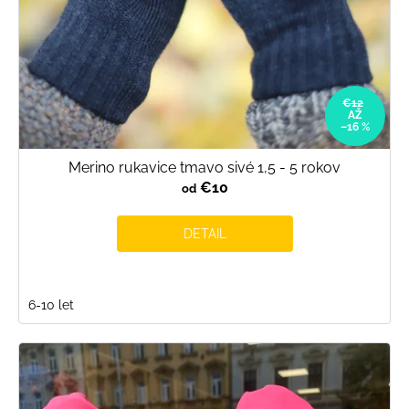
€12
AŽ
–16 %
Merino rukavice tmavo sivé 1,5 - 5 rokov
€10
od
DETAIL
6-10 let