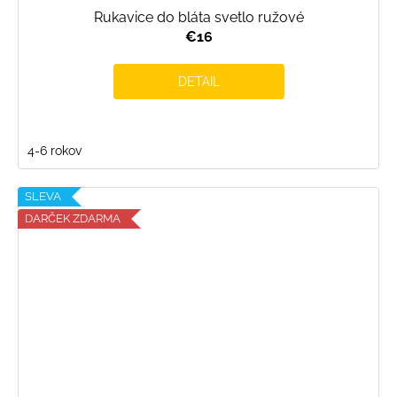
Rukavice do bláta svetlo ružové
€16
DETAIL
4-6 rokov
SLEVA
DARČEK ZDARMA