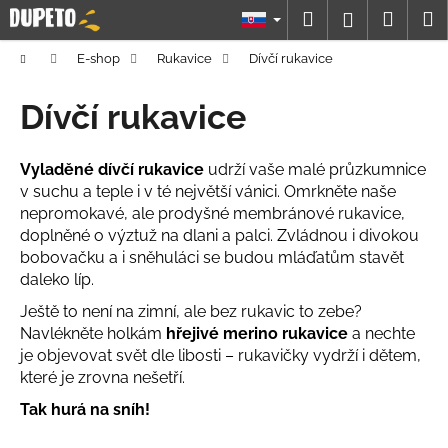
K
Prejsť
Hľadať
Náku
M
Prihláseni
na
o
obsah
Späť
Späť
košík
š
Domov
E-shop
Rukavice
Dívčí rukavice
í
Č
Dívčí rukavice
k
o
p
Vyladěné dívčí rukavice
udrží vaše malé průzkumnice
o
v suchu a teple i v té největší vánici. Omrkněte naše
t
nepromokavé, ale prodyšné membránové rukavice,
r
doplněné o výztuž na dlani a palci. Zvládnou i divokou
bobovačku a i sněhuláci se budou mláďatům stavět
e
daleko líp.
b
Ještě to není na zimní, ale bez rukavic to zebe?
u
Navlékněte holkám
hřejivé merino rukavice
a nechte
j
je objevovat svět dle libosti – rukavičky vydrží i dětem,
e
které je zrovna nešetří.
t
Tak hurá na sníh!
e
n