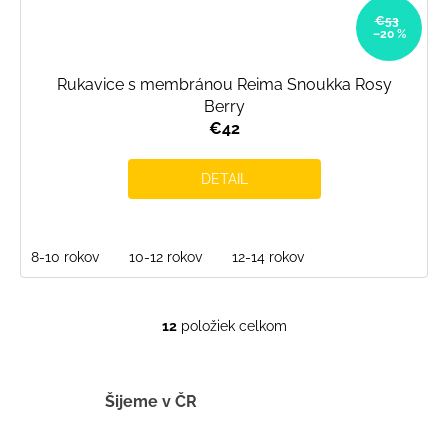
€53
–20 %
Rukavice s membránou Reima Snoukka Rosy
Berry
€42
DETAIL
8-10 rokov
10-12 rokov
12-14 rokov
12
položiek celkom
O
v
l
á
Šijeme v ČR
d
a