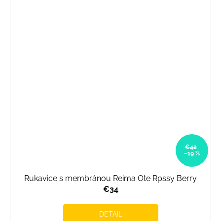
€42
–19 %
Rukavice s membránou Reima Ote Rpssy Berry
€34
DETAIL