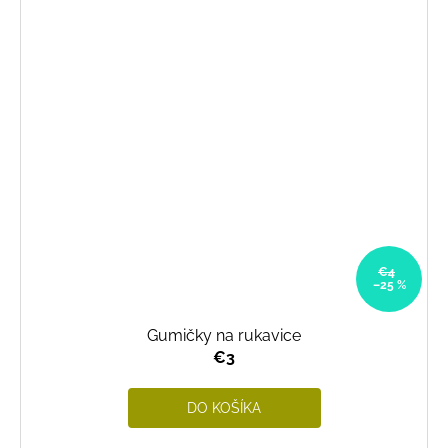
€4
–25 %
Gumičky na rukavice
€3
DO KOŠÍKA