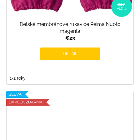
€28
–17 %
Detské membránové rukavice Reima Nuoto
magenta
€23
DETAIL
1-2 roky
SLEVA
DARČEK ZDARMA