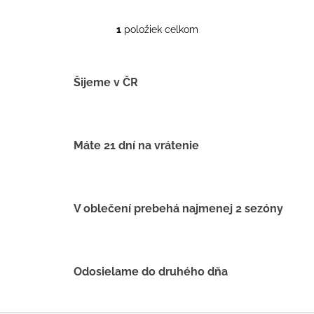
1
položiek celkom
O
v
l
á
Šijeme v ČR
d
a
c
i
Máte 21 dní na vrátenie
e
p
r
v
V oblečení prebehá najmenej 2 sezóny
k
y
v
ý
Odosielame do druhého dňa
p
i
s