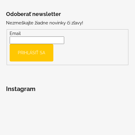
Z
u
á
Odoberať newsletter
p
Nezmeškajte žiadne novinky či zľavy!
ä
t
Email
i
e
PRIHLÁSIŤ SA
Instagram