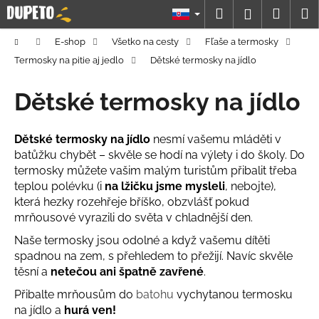
K
Prejsť
Hľadať
Náku
M
Prihláseni
na
o
obsah
Späť
Späť
košík
š
Domov
E-shop
Všetko na cesty
Fľaše a termosky
í
Termosky na pitie aj jedlo
Dětské termosky na jídlo
Č
k
o
Dětské termosky na jídlo
p
o
Dětské termosky na jídlo
nesmí vašemu mláděti v
t
batůžku chybět – skvěle se hodí na výlety i do školy. Do
r
termosky můžete vašim malým turistům přibalit třeba
e
teplou polévku (i
na lžičku jsme mysleli
, nebojte),
která hezky rozehřeje bříško, obzvlášť pokud
b
mrňousové vyrazili do světa v chladnější den.
u
Naše termosky jsou odolné a když vašemu dítěti
j
spadnou na zem, s přehledem to přežijí. Navíc skvěle
e
těsní a
netečou ani špatně zavřené
.
t
Přibalte mrňousům do
batohu
vychytanou termosku
e
na jídlo a
hurá ven!
n