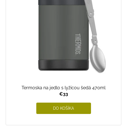
p
r
o
d
u
k
t
o
v
Termoska na jedlo s lyžicou šedá 470ml
€33
DO KOŠÍKA