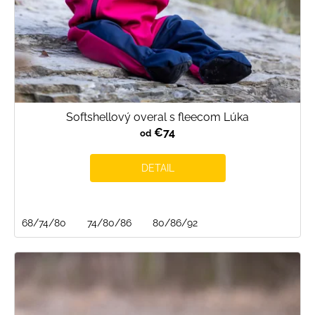
k
t
o
v
Softshellový overal s fleecom Lúka
€74
od
DETAIL
68/74/80
74/80/86
80/86/92