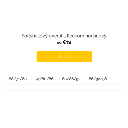
Softshellový overal s fleecom horčicový
€74
od
DETAIL
68/74/80
74/80/86
80/86/92
86/92/98