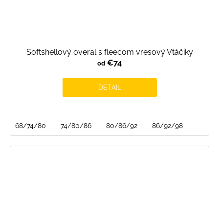
Softshellový overal s fleecom vresový Vtáčiky
€74
od
DETAIL
68/74/80
74/80/86
80/86/92
86/92/98