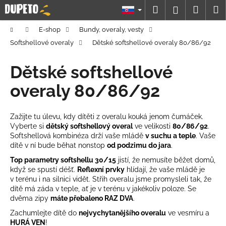
K
Prejsť
Hľadať
Náku
M
Prihláseni
na
o
obsah
Späť
Späť
košík
š
Domov
E-shop
Bundy, overaly, vesty
í
Softshellové overaly
Dětské softshellové overaly 80/86/92
Č
k
o
Dětské softshellové
p
overaly 80/86/92
o
t
Zažijte tu úlevu, kdy dítěti z overalu kouká jenom čumáček.
r
Vyberte si
dětský softshellový overal
ve velikosti
80/86/92
.
e
Softshellová kombinéza drží vaše mládě
v suchu a teple
. Vaše
b
dítě v ní bude běhat nonstop
od podzimu do jara
.
u
Top parametry softshellu 30/15
jistí, že nemusíte běžet domů,
když se spustí déšť.
Reflexní prvky
hlídají, že vaše mládě je
j
v terénu i na silnici vidět. Střih overalu jsme promysleli tak, že
e
dítě má záda v teple, ať je v terénu v jakékoliv poloze. Se
t
dvěma zipy
máte přebaleno
RAZ DVA
.
e
Zachumlejte dítě do
nejvychytanějšího overalu
ve vesmíru a
HURÁ
VEN
!
n