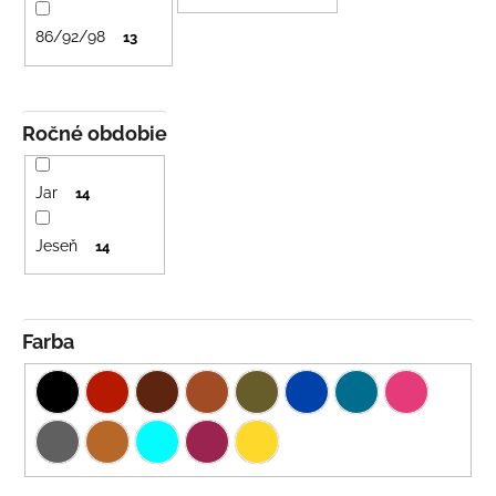
č
u
a
86/92/98
13
k
m
t
e
o
v
Ročné obdobie
BAMBUSOVÉ
TRIKO
NÁMORNÍCKE
Jar
14
PRUHY
MODRÉ
€18
Jeseň
14
Farba