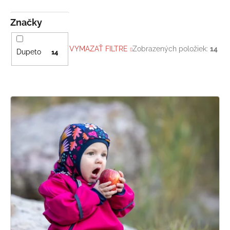
Značky
VYMAZAŤ FILTRE
Zobrazených položiek:
14
Dupeto
14
V
ý
p
i
s
p
r
o
d
u