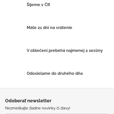
á
Šijeme v ČR
d
a
c
i
Máte 21 dní na vrátenie
e
p
r
v
V oblečení prebehá najmenej 2 sezóny
k
y
v
ý
Odosielame do druhého dňa
p
i
s
Z
u
á
Odoberať newsletter
p
Nezmeškajte žiadne novinky či zľavy!
ä