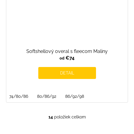
Softshellový overal s fleecom Maliny
€74
od
DETAIL
74/80/86
80/86/92
86/92/98
14
položiek celkom
O
v
l