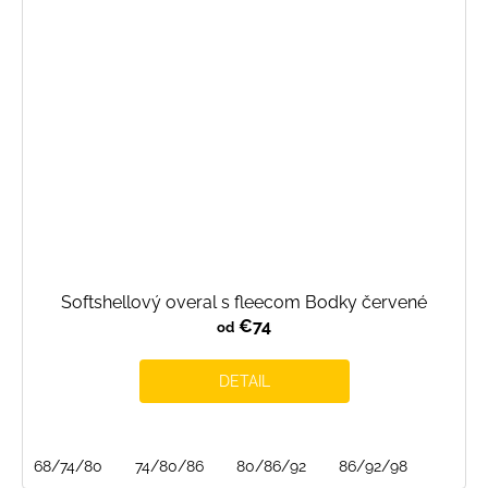
Softshellový overal s fleecom Bodky červené
€74
od
DETAIL
68/74/80
74/80/86
80/86/92
86/92/98