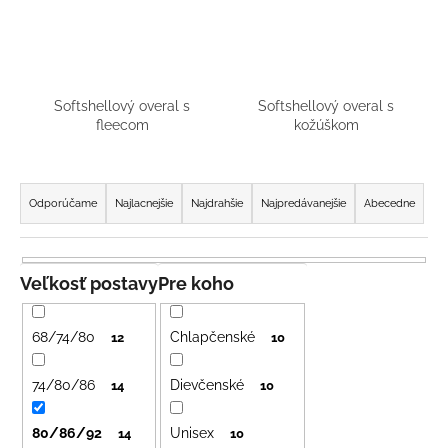
á
j
s
ť
Softshellový overal s
Softshellový overal s
?
fleecom
kožúškom
R
a
Odporúčame
Najlacnejšie
Najdrahšie
Najpredávanejšie
Abecedne
d
HĽADAŤ
e
n
Veľkosť postavy
Pre koho
i
O
e
d
68/74/80
Chlapčenské
12
10
p
p
o
r
74/80/86
Dievčenské
14
10
r
o
ú
80/86/92
Unisex
d
14
10