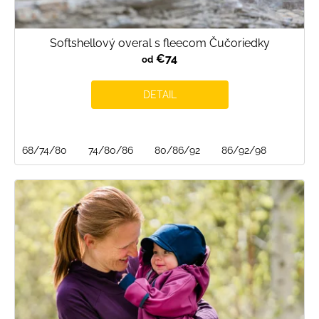
Softshellový overal s fleecom Čučoriedky
€74
od
DETAIL
68/74/80
74/80/86
80/86/92
86/92/98