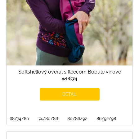
Softshellový overal s fleecom Bobule vínové
€74
od
DETAIL
68/74/80
74/80/86
80/86/92
86/92/98