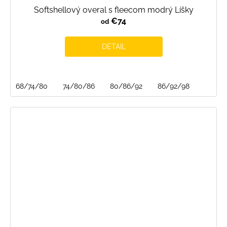
Softshellový overal s fleecom modrý Líšky
€74
od
DETAIL
68/74/80
74/80/86
80/86/92
86/92/98