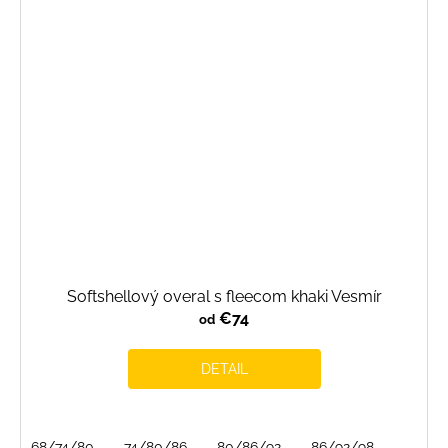
Softshellový overal s fleecom khaki Vesmír
€74
od
DETAIL
68/74/80
74/80/86
80/86/92
86/92/98