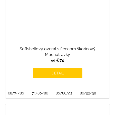
Softshellový overal s fleecom škoricový
Muchotrávky
€74
od
DETAIL
68/74/80
74/80/86
80/86/92
86/92/98