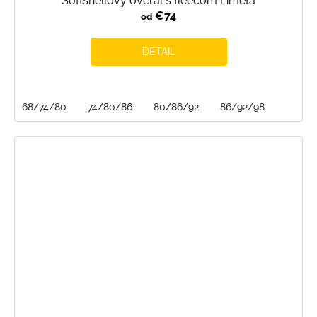
Softshellový overal s fleecom Limeta
€74
od
DETAIL
68/74/80
74/80/86
80/86/92
86/92/98