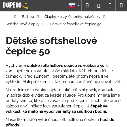
K
Prejsť
Hľadať
Náku
M
Prihláseni
na
o
obsah
Späť
Späť
košík
š
Domov
E-shop
Čiapky, kukly, čelenky, nákrčníky
í
Softshellové čiapky
Dětské softshellové čepice 50
Č
k
o
Dětské softshellové
p
čepice 50
o
t
Vychytané
dětské softshellové čepice ve velikosti 50
si
r
zamilujete nejen vy, ale i vaše mláďata. Kšilt chrání dětské
e
čumáčky před sluncem i deštěm, ale přitom nebrání ve
b
výhledu. Malí průzkumníci tak mohou nerušeně objevovat svět.
u
Na zadním dílu čapky najdete také reflexní prvek, aby byla
mláďata dobře vidět za každé situace. Pro úplná mrňata jsme
j
přidaly šňůrku, která se zavazuje pod krkem – nechcete přece
e
každou chvíli někde lovit zatoulanou čepici.
U čepek ve
t
velikosti 50 máte na výběr varianty se šňůrkou i bez ní.
e
Nasaďte mláděti vytuněnou softshellovou čepku a
hurá do
přírody!
n