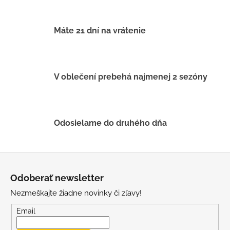
a
c
i
Máte 21 dní na vrátenie
e
p
r
v
V oblečení prebehá najmenej 2 sezóny
k
y
v
ý
Odosielame do druhého dňa
p
i
s
Z
u
á
Odoberať newsletter
p
Nezmeškajte žiadne novinky či zľavy!
ä
t
Email
i