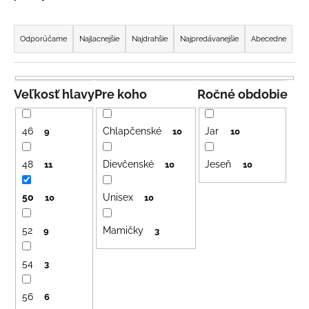
á
R
j
a
Odporúčame
Najlacnejšie
Najdrahšie
Najpredávanejšie
Abecedne
s
d
ť
e
?
n
Veľkosť hlavy
Pre koho
Ročné obdobie
i
e
46
Chlapčenské
Jar
9
10
10
p
HĽADAŤ
r
48
Dievčenské
Jeseň
11
10
10
o
50
Unisex
d
10
10
u
O
52
Mamičky
9
3
d
k
p
t
o
54
3
o
r
v
ú
56
6