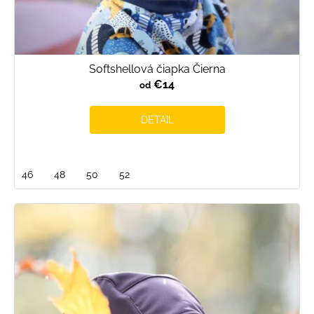
Softshellová čiapka Čierna
€14
od
DETAIL
46
48
50
52