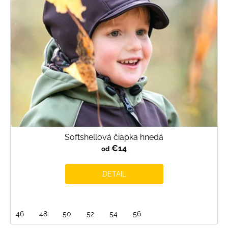
Softshellová čiapka hnedá
€14
od
DETAIL
46
48
50
52
54
56