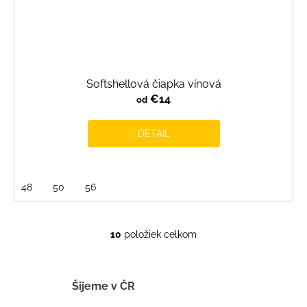
Softshellová čiapka vínová
€14
od
DETAIL
48
50
56
10
položiek celkom
O
v
l
á
Šijeme v ČR
d