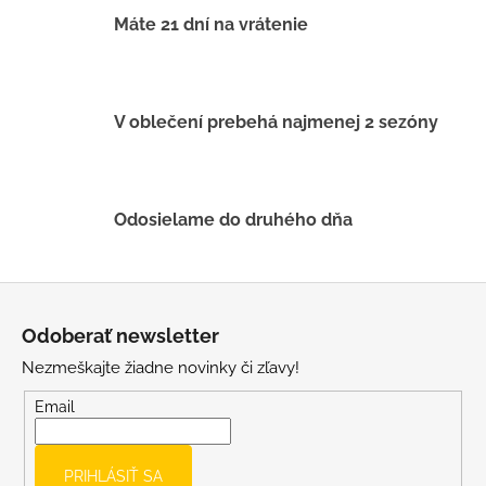
i
Máte 21 dní na vrátenie
e
p
r
v
V oblečení prebehá najmenej 2 sezóny
k
y
v
ý
Odosielame do druhého dňa
p
i
s
Z
u
á
Odoberať newsletter
p
Nezmeškajte žiadne novinky či zľavy!
ä
t
Email
i
e
PRIHLÁSIŤ SA