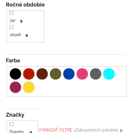
Ročné obdobie
Jar
9
Jeseň
9
Farba
Značky
VYMAZAŤ FILTRE
Zobrazených položiek:
9
Dupeto
9