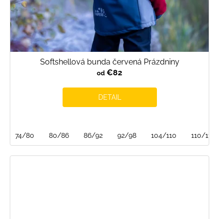
Softshellová bunda červená Prázdniny
€82
od
DETAIL
74/80
80/86
86/92
92/98
104/110
110/116