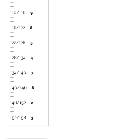
č
a
110/116
9
m
e
116/122
8
DETSKÁ
122/128
5
LETNÁ
ČIAPKA
S
128/134
4
UV
30
SVETLO
134/140
7
MODRÁ
€16
140/146
8
146/152
2
152/158
3