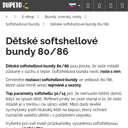
K
Prejsť
Hľadať
Náku
M
Prihláseni
na
o
obsah
Späť
Späť
košík
š
Domov
E-shop
Bundy, overaly, vesty
í
Softshellové bundy
Dětské softshellové bundy 80/86
Č
k
o
Dětské softshellové
p
bundy 80/86
o
t
Dětské softshellové bundy 80/86
jsou jistota, že vaše mládě
r
zůstane
v suchu a teple. Softshellová bunda navíc
roste s ním
.
e
Omrkněte
rostoucí softshellové bundy
ve velikosti 80/86,
b
které vaše mrně unosí
nejméně 2 sezóny
.
u
Top parametry softshellu 30/15
jistí, že nemusíte běžet domů,
j
když se spustí déšť.
Reflexní prvky
se zase starají o to, že vaše
e
mládě je v terénu i na silnici vidět. Mezi další skvělé
vychytávky patří hluboký kšilt na kapuci, který ochrání
t
čumáček vašeho dítěte i v pořádném slejváku.
e
Vyberte pro své malé průzkumníky vytuněnou softshellovou
n