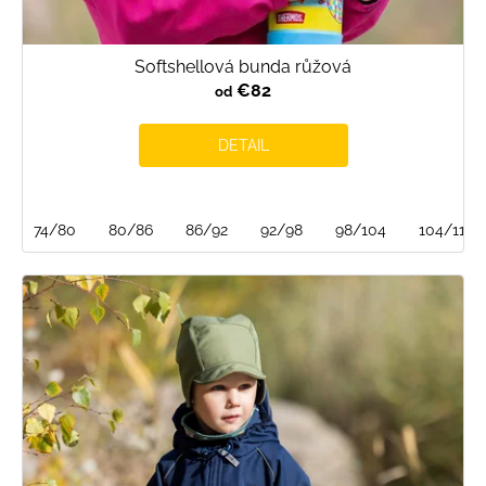
Softshellová bunda růžová
€82
od
DETAIL
74/80
80/86
86/92
92/98
98/104
104/110