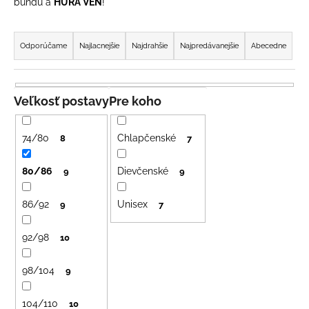
bundu a
HURÁ VEN
!
á
R
j
a
Odporúčame
Najlacnejšie
Najdrahšie
Najpredávanejšie
Abecedne
s
d
ť
e
?
n
Veľkosť postavy
Pre koho
i
e
74/80
Chlapčenské
8
7
p
HĽADAŤ
r
80/86
Dievčenské
9
9
o
86/92
Unisex
d
9
7
O
u
d
92/98
10
k
p
t
o
98/104
9
o
r
ú
v
104/110
10