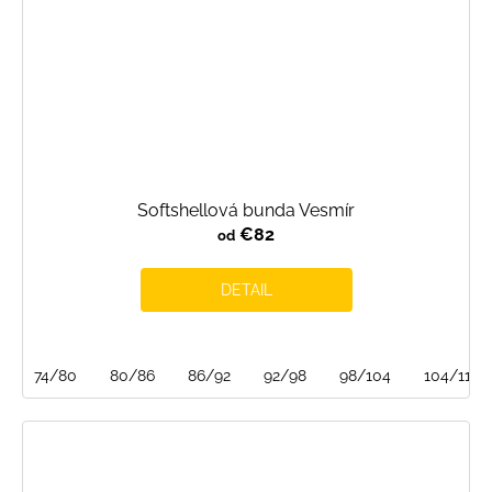
Softshellová bunda Vesmír
€82
od
DETAIL
74/80
80/86
86/92
92/98
98/104
104/110