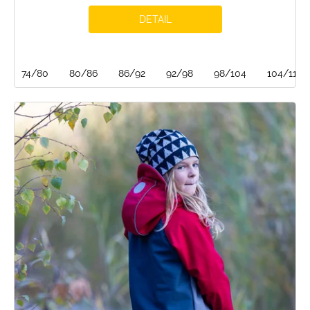
DETAIL
74/80
80/86
86/92
92/98
98/104
104/110