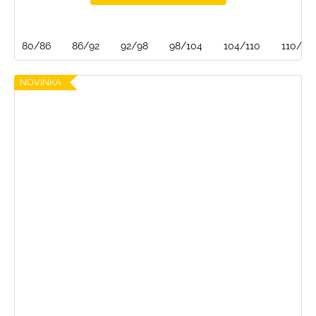
80/86
86/92
92/98
98/104
104/110
110/116
NOVINKA