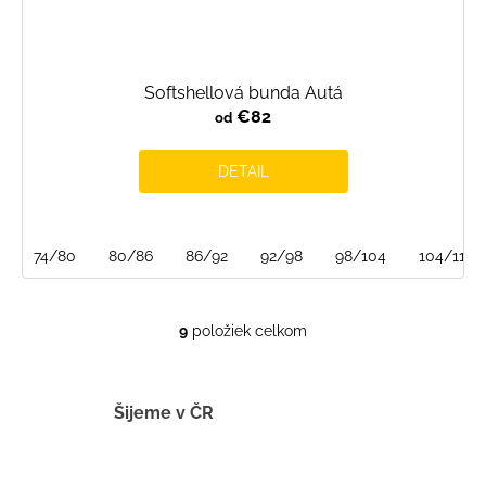
Softshellová bunda Autá
€82
od
DETAIL
74/80
80/86
86/92
92/98
98/104
104/110
9
položiek celkom
O
v
l
á
Šijeme v ČR
d
a
c