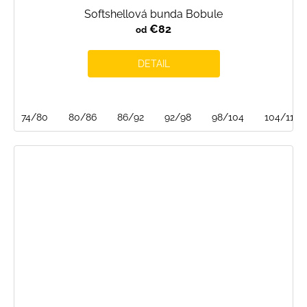
Softshellová bunda Bobule
€82
od
DETAIL
74/80
80/86
86/92
92/98
98/104
104/110