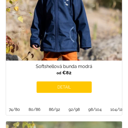
Softshellová bunda modrá
€82
od
DETAIL
74/80
80/86
86/92
92/98
98/104
104/110