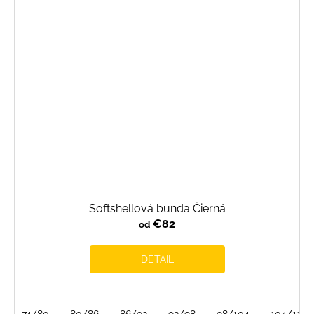
Softshellová bunda Čierná
€82
od
DETAIL
74/80
80/86
86/92
92/98
98/104
104/110