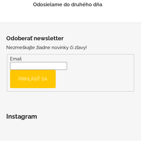
ý
Odosielame do druhého dňa
p
i
s
Z
u
á
Odoberať newsletter
p
Nezmeškajte žiadne novinky či zľavy!
ä
t
Email
i
e
PRIHLÁSIŤ SA
Instagram