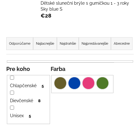
Dětské sluneční brýle s gumičkou 1 - 3 roky
á
Sky blue S
j
€28
s
ť
R
?
a
Odporúčame
Najlacnejšie
Najdrahšie
Najpredávanejšie
Abecedne
d
e
n
Pre koho
Farba
HĽADAŤ
i
e
Chlapčenské
5
p
O
r
Dievčenské
8
d
o
p
Unisex
d
5
o
u
r
k
ú