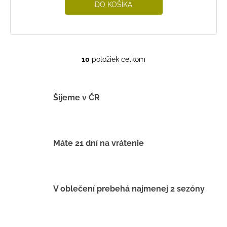
DO KOŠÍKA
10
položiek celkom
O
v
l
á
Šijeme v ČR
d
a
c
i
Máte 21 dní na vrátenie
e
p
r
v
V oblečení prebehá najmenej 2 sezóny
k
y
v