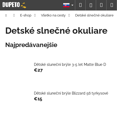
K
Prejsť
Hľadať
Náku
M
Prihláseni
na
o
obsah
Späť
Späť
košík
š
Domov
E-shop
Všetko na cesty
Detské slnečné okuliare
í
Č
Detské slnečné okuliare
k
o
p
Najpredávanejšie
o
t
r
Dětské sluneční brýle 3-5 let Matte Blue D
e
€27
b
u
j
Dětské sluneční brýle Blizzard 56 tyrkysové
e
€15
t
e
n