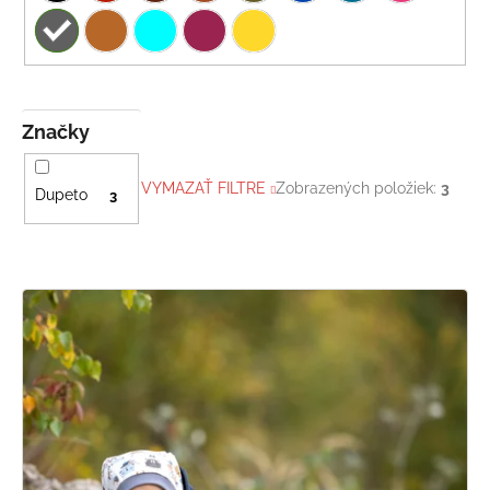
Značky
VYMAZAŤ FILTRE
Zobrazených položiek:
3
Dupeto
3
V
ý
p
i
s
p
r