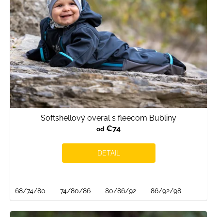
o
d
u
k
t
o
v
Softshellový overal s fleecom Bubliny
€74
od
DETAIL
68/74/80
74/80/86
80/86/92
86/92/98