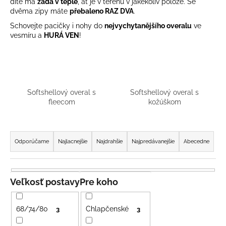
dítě má
záda v teple
, ať je v terénu v jakékoliv poloze. Se
á
dvěma zipy máte
přebaleno RAZ DVA
.
j
Schovejte pacičky i nohy do
nejvychytanějšího overalu
ve
vesmíru a
HURÁ VEN
!
s
ť
?
Softshellový overal s
Softshellový overal s
fleecom
kožúškom
HĽADAŤ
R
a
Odporúčame
Najlacnejšie
Najdrahšie
Najpredávanejšie
Abecedne
d
O
e
d
n
Veľkosť postavy
Pre koho
p
i
o
r
e
68/74/80
Chlapčenské
3
3
ú
p