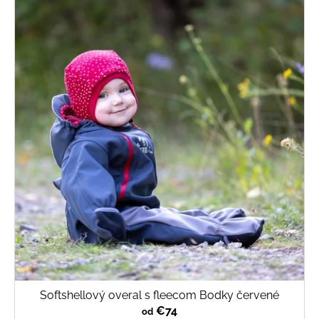
Softshellový overal s fleecom Bodky červené
€74
od