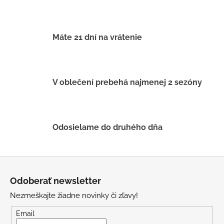
d
a
c
i
Máte 21 dní na vrátenie
e
p
r
v
V oblečení prebehá najmenej 2 sezóny
k
y
v
ý
Odosielame do druhého dňa
p
i
s
Z
u
á
Odoberať newsletter
p
Nezmeškajte žiadne novinky či zľavy!
ä
t
Email