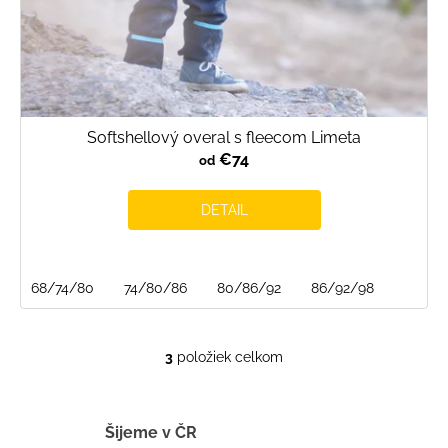
Softshellový overal s fleecom Limeta
€74
od
DETAIL
68/74/80
74/80/86
80/86/92
86/92/98
3
položiek celkom
O
v
l
á
Šijeme v ČR