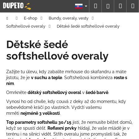
K
Prejsť
Hľadať
Náku
M
Prihláseni
na
o
obsah
Späť
Späť
košík
š
Domov
E-shop
Bundy, overaly, vesty
í
Softshellové overaly
Dětské šedé softshellové overaly
Č
k
o
Dětské šedé
p
softshellové overaly
o
t
Zažijte tu úlevu, kdy zabalíte mrňouse do skafandru a máte
r
jistotu, že je
v suchu a teple
. Softshellová kombinéza
roste s
e
ním
.
b
Omrkněte
dětský softshellový overal
v
šedé barvě
.
u
Vynosí ho od chvíle, kdy couvá z deky až do momentu, kdy
j
sebevědomě kráčí po vlastních. Vydrží vašemu
e
mrněti
nejméně 3 velikosti
.
t
Top parametry softshellu 30/15
jistí, že nemusíte běžet domů,
když se spustí déšť.
Reflexní prvky
hlídají, že vaše mládě je v
e
terénu i na silnici vidět. Střih overalu jsme promysleli tak, že
n