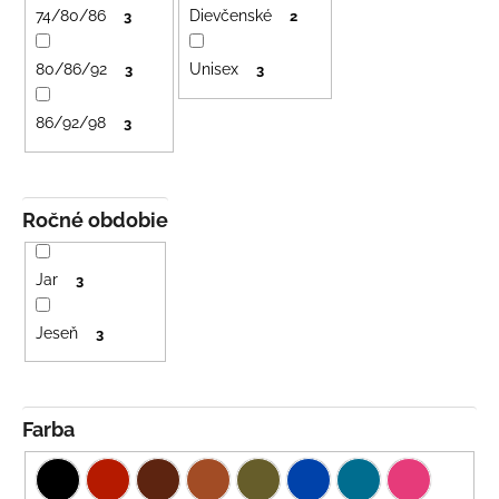
č
r
74/80/86
Dievčenské
3
2
a
o
m
80/86/92
Unisex
d
3
3
e
u
86/92/98
3
k
LETNÉ
t
NOHAVICE
TYRKYSOVÉ
o
KORÁLKY
v
Ročné obdobie
€29
Jar
3
Jeseň
3
Farba