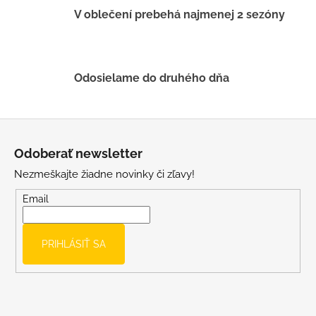
v
V oblečení prebehá najmenej 2 sezóny
k
y
v
ý
Odosielame do druhého dňa
p
i
s
Z
u
á
Odoberať newsletter
p
Nezmeškajte žiadne novinky či zľavy!
ä
t
Email
i
e
PRIHLÁSIŤ SA