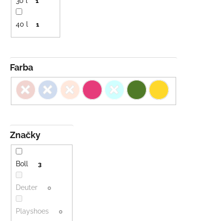
30 l
1
40 l
1
Farba
Značky
Boll
3
Deuter
0
Playshoes
0