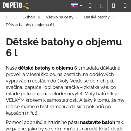
K
Prejsť
Hľadať
Náku
M
Prihláseni
na
o
obsah
Späť
Späť
košík
š
Domov
E-shop
Všetko na cesty
Detské batohy
í
Dětské batohy o objemu 6 l
Č
k
o
Dětské batohy o objemu
p
6 l
o
t
Naše
dětské batohy o objemu 6 l
mláďata důkladně
r
prověřila v lesní školce, na cestách, na oddílových
e
výpravách i cestách do školy. Vejde se do nich pití,
b
svačina, papuče i oblíbená hračka – zkrátka vše, co
u
mládě potřebuje na celodenní výlet. Malý batůžek je
j
VELKÝM krokem k samostatnosti. A taky k tomu, že my
rodiče máme o hrst kamení a dalších pokladů po
e
kapsách míň. :)
t
e
Pomocí popruhů a hrudního pásu
nastavíte batoh
tak,
že padne, jako by se s ním mrňous narodil. Když dojde
n