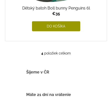
Dětský batoh Boll bunny Penguins 6l
€35
DO KOŠÍKA
4
položiek celkom
O
v
l
á
Šijeme v ČR
d
a
c
i
Máte 21 dní na vrátenie
e
p
r