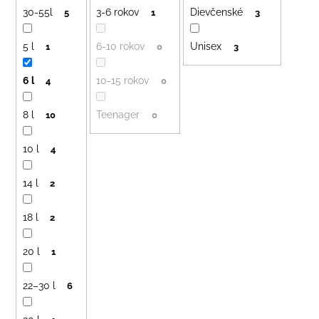
č
r
30-55l
3-6 rokov
Dievčenské
5
1
3
a
o
m
e
5 l
6-10 rokov
Unisex
d
1
0
3
u
6 l
10-15 rokov
4
0
k
DETSKÝ
LETNÝ
t
KLOBÚČIK
8 l
Teenager
10
0
o
UV
30
v
10 l
4
S
UŠKAMI
BIELY
14 l
2
€16
18 l
2
20 l
1
22–30 l
6