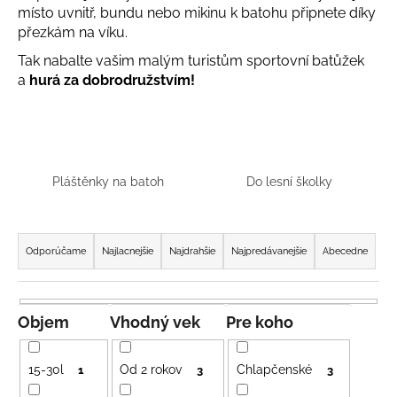
místo uvnitř, bundu nebo mikinu k batohu připnete díky
á
přezkám na víku.
j
Tak nabalte vašim malým turistům sportovní batůžek
s
a
hurá za dobrodružstvím!
ť
?
Pláštěnky na batoh
Do lesní školky
HĽADAŤ
R
a
Odporúčame
Najlacnejšie
Najdrahšie
Najpredávanejšie
Abecedne
d
O
e
d
n
p
Objem
Vhodný vek
Pre koho
o
i
r
e
15-30l
Od 2 rokov
Chlapčenské
1
3
3
ú
p