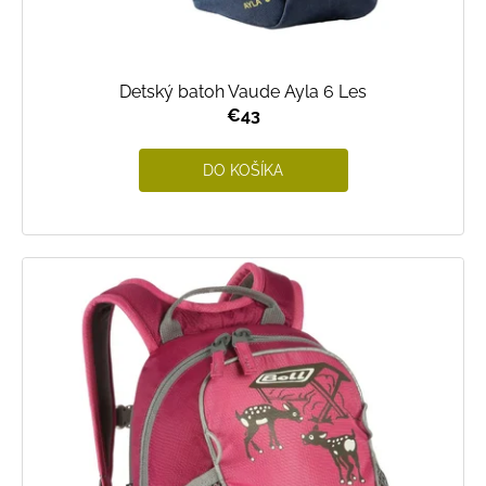
v
Detský batoh Vaude Ayla 6 Les
€43
DO KOŠÍKA