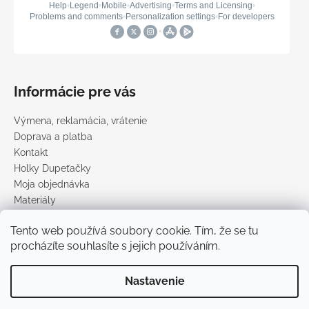
Informácie pre vás
Výmena, reklamácia, vrátenie
Doprava a platba
Kontakt
Holky Dupeťačky
Moja objednávka
Materiály
Obchodné podmienky
Tento web používá soubory cookie. Tím, že se tu
Podmienky ochrany osobných údajov
procházíte souhlasíte s jejich používáním.
Predávané značky
Nastavenie
Vytvoril Shoptet