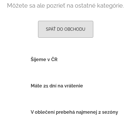
č
Môžete sa ale pozrieť na ostatné kategórie.
a
m
e
SPÄŤ DO OBCHODU
BAMBUSOVÉ
TRIKO
NÁMORNÍCKE
PRUHY
MODRÉ
Šijeme v ČR
€18
Máte 21 dní na vrátenie
V oblečení prebehá najmenej 2 sezóny