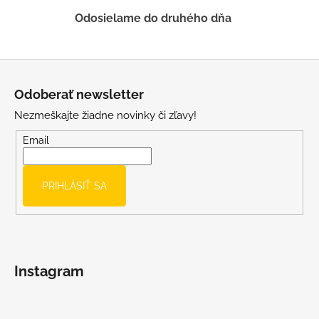
Odosielame do druhého dňa
Z
á
Odoberať newsletter
p
Nezmeškajte žiadne novinky či zľavy!
ä
t
Email
i
e
PRIHLÁSIŤ SA
Instagram