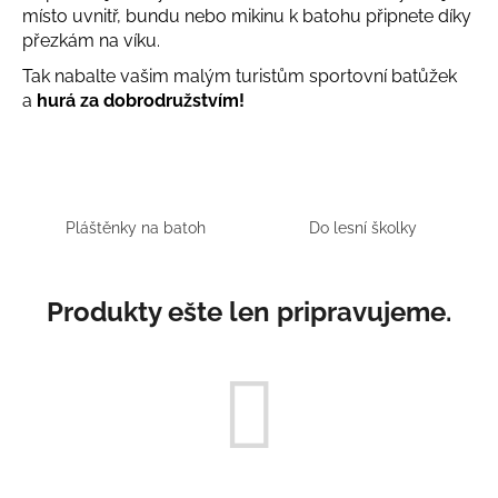
místo uvnitř, bundu nebo mikinu k batohu připnete díky
á
přezkám na víku.
j
Tak nabalte vašim malým turistům sportovní batůžek
s
a
hurá za dobrodružstvím!
ť
?
Pláštěnky na batoh
Do lesní školky
HĽADAŤ
Produkty ešte len pripravujeme.
O
d
p
o
r
ú