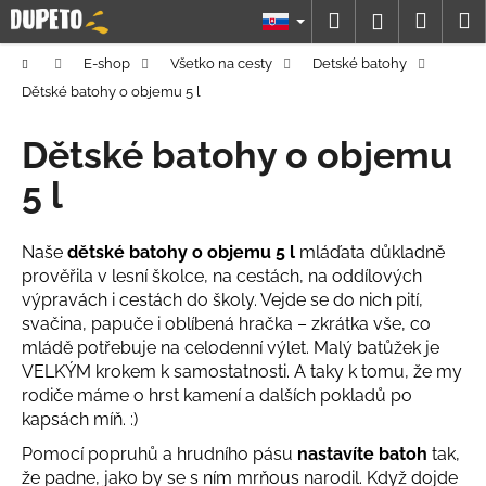
K
Prejsť
Hľadať
Náku
M
Prihláseni
na
o
obsah
Späť
Späť
košík
š
Domov
E-shop
Všetko na cesty
Detské batohy
í
Dětské batohy o objemu 5 l
Č
k
o
Dětské batohy o objemu
p
5 l
o
t
Naše
dětské batohy o objemu 5 l
mláďata důkladně
r
prověřila v lesní školce, na cestách, na oddílových
e
výpravách i cestách do školy. Vejde se do nich pití,
b
svačina, papuče i oblíbená hračka – zkrátka vše, co
u
mládě potřebuje na celodenní výlet. Malý batůžek je
j
VELKÝM krokem k samostatnosti. A taky k tomu, že my
rodiče máme o hrst kamení a dalších pokladů po
e
kapsách míň. :)
t
e
Pomocí popruhů a hrudního pásu
nastavíte batoh
tak,
že padne, jako by se s ním mrňous narodil. Když dojde
n